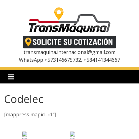
Saltar
al
contenido
T
r
transmaquina.internacional@gmail.com
WhatsApp +573146675732, +584141344667
a
n
Codelec
s
[mappress mapid=»1″]
m