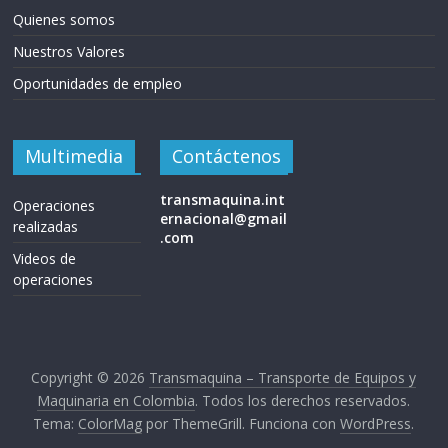
Quienes somos
d
Nuestros Valores
Oportunidades de empleo
e
E
Multimedia
Contáctenos
q
transmaquina.int
Operaciones
ernacional@gmail
realizadas
.com
u
Videos de
operaciones
i
p
Copyright © 2026
Transmaquina – Transporte de Equipos y
Maquinaria en Colombia
. Todos los derechos reservados.
o
Tema:
ColorMag
por ThemeGrill. Funciona con
WordPress
.