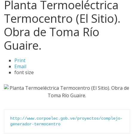
Planta Termoeléctrica
d
Termocentro (El Sitio).
e
Obra de Toma Río
Guaire.
E
q
Print
Email
font size
u
i
p
http://www.corpoelec.gob.ve/proyectos/complejo-
o
generador-termocentro