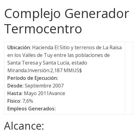
s
Complejo Generador
Termocentro
y
M
Ubicación
: Hacienda El Sitio y terrenos de La Raisa
en los Valles de Tuy entre las poblaciones de
a
Santa Teresa y Santa Lucía, estado
Miranda.Inversión:2,187 MMUS$
q
Período de Ejecución:
Desde:
Septiembre 2007
u
Hasta:
Mayo 2011Avance
Físico
: 7,6%
i
Empleos Generados:
Alcance:
n