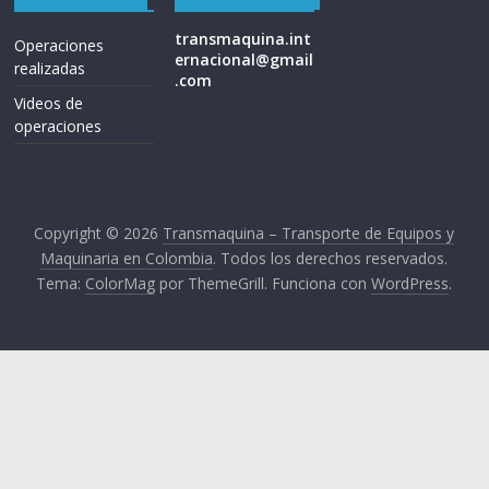
M
transmaquina.int
A
Operaciones
ernacional@gmail
Q
realizadas
.com
U
Videos de
I
operaciones
N
A
–
T
Copyright © 2026
Transmaquina – Transporte de Equipos y
R
Maquinaria en Colombia
. Todos los derechos reservados.
A
Tema:
ColorMag
por ThemeGrill. Funciona con
WordPress
.
N
S
P
O
R
T
E
Y