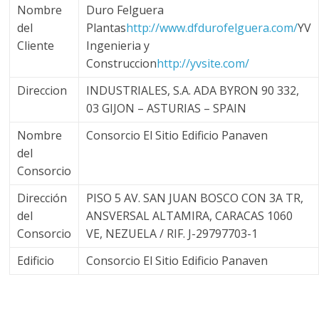
r
Nombre
Duro Felguera
del
Plantas
http://www.dfdurofelguera.com/
YV
a
Cliente
Ingenieria y
Construccion
http://yvsite.com/
n
Direccion
INDUSTRIALES, S.A. ADA BYRON 90 332,
s
03 GIJON – ASTURIAS – SPAIN
Nombre
Consorcio El Sitio Edificio Panaven
p
del
Consorcio
o
Dirección
PISO 5 AV. SAN JUAN BOSCO CON 3A TR,
del
ANSVERSAL ALTAMIRA, CARACAS 1060
r
Consorcio
VE, NEZUELA / RIF. J-29797703-1
Edificio
Consorcio El Sitio Edificio Panaven
t
e