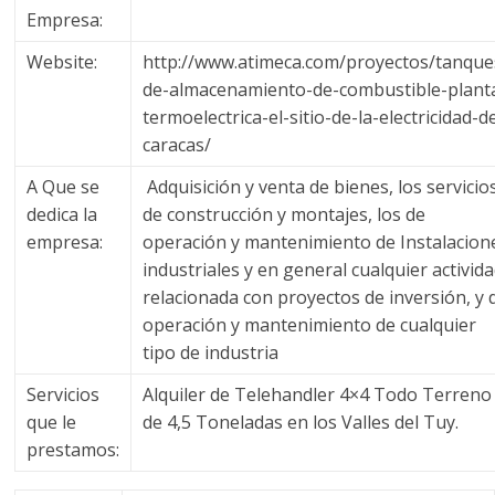
a
Empresa:
q
Website:
http://www.atimeca.com/proyectos/tanque
de-almacenamiento-de-combustible-plant
u
termoelectrica-el-sitio-de-la-electricidad-d
caracas/
i
A Que se
Adquisición y venta de bienes, los servicio
dedica la
de construcción y montajes, los de
n
empresa:
operación y mantenimiento de Instalacion
industriales y en general cualquier activid
a
relacionada con proyectos de inversión, y 
operación y mantenimiento de cualquier
tipo de industria
–
Servicios
Alquiler de Telehandler 4×4 Todo Terreno
T
que le
de 4,5 Toneladas en los Valles del Tuy.
prestamos: