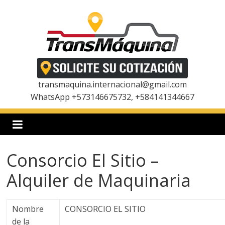
Saltar
al
contenido
T
r
transmaquina.internacional@gmail.com
WhatsApp +573146675732, +584141344667
a
n
Consorcio El Sitio –
s
Alquiler de Maquinaria
m
Nombre
CONSORCIO EL SITIO
de la