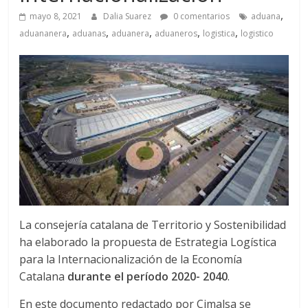
a
,
mayo 8, 2021
Dalia Suarez
0 comentarios
aduana
,
,
,
,
,
q
aduananera
aduanas
aduanera
aduaneros
logistica
logistico
u
i
n
a
–
La consejería catalana de Territorio y Sostenibilidad
ha elaborado la propuesta de Estrategia Logística
para la Internacionalización de la Economía
T
Catalana
durante el período 2020- 2040
.
En este documento redactado por Cimalsa se