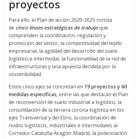
proyectos
d
Para ello, el Plan de acción 2020-2025 consta
e
de
cinco líneas estratégicas de trabajo
que
comprenden la coordinación, regulación y
promoción del sector, la competitividad del tejido
E
empresarial, la agilidad del desarrollo del suelo
logístico e intermodal, la funcionalidad de la red de
q
infraestructuras y una apuesta decidida por la
sostenibilidad.
u
Estos cinco ejes se concretan en
19 proyectos y 60
medidas específicas
, entre las que destacan el Plan
i
de reconversión de suelo industrial a logístico, la
consolidación de la tercera corona logística en los
p
ejes Transversal y del Ebro, la coordinación de
nodos logísticos, industriales e intermodales al
o
Corredor Cataluña-Aragón-Madrid, la potenciación