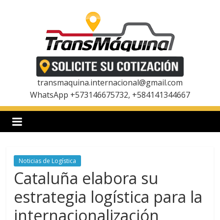
Saltar
al
contenido
T
r
transmaquina.internacional@gmail.com
WhatsApp +573146675732, +584141344667
a
n
Noticias de Logística
s
Cataluña elabora su
m
estrategia logística para la
internacionalización