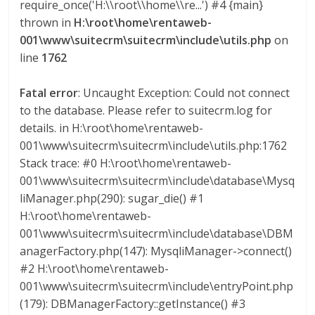
require_once('H:\\root\\home\\re...') #4 {main}
M
thrown in
H:\root\home\rentaweb-
A
001\www\suitecrm\suitecrm\include\utils.php
on
Q
line
1762
U
I
Fatal error
: Uncaught Exception: Could not connect
N
to the database. Please refer to suitecrm.log for
A
details. in H:\root\home\rentaweb-
–
T
001\www\suitecrm\suitecrm\include\utils.php:1762
R
Stack trace: #0 H:\root\home\rentaweb-
A
001\www\suitecrm\suitecrm\include\database\Mysq
N
liManager.php(290): sugar_die() #1
S
H:\root\home\rentaweb-
P
001\www\suitecrm\suitecrm\include\database\DBM
O
anagerFactory.php(147): MysqliManager->connect()
R
#2 H:\root\home\rentaweb-
T
001\www\suitecrm\suitecrm\include\entryPoint.php
E
(179): DBManagerFactory::getInstance() #3
Y