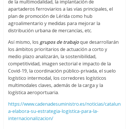
de la multimodalidad, la implantación de
s
apartaderos ferroviarios a las vías principales, el
plan de promoción de Lérida como hub
y
agroalimentario y medidas para mejorar la
distribución urbana de mercancías, etc.
M
Así mismo, los
grupos de trabajo
que desarrollarán
los ámbitos prioritarios de actuación a corto y
a
medio plazo analizarán, la sostenibilidad,
competitividad, imagen sectorial e impacto de la
q
Covid-19, la coordinación público-privada, el suelo
logístico intermodal, los corredores logísticos
multimodales claves, además de la carga y la
u
logística aeroportuaria.
i
https://www.cadenadesuministro.es/noticias/catalun
a-elabora-su-estrategia-logistica-para-la-
n
internacionalizacion/