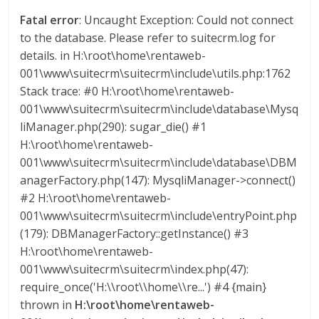
a
Fatal error
: Uncaught Exception: Could not connect
to the database. Please refer to suitecrm.log for
r
details. in H:\root\home\rentaweb-
001\www\suitecrm\suitecrm\include\utils.php:1762
i
Stack trace: #0 H:\root\home\rentaweb-
001\www\suitecrm\suitecrm\include\database\Mysq
liManager.php(290): sugar_die() #1
a
H:\root\home\rentaweb-
001\www\suitecrm\suitecrm\include\database\DBM
e
anagerFactory.php(147): MysqliManager->connect()
#2 H:\root\home\rentaweb-
n
001\www\suitecrm\suitecrm\include\entryPoint.php
(179): DBManagerFactory::getInstance() #3
C
H:\root\home\rentaweb-
001\www\suitecrm\suitecrm\index.php(47):
o
require_once('H:\\root\\home\\re...') #4 {main}
thrown in
H:\root\home\rentaweb-