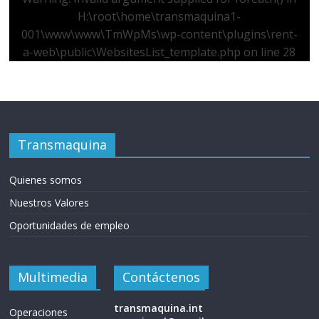
H:\root\home\transmaquina1-
001\www\www\TmWpMs\wp-content\plugins\rent-
a-web\public\WebsitesList_template.php
on line
28
Transmaquina
Quienes somos
Nuestros Valores
Oportunidades de empleo
Multimedia
Contáctenos
transmaquina.int
Operaciones