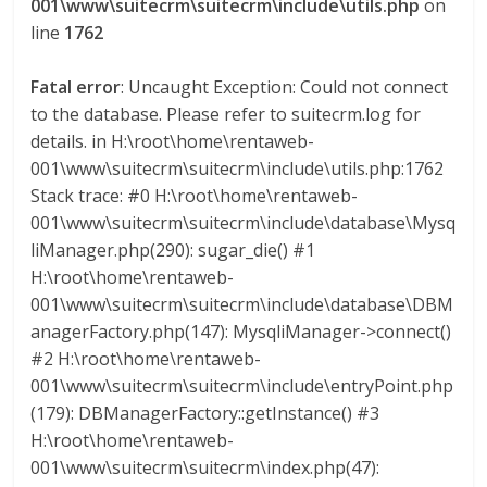
001\www\suitecrm\suitecrm\include\utils.php
on
l
line
1762
o
Fatal error
: Uncaught Exception: Could not connect
to the database. Please refer to suitecrm.log for
m
details. in H:\root\home\rentaweb-
001\www\suitecrm\suitecrm\include\utils.php:1762
b
Stack trace: #0 H:\root\home\rentaweb-
001\www\suitecrm\suitecrm\include\database\Mysq
i
liManager.php(290): sugar_die() #1
H:\root\home\rentaweb-
001\www\suitecrm\suitecrm\include\database\DBM
a
anagerFactory.php(147): MysqliManager->connect()
#2 H:\root\home\rentaweb-
T
001\www\suitecrm\suitecrm\include\entryPoint.php
R
(179): DBManagerFactory::getInstance() #3
A
H:\root\home\rentaweb-
N
001\www\suitecrm\suitecrm\index.php(47):
S