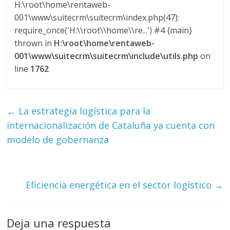
H:\root\home\rentaweb-
G
001\www\suitecrm\suitecrm\index.php(47):
R
require_once('H:\\root\\home\\re...') #4 {main}
U
thrown in
H:\root\home\rentaweb-
A
001\www\suitecrm\suitecrm\include\utils.php
on
S
line
1762
←
La estrategia logística para la
internacionalización de Cataluña ya cuenta con
modelo de gobernanza
Eficiencia energética en el sector logístico
→
Deja una respuesta