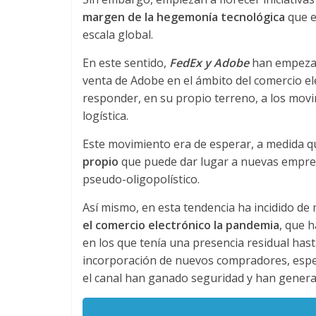
n
margen de la hegemonía tecnológica
que e
escala global.
s
En este sentido,
FedEx y Adobe
han empezado
venta de Adobe en el ámbito del comercio el
p
responder, en su propio terreno, a los mov
logística.
o
Este movimiento era de esperar, a medida qu
propio
que puede dar lugar a nuevas empres
r
pseudo-oligopolístico.
t
Así mismo, en esta tendencia ha incidido d
el comercio electrónico la pandemia
, que 
e
en los que tenía una presencia residual ha
incorporación de nuevos compradores, espe
el canal han ganado seguridad y han gener
d