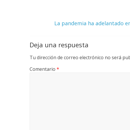
r
i
La pandemia ha adelantado en 
a
Deja una respuesta
e
Tu dirección de correo electrónico no será pub
n
Comentario
*
C
o
l
o