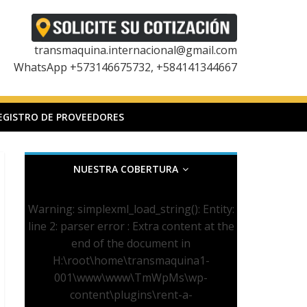
transmaquina.internacional@gmail.com
WhatsApp +573146675732, +584141344667
EGISTRO DE PROVEEDORES
NUESTRA COBERTURA
Warning
: simplexml_load_string(): Entity:
line 2: parser error : Extra content at the
end of the document in
H:\root\home\transmaquina1-
001\www\www\TmWpMs\wp-
content\plugins\rent-a-