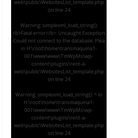
web\public\WebsitesList_template.php
on line
24
Warning
: simplexml_load_string():
<b>Fatal error</b>: Uncaught Exception:
Could not connect to the database. Plea
in
H:\root\home\transmaquina1-
001\www\www\TmWpMs\wp-
content\plugins\rent-a-
web\public\WebsitesList_template.php
on line
24
Warning
: simplexml_load_string(): ^ in
H:\root\home\transmaquina1-
001\www\www\TmWpMs\wp-
content\plugins\rent-a-
web\public\WebsitesList_template.php
on line
24