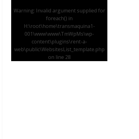
Warning
: Invalid argument supplied for
foreach() in
H:\root\home\transmaquina1-
001\www\www\TmWpMs\wp-
content\plugins\rent-a-
web\public\WebsitesList_template.php
on line
28