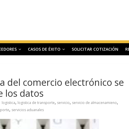
EEDORES
CASOS DE ÉXITO
SOLICITAR COTIZACIÓN
R
ica del comercio electrónico se
e los datos
,
,
,
,
logistica
logistica de transporte
servicio
servicio de almacenamieno
,
sporte
servicios aduanales