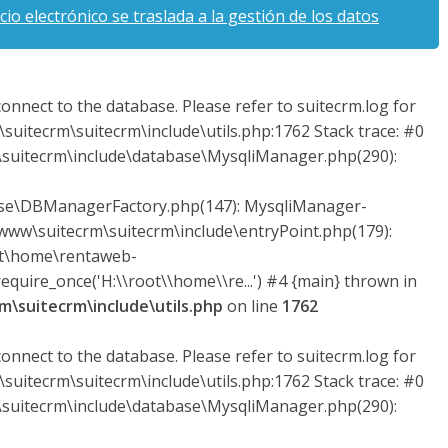
rcio electrónico se traslada a la gestión de los datos
onnect to the database. Please refer to suitecrm.log for
suitecrm\suitecrm\include\utils.php:1762 Stack trace: #0
uitecrm\include\database\MysqliManager.php(290):
ase\DBManagerFactory.php(147): MysqliManager-
ww\suitecrm\suitecrm\include\entryPoint.php(179):
ot\home\rentaweb-
quire_once('H:\\root\\home\\re...') #4 {main} thrown in
\suitecrm\include\utils.php
on line
1762
onnect to the database. Please refer to suitecrm.log for
suitecrm\suitecrm\include\utils.php:1762 Stack trace: #0
uitecrm\include\database\MysqliManager.php(290):