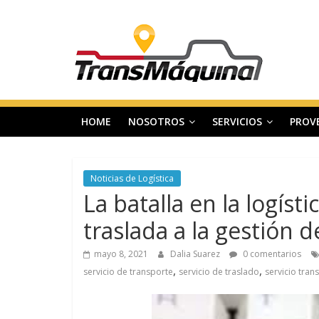
Saltar
T
al
contenido
r
a
HOME
NOSOTROS
SERVICIOS
PROV
n
s
Noticias de Logística
La batalla en la logíst
m
traslada a la gestión d
a
mayo 8, 2021
Dalia Suarez
0 comentarios
,
,
servicio de transporte
servicio de traslado
servicio tran
q