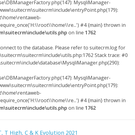
ase\DBManagerFactory.php(147): MysqliManager-
ww\suitecrm\suitecrm\include\entryPoint.php(179):
ot\home\rentaweb-
quire_once('H:\\root\\home\\re...') #4 {main} thrown in
\suitecrm\include\utils.php
on line
1762
onnect to the database. Please refer to suitecrm.log for
suitecrm\suitecrm\include\utils.php:1762 Stack trace: #0
uitecrm\include\database\MysqliManager.php(290):
ase\DBManagerFactory.php(147): MysqliManager-
ww\suitecrm\suitecrm\include\entryPoint.php(179):
ot\home\rentaweb-
quire_once('H:\\root\\home\\re...') #4 {main} thrown in
\suitecrm\include\utils.php
on line
1762
, T High, C & K Evolution 2021