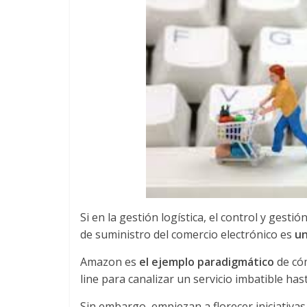
u
i
n
a
–
T
Si en la gestión logística, el control y gest
de suministro del comercio electrónico es
un
r
Amazon es
el ejemplo paradigmático
de cóm
a
line para canalizar un servicio imbatible ha
Sin embargo, empiezan a florecer iniciativa