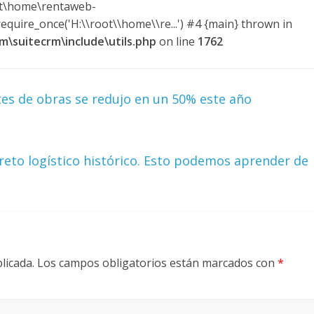
ot\home\rentaweb-
quire_once('H:\\root\\home\\re...') #4 {main} thrown in
\suitecrm\include\utils.php
on line
1762
tes de obras se redujo en un 50% este año
 reto logístico histórico. Esto podemos aprender de
licada.
Los campos obligatorios están marcados con
*