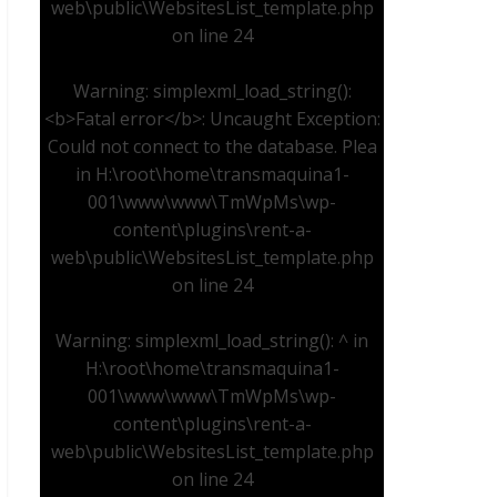
web\public\WebsitesList_template.php
on line
24
Warning
: simplexml_load_string():
<b>Fatal error</b>: Uncaught Exception:
Could not connect to the database. Plea
in
H:\root\home\transmaquina1-
001\www\www\TmWpMs\wp-
content\plugins\rent-a-
web\public\WebsitesList_template.php
on line
24
Warning
: simplexml_load_string(): ^ in
H:\root\home\transmaquina1-
001\www\www\TmWpMs\wp-
content\plugins\rent-a-
web\public\WebsitesList_template.php
on line
24