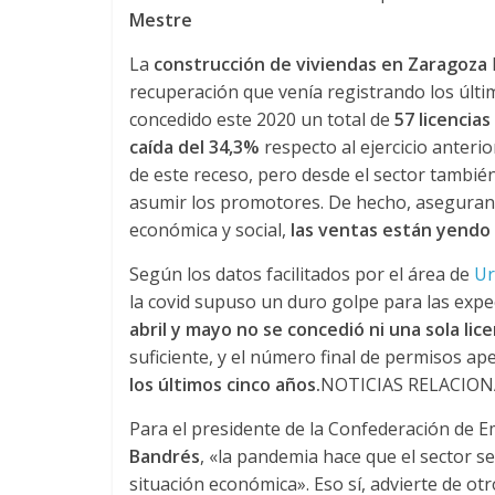
u
Mestre
La
construcción de viviendas en Zaragoza
i
recuperación que venía registrando los últi
concedido este 2020 un total de
57 licencia
n
caída del 34,3%
respecto al ejercicio anteri
de este receso, pero desde el sector tambi
a
asumir los promotores. De hecho, aseguran q
económica y social,
las ventas están yendo
–
Según los datos facilitados por el área de
Ur
la covid supuso un duro golpe para las expec
T
abril y mayo no se concedió ni una sola lice
suficiente, y el número final de permisos ap
r
los últimos cinco años.
NOTICIAS RELACIO
Para el presidente de la Confederación de 
a
Bandrés
, «la pandemia hace que el sector 
situación económica». Eso sí, advierte de ot