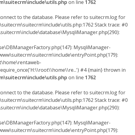
\suitecrm\include\utils.php
on line
1762
onnect to the database. Please refer to suitecrm.log for
suitecrm\suitecrm\include\utils.php:1762 Stack trace: #0
uitecrm\include\database\MysqliManager.php(290):
ase\DBManagerFactory.php(147): MysqliManager-
ww\suitecrm\suitecrm\include\entryPoint.php(179):
ot\home\rentaweb-
quire_once('H:\\root\\home\\re...') #4 {main} thrown in
\suitecrm\include\utils.php
on line
1762
onnect to the database. Please refer to suitecrm.log for
suitecrm\suitecrm\include\utils.php:1762 Stack trace: #0
uitecrm\include\database\MysqliManager.php(290):
ase\DBManagerFactory.php(147): MysqliManager-
ww\suitecrm\suitecrm\include\entryPoint.php(179):