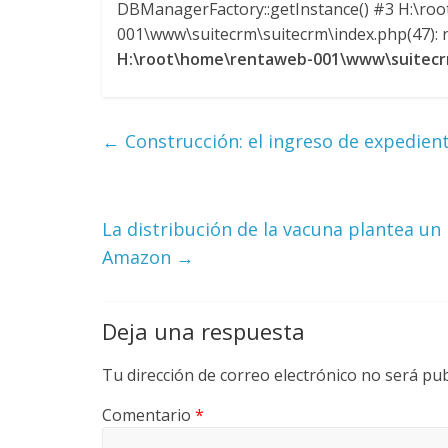
DBManagerFactory::getInstance() #3 H:\ro
m
001\www\suitecrm\suitecrm\index.php(47): re
H:\root\home\rentaweb-001\www\suitecrm
b
←
Construcción: el ingreso de expedien
i
a
La distribución de la vacuna plantea un
Amazon
→
T
R
A
Deja una respuesta
N
S
Tu dirección de correo electrónico no será pub
M
A
Comentario
*
Q