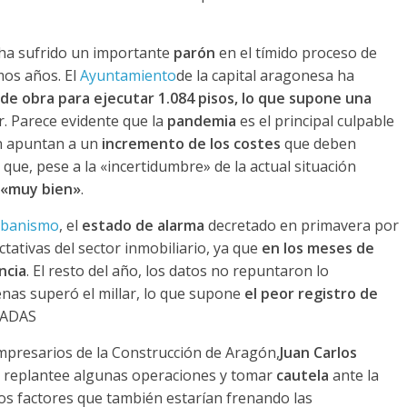
ha sufrido un importante
parón
en el tímido proceso de
mos años. El
Ayuntamiento
de la capital aragonesa ha
s de obra para ejecutar 1.084 pisos, lo que supone una
or. Parece evidente que la
pandemia
es el principal culpable
én apuntan a un
incremento de los costes
que deben
ue, pese a la «incertidumbre» de la actual situación
 «muy bien»
.
banismo
, el
estado de alarma
decretado en primavera por
tativas del sector inmobiliario, ya que
en los meses de
ncia
. El resto del año, los datos no repuntaron lo
enas superó el millar, lo que supone
el peor registro de
NADAS
Empresarios de la Construcción de Aragón,
Juan Carlos
se replantee algunas operaciones y tomar
cautela
ante la
ros factores que también estarían frenando las