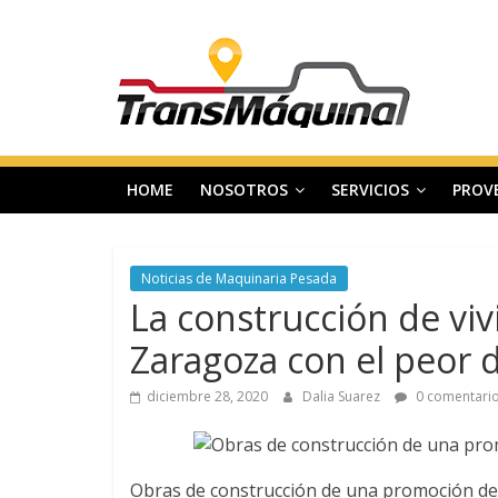
Saltar
T
al
contenido
r
a
HOME
NOSOTROS
SERVICIOS
PROV
n
s
Noticias de Maquinaria Pesada
La construcción de vi
m
Zaragoza con el peor 
a
diciembre 28, 2020
Dalia Suarez
0 comentari
q
Obras de construcción de una promoción de 