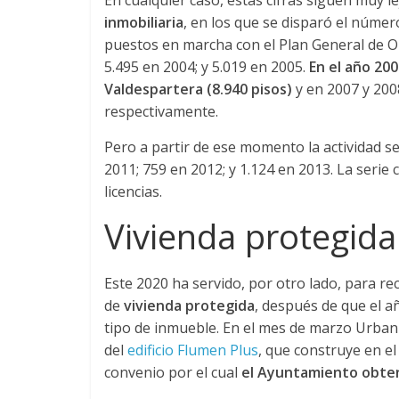
En cualquier caso, estas cifras siguen muy l
e
inmobiliaria
, en los que se disparó el número
puestos en marcha con el Plan General de O
E
5.495 en 2004; y 5.019 en 2005.
En el año 200
Valdespartera (8.940 pisos)
y en 2007 y 2008
q
respectivamente.
Pero a partir de ese momento la actividad se
u
2011; 759 en 2012; y 1.124 en 2013. La serie
licencias.
i
Vivienda protegida
p
Este 2020 ha servido, por otro lado, para r
o
de
vivienda protegida
, después de que el a
tipo de inmueble. En el mes de marzo Urban
s
del
edificio Flumen Plus
, que construye en e
convenio por el cual
el Ayuntamiento obtend