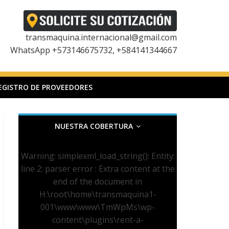
transmaquina.internacional@gmail.com
WhatsApp +573146675732, +584141344667
EGISTRO DE PROVEEDORES
NUESTRA COBERTURA
Warning
: simplexml_load_string(): Entity:
line 2: parser error : Extra content at the
end of the document in
H:\root\home\transmaquina1-
001\www\www\TmWpMs\wp-
content\plugins\rent-a-