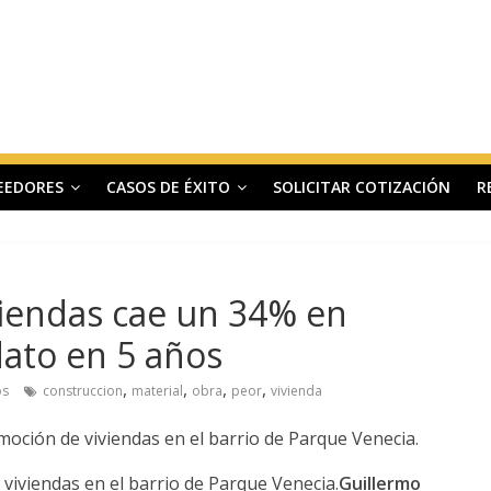
EEDORES
CASOS DE ÉXITO
SOLICITAR COTIZACIÓN
R
viendas cae un 34% en
dato en 5 años
,
,
,
,
os
construccion
material
obra
peor
vivienda
viviendas en el barrio de Parque Venecia.
Guillermo