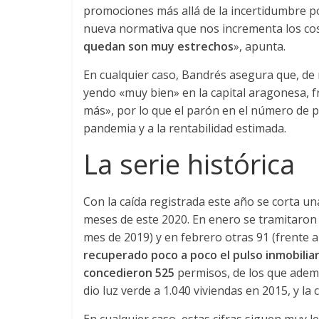
n
promociones más allá de la incertidumbre po
nueva normativa que nos incrementa los cos
s
quedan son muy estrechos
», apunta.
En cualquier caso, Bandrés asegura que, de
p
yendo «muy bien» en la capital aragonesa, 
más», por lo que el parón en el número de p
o
pandemia y a la rentabilidad estimada.
La serie histórica
r
Con la caída registrada este año se corta un
t
meses de este 2020. En enero se tramitaron 9
mes de 2019) y en febrero otras 91 (frente a
e
recuperado poco a poco el pulso inmobiliar
concedieron 525
permisos, de los que ademá
d
dio luz verde a 1.040 viviendas en 2015, y la 