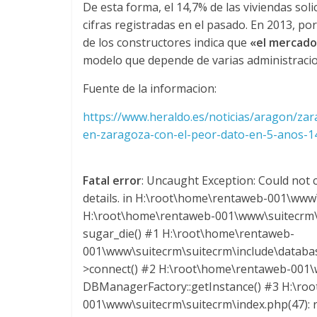
y
De esta forma, el 14,7% de las viviendas soli
cifras registradas en el pasado. En 2013, po
M
de los constructores indica que
«el mercado
modelo que depende de varias administracio
a
Fuente de la informacion:
q
https://www.heraldo.es/noticias/aragon/zar
en-zaragoza-con-el-peor-dato-en-5-anos-1
u
Fatal error
: Uncaught Exception: Could not c
i
details. in H:\root\home\rentaweb-001\www\
H:\root\home\rentaweb-001\www\suitecrm\s
n
sugar_die() #1 H:\root\home\rentaweb-
001\www\suitecrm\suitecrm\include\datab
a
>connect() #2 H:\root\home\rentaweb-001\w
DBManagerFactory::getInstance() #3 H:\ro
001\www\suitecrm\suitecrm\index.php(47): re