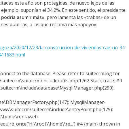
citadas este año son protegidas, de nuevo lejos de las
r ejemplo, suponían el 34,2%. En este sentido, el presidente
 podría asumir más»
, pero lamenta las «trabas» de un
nes públicas, a las que reclama más «apoyo».
agoza/2020/12/23/la-construccion-de-viviendas-cae-un-34-
411683.html
onnect to the database. Please refer to suitecrm.log for
suitecrm\suitecrm\include\utils.php:1762 Stack trace: #0
uitecrm\include\database\MysqliManager.php(290):
ase\DBManagerFactory.php(147): MysqliManager-
ww\suitecrm\suitecrm\include\entryPoint.php(179):
ot\home\rentaweb-
quire_once('H:\\root\\home\\re...') #4 {main} thrown in