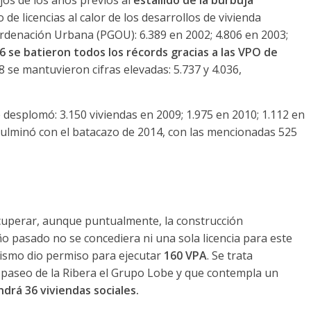
ejos de los años previos al
estallido de la burbuja
 de licencias al calor de los desarrollos de vivienda
rdenación Urbana (PGOU): 6.389 en 2002; 4.806 en 2003;
6 se batieron todos los récords gracias a las VPO de
 se mantuvieron cifras elevadas: 5.737 y 4.036,
 desplomó: 3.150 viviendas en 2009; 1.975 en 2010; 1.112 en
 culminó con el batacazo de 2014, con las mencionadas 525
ecuperar, aunque puntualmente, la construcción
ño pasado no se concediera ni una sola licencia para este
ismo dio permiso para ejecutar
160 VPA
. Se trata
l paseo de la Ribera el Grupo Lobe y que contempla un
rá 36 viviendas sociales.