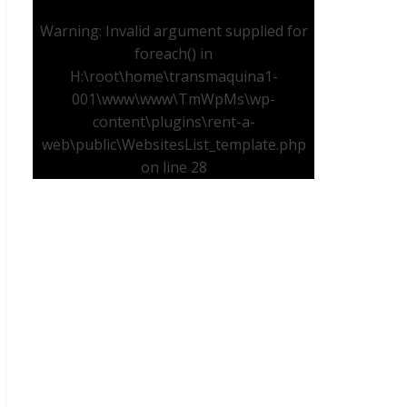
Warning
: Invalid argument supplied for
foreach() in
H:\root\home\transmaquina1-
001\www\www\TmWpMs\wp-
content\plugins\rent-a-
web\public\WebsitesList_template.php
on line
28