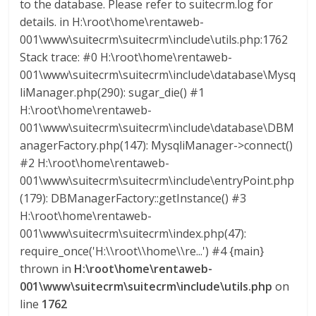
to the database. Please refer to suitecrm.log for
s
details. in H:\root\home\rentaweb-
001\www\suitecrm\suitecrm\include\utils.php:1762
y
Stack trace: #0 H:\root\home\rentaweb-
001\www\suitecrm\suitecrm\include\database\Mysq
liManager.php(290): sugar_die() #1
M
H:\root\home\rentaweb-
001\www\suitecrm\suitecrm\include\database\DBM
a
anagerFactory.php(147): MysqliManager->connect()
#2 H:\root\home\rentaweb-
q
001\www\suitecrm\suitecrm\include\entryPoint.php
(179): DBManagerFactory::getInstance() #3
u
H:\root\home\rentaweb-
001\www\suitecrm\suitecrm\index.php(47):
i
require_once('H:\\root\\home\\re...') #4 {main}
thrown in
H:\root\home\rentaweb-
001\www\suitecrm\suitecrm\include\utils.php
on
n
line
1762