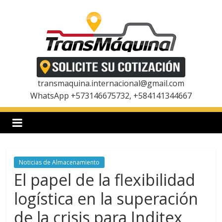
Saltar
al
contenido
T
r
transmaquina.internacional@gmail.com
WhatsApp +573146675732, +584141344667
a
n
Noticias de Almacenamiento
s
El papel de la flexibilidad
m
logística en la superación
de la crisis para Inditex