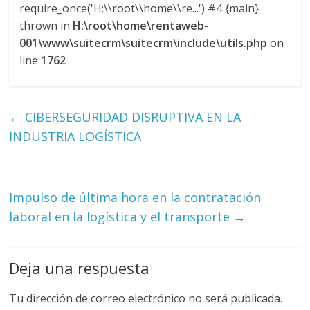
require_once('H:\\root\\home\\re...') #4 {main}
M
thrown in
H:\root\home\rentaweb-
A
001\www\suitecrm\suitecrm\include\utils.php
on
Q
line
1762
U
I
N
A
←
CIBERSEGURIDAD DISRUPTIVA EN LA
–
INDUSTRIA LOGÍSTICA
T
R
A
N
Impulso de última hora en la contratación
S
laboral en la logística y el transporte
→
P
O
R
Deja una respuesta
T
E
Tu dirección de correo electrónico no será publicada.
Y