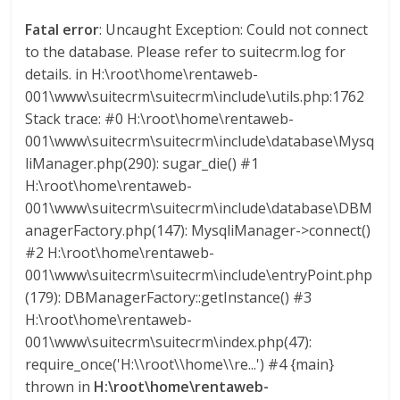
a
Fatal error
: Uncaught Exception: Could not connect
to the database. Please refer to suitecrm.log for
r
details. in H:\root\home\rentaweb-
001\www\suitecrm\suitecrm\include\utils.php:1762
i
Stack trace: #0 H:\root\home\rentaweb-
001\www\suitecrm\suitecrm\include\database\Mysq
a
liManager.php(290): sugar_die() #1
H:\root\home\rentaweb-
001\www\suitecrm\suitecrm\include\database\DBM
e
anagerFactory.php(147): MysqliManager->connect()
#2 H:\root\home\rentaweb-
n
001\www\suitecrm\suitecrm\include\entryPoint.php
(179): DBManagerFactory::getInstance() #3
C
H:\root\home\rentaweb-
001\www\suitecrm\suitecrm\index.php(47):
o
require_once('H:\\root\\home\\re...') #4 {main}
thrown in
H:\root\home\rentaweb-