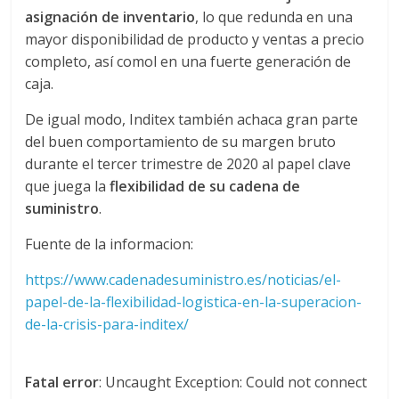
asignación de inventario
, lo que redunda en una
d
mayor disponibilidad de producto y ventas a precio
completo, así comol en una fuerte generación de
e
caja.
De igual modo, Inditex también achaca gran parte
E
del buen comportamiento de su margen bruto
durante el tercer trimestre de 2020 al papel clave
q
que juega la
flexibilidad de su cadena de
suministro
.
u
Fuente de la informacion:
i
https://www.cadenadesuministro.es/noticias/el-
papel-de-la-flexibilidad-logistica-en-la-superacion-
p
de-la-crisis-para-inditex/
o
Fatal error
: Uncaught Exception: Could not connect