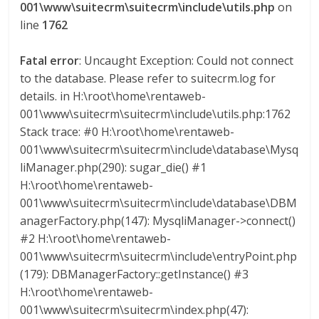
l
001\www\suitecrm\suitecrm\include\utils.php
on
line
1762
o
Fatal error
: Uncaught Exception: Could not connect
to the database. Please refer to suitecrm.log for
m
details. in H:\root\home\rentaweb-
001\www\suitecrm\suitecrm\include\utils.php:1762
b
Stack trace: #0 H:\root\home\rentaweb-
001\www\suitecrm\suitecrm\include\database\Mysq
i
liManager.php(290): sugar_die() #1
H:\root\home\rentaweb-
a
001\www\suitecrm\suitecrm\include\database\DBM
anagerFactory.php(147): MysqliManager->connect()
#2 H:\root\home\rentaweb-
T
001\www\suitecrm\suitecrm\include\entryPoint.php
R
(179): DBManagerFactory::getInstance() #3
A
H:\root\home\rentaweb-
N
001\www\suitecrm\suitecrm\index.php(47):
S