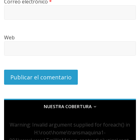
Correo electrónico
*
Web
NUESTRA COBERTURA
Warning
: Invalid argument supplied for foreach() in
H:\root\home\transmaquina1-