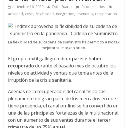
a
diciembre 16, 2020
Dalia Suarez
0 comentarios
,
,
,
,
,
q
actividad
crisis
flexibilidad
integracion
inventario
recuperacion
u
La flexibilidad de su cadena de suministro ha permitido a Inditex
i
mejorar su margen bruto.
El grupo textil gallego Inditex
parece haber
n
recuperado
durante el pasado mes de octubre los
niveles de actividad y ventas que tenía antes de la
a
irrupción de la crisis sanitaria.
Además de la recuperación del canal físico casi
–
plenamente en gran parte de los mercados en que
tiene presencia, el canal on-line se ha convertido en
T
una de las principales fortalezas de la multinacional,
con un aumento de sus ventas durante el tercer
trimestre de
un 75% anual
.