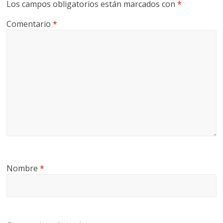
Los campos obligatorios están marcados con
*
G
R
Comentario
*
U
A
S
Nombre
*