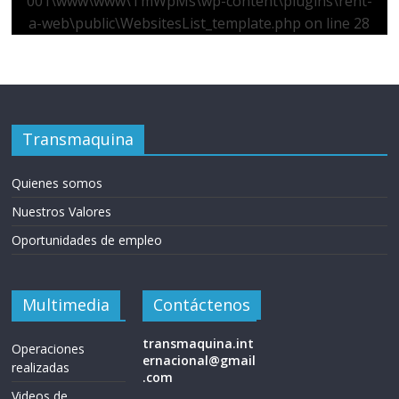
001\www\www\TmWpMs\wp-content\plugins\rent-
a-web\public\WebsitesList_template.php
on line
28
Transmaquina
Quienes somos
Nuestros Valores
Oportunidades de empleo
Multimedia
Contáctenos
transmaquina.int
Operaciones
ernacional@gmail
realizadas
.com
Videos de