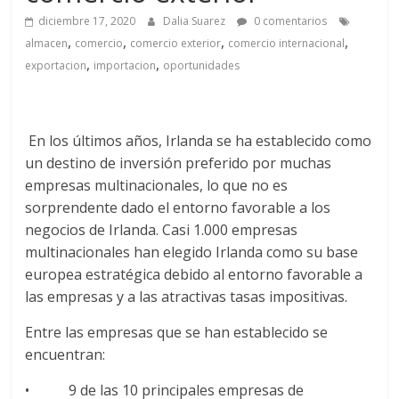
a
diciembre 17, 2020
Dalia Suarez
0 comentarios
,
,
,
,
q
almacen
comercio
comercio exterior
comercio internacional
,
,
exportacion
importacion
oportunidades
u
i
En los últimos años, Irlanda se ha establecido como
un destino de inversión preferido por muchas
empresas multinacionales, lo que no es
n
sorprendente dado el entorno favorable a los
negocios de Irlanda. Casi 1.000 empresas
a
multinacionales han elegido Irlanda como su base
europea estratégica debido al entorno favorable a
–
las empresas y a las atractivas tasas impositivas.
Entre las empresas que se han establecido se
T
encuentran:
• 9 de las 10 principales empresas de