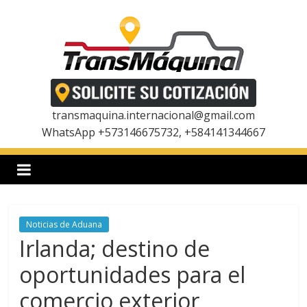
Saltar
al
contenido
T
r
transmaquina.internacional@gmail.com
WhatsApp +573146675732, +584141344667
a
n
Noticias de Aduana
s
Irlanda; destino de
m
oportunidades para el
comercio exterior