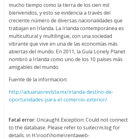
a
mucho tiempo como la tierra de los cien mil
bienvenidos, y esto se evidencia a través del
creciente número de diversas nacionalidades que
r
trabajan en Irlanda. La Irlanda contemporánea es
multicultural y multilingüe, con una sociedad
i
vibrante que vive en una de las economías más
abiertas del mundo. En 2011, la Guía Lonely Planet
a
nombró a Irlanda como uno de los 10 países más
amigables del mundo.
e
Fuente de la informacion:
n
http://aduanasrevista.mx/irlanda-destino-de-
oportunidades-para-el-comercio-exterior/
C
Fatal error
: Uncaught Exception: Could not connect
o
to the database. Please refer to suitecrm.log for
details. in H:\root\home\rentaweb-