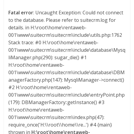
G
Fatal error
: Uncaught Exception: Could not connect
R
to the database. Please refer to suitecrm.log for
U
details. in H:\root\home\rentaweb-
A
001\www\suitecrm\suitecrm\include\utils.php:1762
S
Stack trace: #0 H:\root\home\rentaweb-
001\www\suitecrm\suitecrm\include\database\Mysq
liManager.php(290): sugar_die() #1
H:\root\home\rentaweb-
001\www\suitecrm\suitecrm\include\database\DBM
anagerFactory.php(147): MysqliManager->connect()
#2 H:\root\home\rentaweb-
001\www\suitecrm\suitecrm\include\entryPoint.php
(179): DBManagerFactory::getInstance() #3
H:\root\home\rentaweb-
001\www\suitecrm\suitecrm\index.php(47):
require_once('H:\\root\\home\\re...') #4 {main}
thrown in
H:\root\home\rentaweb-