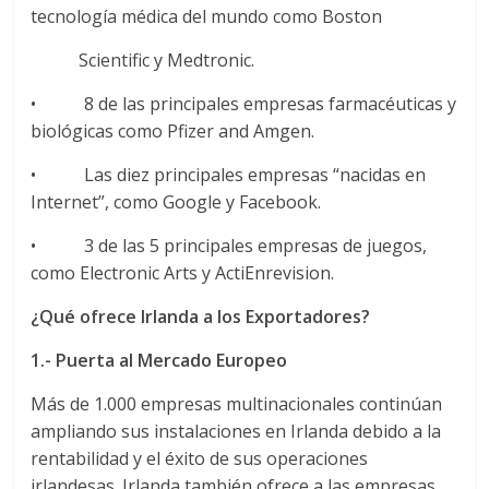
r
tecnología médica del mundo como Boston
a
Scientific y Medtronic.
n
• 8 de las principales empresas farmacéuticas y
biológicas como Pfizer and Amgen.
s
• Las diez principales empresas “nacidas en
Internet”, como Google y Facebook.
p
• 3 de las 5 principales empresas de juegos,
como Electronic Arts y ActiEnrevision.
o
¿Qué ofrece Irlanda a los Exportadores?
r
1.- Puerta al Mercado Europeo
t
Más de 1.000 empresas multinacionales continúan
ampliando sus instalaciones en Irlanda debido a la
rentabilidad y el éxito de sus operaciones
e
irlandesas. Irlanda también ofrece a las empresas