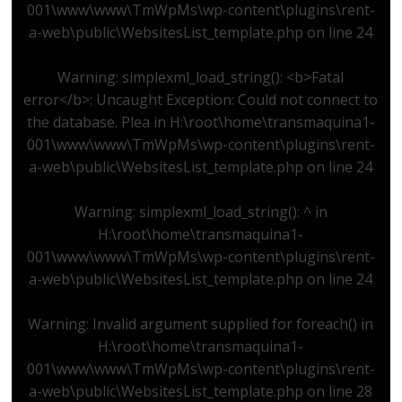
001\www\www\TmWpMs\wp-content\plugins\rent-
a-web\public\WebsitesList_template.php
on line
24
Warning
: simplexml_load_string(): <b>Fatal
error</b>: Uncaught Exception: Could not connect to
the database. Plea in
H:\root\home\transmaquina1-
001\www\www\TmWpMs\wp-content\plugins\rent-
a-web\public\WebsitesList_template.php
on line
24
Warning
: simplexml_load_string(): ^ in
H:\root\home\transmaquina1-
001\www\www\TmWpMs\wp-content\plugins\rent-
a-web\public\WebsitesList_template.php
on line
24
Warning
: Invalid argument supplied for foreach() in
H:\root\home\transmaquina1-
001\www\www\TmWpMs\wp-content\plugins\rent-
a-web\public\WebsitesList_template.php
on line
28