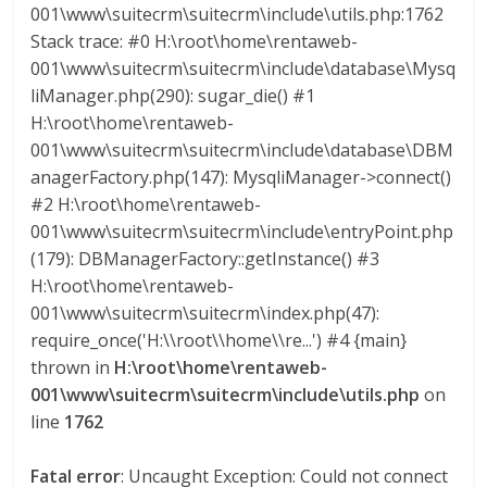
l
001\www\suitecrm\suitecrm\include\utils.php:1762
Stack trace: #0 H:\root\home\rentaweb-
o
001\www\suitecrm\suitecrm\include\database\Mysq
liManager.php(290): sugar_die() #1
H:\root\home\rentaweb-
m
001\www\suitecrm\suitecrm\include\database\DBM
anagerFactory.php(147): MysqliManager->connect()
b
#2 H:\root\home\rentaweb-
001\www\suitecrm\suitecrm\include\entryPoint.php
i
(179): DBManagerFactory::getInstance() #3
H:\root\home\rentaweb-
a
001\www\suitecrm\suitecrm\index.php(47):
require_once('H:\\root\\home\\re...') #4 {main}
thrown in
H:\root\home\rentaweb-
T
001\www\suitecrm\suitecrm\include\utils.php
on
R
line
1762
A
N
Fatal error
: Uncaught Exception: Could not connect
S