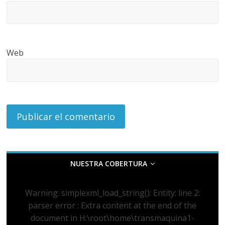
Web
NUESTRA COBERTURA
Warning
: simplexml_load_string(): Entity: line 2:
parser error : Extra content at the end of the
document in
H:\root\home\transmaquina1-