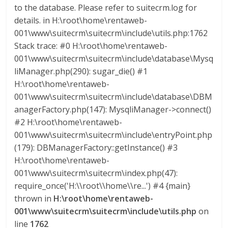
M
to the database. Please refer to suitecrm.log for
A
details. in H:\root\home\rentaweb-
Q
001\www\suitecrm\suitecrm\include\utils.php:1762
U
Stack trace: #0 H:\root\home\rentaweb-
I
001\www\suitecrm\suitecrm\include\database\Mysq
N
liManager.php(290): sugar_die() #1
A
H:\root\home\rentaweb-
–
001\www\suitecrm\suitecrm\include\database\DBM
T
anagerFactory.php(147): MysqliManager->connect()
R
#2 H:\root\home\rentaweb-
A
001\www\suitecrm\suitecrm\include\entryPoint.php
N
(179): DBManagerFactory::getInstance() #3
S
H:\root\home\rentaweb-
P
001\www\suitecrm\suitecrm\index.php(47):
O
require_once('H:\\root\\home\\re...') #4 {main}
R
thrown in
H:\root\home\rentaweb-
T
001\www\suitecrm\suitecrm\include\utils.php
on
E
line
1762
Y