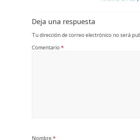
y
M
Deja una respuesta
a
Tu dirección de correo electrónico no será pub
Comentario
*
q
u
i
n
a
Nombre
*