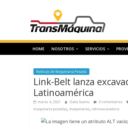
Saltar
T
al
contenido
r
a
HOME
NOSOTROS
SERVICIOS
PROV
n
s
Noticias de Maquinaria Pesada
Link-Belt lanza excav
m
Latinoamérica
a
marzo 4, 2021
Dalia Suarez
0 comentarios
,
,
maquinaria pesadas
maquinarias
retroexcavadora
q