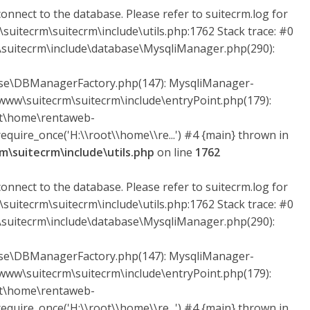
onnect to the database. Please refer to suitecrm.log for
suitecrm\suitecrm\include\utils.php:1762 Stack trace: #0
uitecrm\include\database\MysqliManager.php(290):
ase\DBManagerFactory.php(147): MysqliManager-
ww\suitecrm\suitecrm\include\entryPoint.php(179):
ot\home\rentaweb-
quire_once('H:\\root\\home\\re...') #4 {main} thrown in
\suitecrm\include\utils.php
on line
1762
onnect to the database. Please refer to suitecrm.log for
suitecrm\suitecrm\include\utils.php:1762 Stack trace: #0
uitecrm\include\database\MysqliManager.php(290):
ase\DBManagerFactory.php(147): MysqliManager-
ww\suitecrm\suitecrm\include\entryPoint.php(179):
ot\home\rentaweb-
quire_once('H:\\root\\home\\re...') #4 {main} thrown in