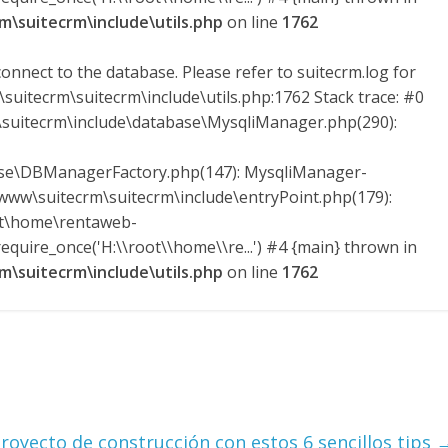
\suitecrm\include\utils.php
on line
1762
onnect to the database. Please refer to suitecrm.log for
suitecrm\suitecrm\include\utils.php:1762 Stack trace: #0
uitecrm\include\database\MysqliManager.php(290):
ase\DBManagerFactory.php(147): MysqliManager-
ww\suitecrm\suitecrm\include\entryPoint.php(179):
ot\home\rentaweb-
quire_once('H:\\root\\home\\re...') #4 {main} thrown in
\suitecrm\include\utils.php
on line
1762
royecto de construcción con estos 6 sencillos tips