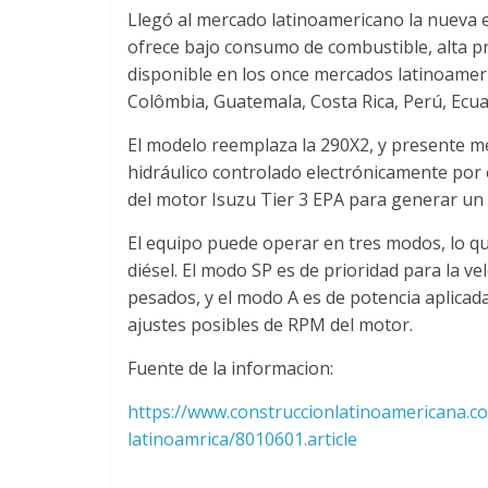
u
Llegó al mercado latinoamericano la nueva e
ofrece bajo consumo de combustible, alta pro
disponible en los once mercados latinoameric
i
Colômbia, Guatemala, Costa Rica, Perú, Ecua
n
El modelo reemplaza la 290X2, y presente m
hidráulico controlado electrónicamente por
a
del motor Isuzu Tier 3 EPA para generar u
El equipo puede operar en tres modos, lo que
–
diésel. El modo SP es de prioridad para la ve
pesados, y el modo A es de potencia aplicad
T
ajustes posibles de RPM del motor.
Fuente de la informacion:
r
https://www.construccionlatinoamericana.c
a
latinoamrica/8010601.article