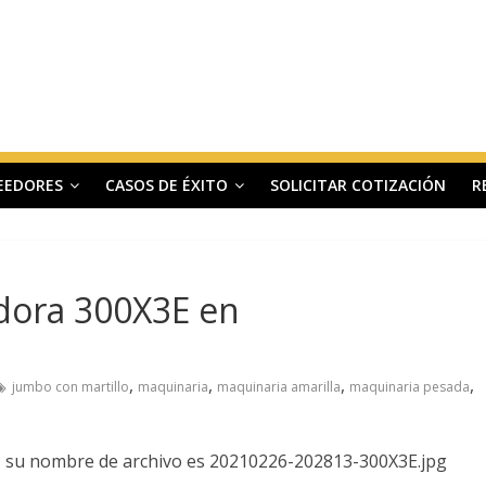
EEDORES
CASOS DE ÉXITO
SOLICITAR COTIZACIÓN
R
adora 300X3E en
,
,
,
,
jumbo con martillo
maquinaria
maquinaria amarilla
maquinaria pesada