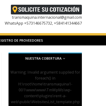
transmaquina.internacional@gmail.com
WhatsApp +573146675732, +584141344667
EGISTRO DE PROVEEDORES
NUESTRA COBERTURA
Warning
: Invalid argument supplied for
foreach() in
H:\root\home\transmaquina1-
001\www\www\TmWpMs\wp-
content\plugins\rent-a-
web\public\WebsitesList_template.php