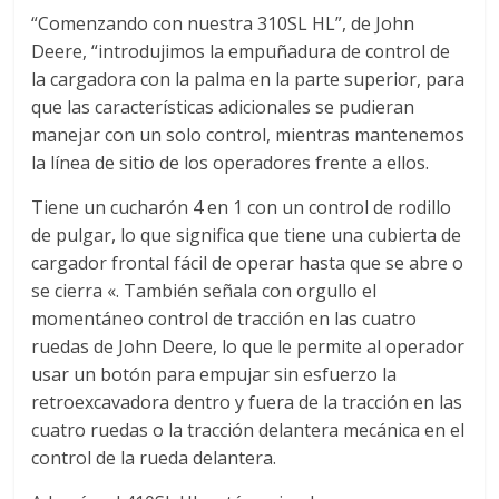
a
“Comenzando con nuestra 310SL HL”, de John
Deere, “introdujimos la empuñadura de control de
r
la cargadora con la palma en la parte superior, para
que las características adicionales se pudieran
manejar con un solo control, mientras mantenemos
i
la línea de sitio de los operadores frente a ellos.
a
Tiene un cucharón 4 en 1 con un control de rodillo
de pulgar, lo que significa que tiene una cubierta de
e
cargador frontal fácil de operar hasta que se abre o
se cierra «. También señala con orgullo el
momentáneo control de tracción en las cuatro
n
ruedas de John Deere, lo que le permite al operador
usar un botón para empujar sin esfuerzo la
C
retroexcavadora dentro y fuera de la tracción en las
cuatro ruedas o la tracción delantera mecánica en el
o
control de la rueda delantera.