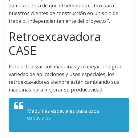
M
damos cuenta de que el tiempo es crítico para
A
nuestros clientes de construcción en un sitio de
Q
trabajo, independientemente del proyecto ”.
U
Retroexcavadora
I
N
CASE
A
–
T
Para actualizar sus máquinas y manejar una gran
R
variedad de aplicaciones y usos especiales, los
A
retroexcavadores siempre están cambiando sus
N
máquinas para mejorar su productividad.
S
P
O
Máquinas especiales para usos
R
especiales
T
E
Y