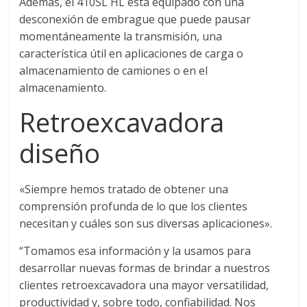
Además, el 410SL HL está equipado con una
l
desconexión de embrague que puede pausar
momentáneamente la transmisión, una
o
característica útil en aplicaciones de carga o
almacenamiento de camiones o en el
m
almacenamiento.
Retroexcavadora
b
diseño
i
«Siempre hemos tratado de obtener una
a
comprensión profunda de lo que los clientes
necesitan y cuáles son sus diversas aplicaciones».
T
“Tomamos esa información y la usamos para
R
A
desarrollar nuevas formas de brindar a nuestros
N
clientes retroexcavadora una mayor versatilidad,
S
productividad y, sobre todo, confiabilidad. Nos