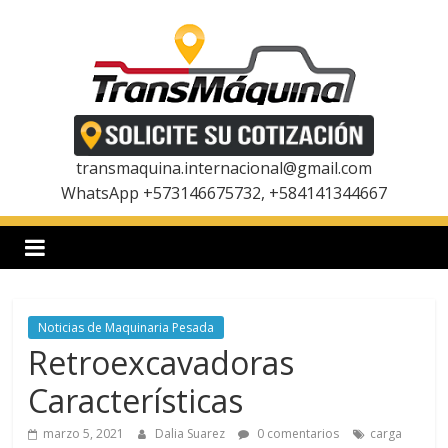
Saltar
al
contenido
T
r
transmaquina.internacional@gmail.com
WhatsApp +573146675732, +584141344667
a
n
Noticias de Maquinaria Pesada
s
Retroexcavadoras
m
Características
marzo 5, 2021
Dalia Suarez
0 comentarios
carga