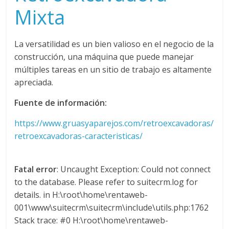
Mixta
La versatilidad es un bien valioso en el negocio de la
construcción, una máquina que puede manejar
múltiples tareas en un sitio de trabajo es altamente
apreciada.
Fuente de información:
https://www.gruasyaparejos.com/retroexcavadoras/
retroexcavadoras-caracteristicas/
Fatal error
: Uncaught Exception: Could not connect
to the database. Please refer to suitecrm.log for
details. in H:\root\home\rentaweb-
001\www\suitecrm\suitecrm\include\utils.php:1762
Stack trace: #0 H:\root\home\rentaweb-