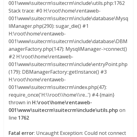
001\www\suitecrm\suitecrm\include\utils.php:1762
Stack trace: #0 H:\root\home\rentaweb-
001\www\suitecrm\suitecrm\include\database\Mysq
liManager.php(290): sugar_die() #1
H:\root\home\rentaweb-
001\www\suitecrm\suitecrm\include\database\DBM
anagerFactory.php(147): MysqliManager->connect()
#2 H:\root\home\rentaweb-
001\www\suitecrm\suitecrm\include\entryPoint.php
(179): DBManagerFactory::getInstance() #3
H:\root\home\rentaweb-
001\www\suitecrm\suitecrm\index.php(47):
require_once('H:\\root\\home\\re...') #4 {main}
thrown in
H:\root\home\rentaweb-
001\www\suitecrm\suitecrm\include\utils.php
on
line
1762
Fatal error
: Uncaught Exception: Could not connect