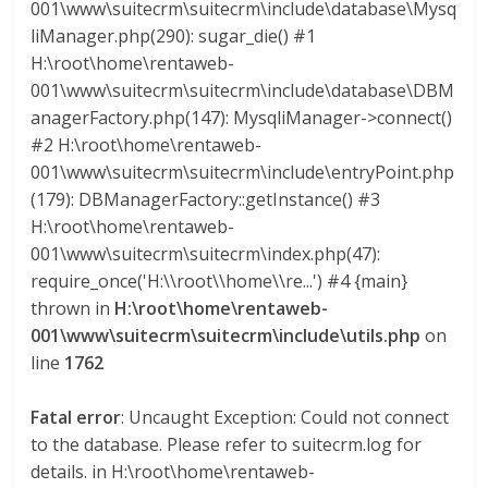
001\www\suitecrm\suitecrm\include\database\Mysq
liManager.php(290): sugar_die() #1
H:\root\home\rentaweb-
001\www\suitecrm\suitecrm\include\database\DBM
anagerFactory.php(147): MysqliManager->connect()
#2 H:\root\home\rentaweb-
001\www\suitecrm\suitecrm\include\entryPoint.php
(179): DBManagerFactory::getInstance() #3
H:\root\home\rentaweb-
001\www\suitecrm\suitecrm\index.php(47):
require_once('H:\\root\\home\\re...') #4 {main}
thrown in
H:\root\home\rentaweb-
001\www\suitecrm\suitecrm\include\utils.php
on
line
1762
Fatal error
: Uncaught Exception: Could not connect
to the database. Please refer to suitecrm.log for
details. in H:\root\home\rentaweb-