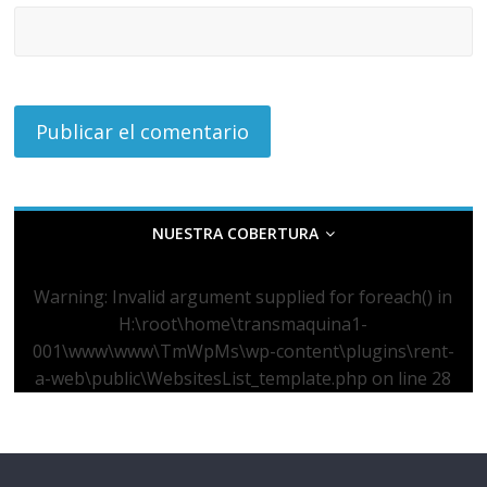
NUESTRA COBERTURA
Warning
: Invalid argument supplied for foreach() in
H:\root\home\transmaquina1-
001\www\www\TmWpMs\wp-content\plugins\rent-
a-web\public\WebsitesList_template.php
on line
28