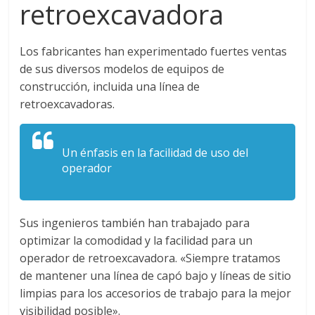
r
retroexcavadora
a
Los fabricantes han experimentado fuertes ventas
n
de sus diversos modelos de equipos de
construcción, incluida una línea de
retroexcavadoras.
s
p
Un énfasis en la facilidad de uso del
operador
o
r
Sus ingenieros también han trabajado para
optimizar la comodidad y la facilidad para un
operador de retroexcavadora. «Siempre tratamos
t
de mantener una línea de capó bajo y líneas de sitio
limpias para los accesorios de trabajo para la mejor
e
visibilidad posible».