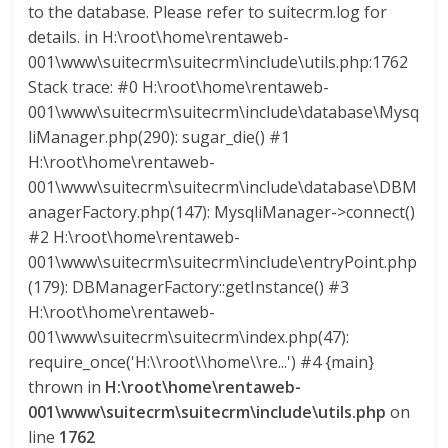
to the database. Please refer to suitecrm.log for
details. in H:\root\home\rentaweb-
001\www\suitecrm\suitecrm\include\utils.php:1762
Stack trace: #0 H:\root\home\rentaweb-
001\www\suitecrm\suitecrm\include\database\Mysq
liManager.php(290): sugar_die() #1
H:\root\home\rentaweb-
001\www\suitecrm\suitecrm\include\database\DBM
anagerFactory.php(147): MysqliManager->connect()
#2 H:\root\home\rentaweb-
001\www\suitecrm\suitecrm\include\entryPoint.php
(179): DBManagerFactory::getInstance() #3
H:\root\home\rentaweb-
001\www\suitecrm\suitecrm\index.php(47):
require_once('H:\\root\\home\\re...') #4 {main}
thrown in
H:\root\home\rentaweb-
001\www\suitecrm\suitecrm\include\utils.php
on
line
1762