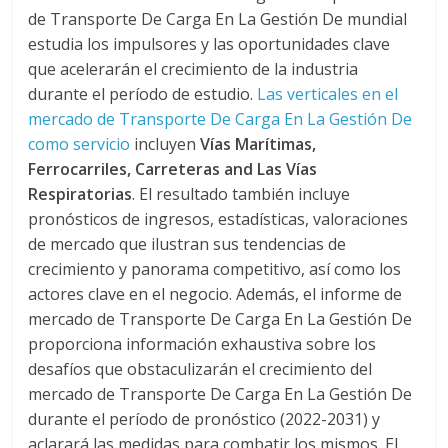
r
de Transporte De Carga En La Gestión De mundial
a
estudia los impulsores y las oportunidades clave
que acelerarán el crecimiento de la industria
durante el período de estudio.
Las verticales en el
n
mercado de Transporte De Carga En La Gestión De
como servicio
incluyen
Vías Marítimas,
s
Ferrocarriles, Carreteras and Las Vías
Respiratorias
. El resultado también incluye
p
pronósticos de ingresos, estadísticas, valoraciones
de mercado que ilustran sus tendencias de
o
crecimiento y panorama competitivo, así como los
actores clave en el negocio. Además, el informe de
r
mercado de Transporte De Carga En La Gestión De
proporciona información exhaustiva sobre los
desafíos que obstaculizarán el crecimiento del
t
mercado de Transporte De Carga En La Gestión De
durante el período de pronóstico (2022-2031) y
e
aclarará las medidas para combatir los mismos. El