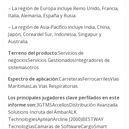
M
– La región de Europa incluye Reino Unido, Francia,
A
Italia, Alemania, España y Rusia.
Q
U
– La región de Asia-Pacífico incluye India, China,
I
Japón, Corea del Sur, Indonesia, Singapur y
N
Australia.
A
–
Terreno del producto:
Servicios de
T
negociosServicios GestionadosIntegradores de
R
sistemasotros
A
Espectro de aplicación:
CarreterasFerrocarrilesVías
N
MarítimasLas Vías Respiratorias
S
P
Los principales jugadores clave perfilados en este
O
informe son:
3GTMSAccellosDistribución Avanzada
R
Solutions Incruta del ÁmbarALK
T
TechnologiesApteanArcline (2000)BESTWAY
E
TecnologíasCámaras de SoftwareCargoSmart
Y