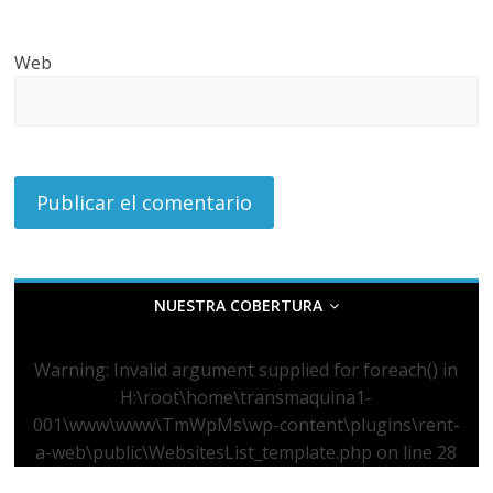
Web
NUESTRA COBERTURA
Warning
: Invalid argument supplied for foreach() in
H:\root\home\transmaquina1-
001\www\www\TmWpMs\wp-content\plugins\rent-
a-web\public\WebsitesList_template.php
on line
28