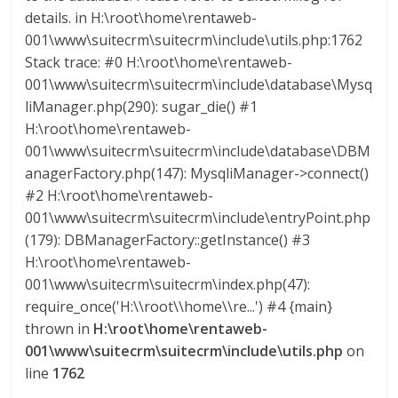
details. in H:\root\home\rentaweb-
001\www\suitecrm\suitecrm\include\utils.php:1762
Stack trace: #0 H:\root\home\rentaweb-
001\www\suitecrm\suitecrm\include\database\Mysq
liManager.php(290): sugar_die() #1
H:\root\home\rentaweb-
001\www\suitecrm\suitecrm\include\database\DBM
anagerFactory.php(147): MysqliManager->connect()
#2 H:\root\home\rentaweb-
001\www\suitecrm\suitecrm\include\entryPoint.php
(179): DBManagerFactory::getInstance() #3
H:\root\home\rentaweb-
001\www\suitecrm\suitecrm\index.php(47):
require_once('H:\\root\\home\\re...') #4 {main}
thrown in
H:\root\home\rentaweb-
001\www\suitecrm\suitecrm\include\utils.php
on
line
1762