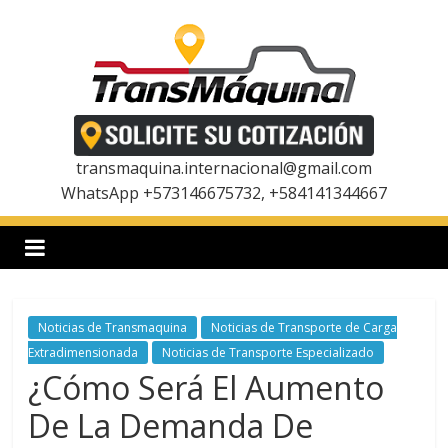
Saltar
al
contenido
T
r
transmaquina.internacional@gmail.com
WhatsApp +573146675732, +584141344667
a
n
Noticias de Transmaquina
Noticias de Transporte de Carga
s
Extradimensionada
Noticias de Transporte Especializado
¿Cómo Será El Aumento
m
De La Demanda De