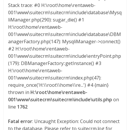
Stack trace: #0 H:\root\home\rentaweb-
001\www\suitecrm\suitecrm\include\database\Mysq
liManager.php(290): sugar_die() #1
H:\root\home\rentaweb-
001\www\suitecrm\suitecrm\include\database\DBM
anagerFactory.php(147): MysqliManager->connect()
#2 H:\root\home\rentaweb-
001\www\suitecrm\suitecrm\include\entryPoint.php
(179): DBManagerFactory::getInstance() #3
H:\root\home\rentaweb-
001\www\suitecrm\suitecrm\index.php(47):
require_once('H:\\root\\home\\re...') #4 {main}
thrown in
H:\root\home\rentaweb-
001\www\suitecrm\suitecrm\include\utils.php
on
line
1762
Fatal error
: Uncaught Exception: Could not connect
to the database. Please refer to suitecrm.log for