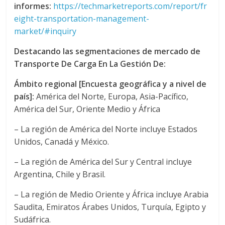
l
informes:
https://techmarketreports.com/report/fr
eight-transportation-management-
market/#inquiry
o
Destacando las segmentaciones de mercado de
m
Transporte De Carga En La Gestión De:
Ámbito regional [Encuesta geográfica y a nivel de
b
país]:
América del Norte, Europa, Asia-Pacífico,
América del Sur, Oriente Medio y África
i
– La región de América del Norte incluye Estados
Unidos, Canadá y México.
a
– La región de América del Sur y Central incluye
T
Argentina, Chile y Brasil.
R
– La región de Medio Oriente y África incluye Arabia
A
Saudita, Emiratos Árabes Unidos, Turquía, Egipto y
N
Sudáfrica.
S