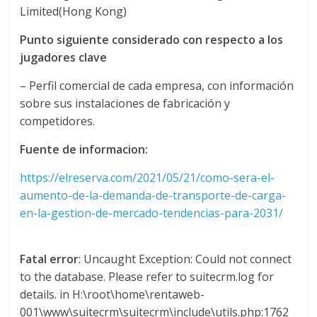
Limited(Hong Kong)
G
R
Punto siguiente considerado con respecto a los
U
jugadores clave
A
S
– Perfil comercial de cada empresa, con información
sobre sus instalaciones de fabricación y
competidores.
Fuente de informacion:
https://elreserva.com/2021/05/21/como-sera-el-
aumento-de-la-demanda-de-transporte-de-carga-
en-la-gestion-de-mercado-tendencias-para-2031/
Fatal error
: Uncaught Exception: Could not connect
to the database. Please refer to suitecrm.log for
details. in H:\root\home\rentaweb-
001\www\suitecrm\suitecrm\include\utils.php:1762