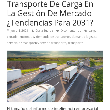
a
Transporte De Carga En
La Gestión De Mercado
q
¿Tendencias Para 2031?
u
junio 4, 2021
Dalia Suarez
0 comentarios
carga
,
,
,
extradimencionada
demanda de transporte
demanda logistica
i
,
,
servicio de transporte
servicio transporte
transporte
n
a
–
T
El tamaño del informe de inteligencia empresarial