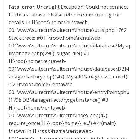
Fatal error
: Uncaught Exception: Could not connect
to the database. Please refer to suitecrm.log for
details. in H:\root\home\rentaweb-
001\www\suitecrm\suitecrm\include\utils.php:1762
Stack trace: #0 H:\root\home\rentaweb-
001\www\suitecrm\suitecrm\include\database\Mysq
liManager.php(290): sugar_die() #1
H:\root\home\rentaweb-
001\www\suitecrm\suitecrm\include\database\DBM
anagerFactory.php(147): MysqliManager->connect()
#2 H:\root\home\rentaweb-
001\www\suitecrm\suitecrm\include\entryPoint.php
(179): DBManagerFactory::getInstance() #3
H:\root\home\rentaweb-
001\www\suitecrm\suitecrm\index.php(47):
require_once('H:\\root\\home\\re...') #4 {main}
thrown in
H:\root\home\rentaweb-
001\www\suitecrm\suitecrm\include\utils.php
on