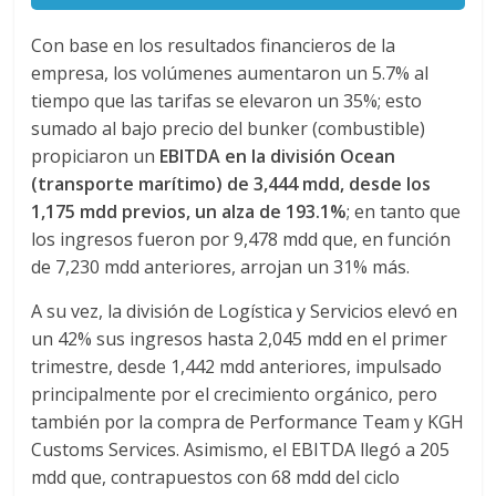
d
Con base en los resultados financieros de la
empresa, los volúmenes aumentaron un 5.7% al
e
tiempo que las tarifas se elevaron un 35%; esto
sumado al bajo precio del bunker (combustible)
propiciaron un
EBITDA en la división Ocean
E
(transporte marítimo) de 3,444 mdd, desde los
1,175 mdd previos, un alza de 193.1%
; en tanto que
q
los ingresos fueron por 9,478 mdd que, en función
de 7,230 mdd anteriores, arrojan un 31% más.
u
A su vez, la división de Logística y Servicios elevó en
un 42% sus ingresos hasta 2,045 mdd en el primer
i
trimestre, desde 1,442 mdd anteriores, impulsado
principalmente por el crecimiento orgánico, pero
p
también por la compra de Performance Team y KGH
Customs Services. Asimismo, el EBITDA llegó a 205
o
mdd que, contrapuestos con 68 mdd del ciclo