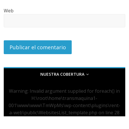
Web
NUESTRA COBERTURA
Warning
: Invalid argument supplied for foreach() in
H:\root\home\transmaquina1-
001\www\www\TmWpMs\wp-content\plugins\rent-
a-web\public\WebsitesList_template.php
on line
28