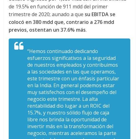
a
de 19.5% en función de 911 mdd del primer
trimestre de 2020; aunado a que
su EBITDA se
r
colocó en 380 mdd que, contrario a 276 mdd
previos, ostentan un 37.6% más
.
i
“Hemos continuado dedicando
a
esfuerzos significativos a la seguridad
de nuestros empleados y contribuimos
a las sociedades en las que operamos,
e
este trimestre con un énfasis particular
en la India. En general podemos estar
n
muy satisfechos con el desempeño del
negocio este trimestre. La alta
rentabilidad dio lugar a un ROIC del
C
15.7%, y nuestro sólido flujo de caja
libre nos brinda la oportunidad de
o
invertir más en la transformación del
negocio, mientras aceleramos la parte