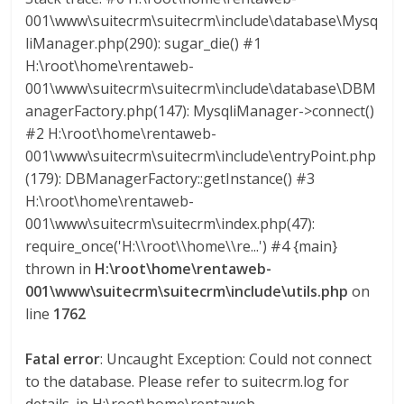
M
001\www\suitecrm\suitecrm\include\database\Mysq
A
liManager.php(290): sugar_die() #1
Q
H:\root\home\rentaweb-
U
001\www\suitecrm\suitecrm\include\database\DBM
I
anagerFactory.php(147): MysqliManager->connect()
N
#2 H:\root\home\rentaweb-
A
001\www\suitecrm\suitecrm\include\entryPoint.php
–
(179): DBManagerFactory::getInstance() #3
T
H:\root\home\rentaweb-
R
001\www\suitecrm\suitecrm\index.php(47):
A
require_once('H:\\root\\home\\re...') #4 {main}
N
thrown in
H:\root\home\rentaweb-
S
001\www\suitecrm\suitecrm\include\utils.php
on
P
line
1762
O
R
Fatal error
: Uncaught Exception: Could not connect
T
E
to the database. Please refer to suitecrm.log for
Y