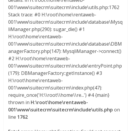
details. in H:\root\home\rentaweb-
G
001\www\suitecrm\suitecrm\include\utils.php:1762
R
Stack trace: #0 H:\root\home\rentaweb-
U
001\www\suitecrm\suitecrm\include\database\Mysq
A
liManager.php(290): sugar_die() #1
S
H:\root\home\rentaweb-
001\www\suitecrm\suitecrm\include\database\DBM
anagerFactory.php(147): MysqliManager->connect()
#2 H:\root\home\rentaweb-
001\www\suitecrm\suitecrm\include\entryPoint.php
(179): DBManagerFactory::getInstance() #3
H:\root\home\rentaweb-
001\www\suitecrm\suitecrm\index.php(47):
require_once('H:\\root\\home\\re...') #4 {main}
thrown in
H:\root\home\rentaweb-
001\www\suitecrm\suitecrm\include\utils.php
on
line
1762