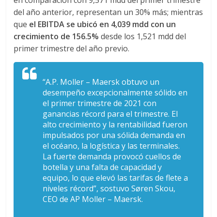
r
en comparación con 9,571 mdd del primer trimestre
del año anterior, representan un 30% más; mientras
a
que
el EBITDA se ubicó en 4,039 mdd con un
crecimiento de 156.5%
desde los 1,521 mdd del
n
primer trimestre del año previo.
s
“A.P. Moller – Maersk obtuvo un
desempeño excepcionalmente sólido en
p
el primer trimestre de 2021 con
ganancias récord para el trimestre. El
alto crecimiento y la rentabilidad fueron
o
impulsados por una sólida demanda en
el océano, la logística y las terminales.
r
La fuerte demanda provocó cuellos de
botella y una falta de capacidad y
equipo, lo que elevó las tarifas de flete a
t
niveles récord”, sostuvo Søren Skou,
CEO de AP Moller – Maersk.
e