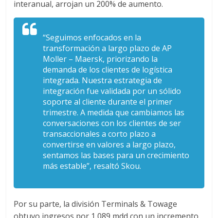
interanual, arrojan un 200% de aumento.
s
“Seguimos enfocados en la
y
transformación a largo plazo de AP
Moller – Maersk, priorizando la
M
demanda de los clientes de logística
integrada. Nuestra estrategia de
integración fue validada por un sólido
a
soporte al cliente durante el primer
trimestre. A medida que cambiamos las
q
conversaciones con los clientes de ser
transaccionales a corto plazo a
convertirse en valores a largo plazo,
u
sentamos las bases para un crecimiento
más estable”, resaltó Skou.
i
n
Por su parte, la división Terminals & Towage
obtuvo ingresos por 1,089 mdd con un incremento