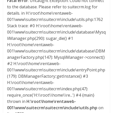
Fatal error
: Uncaught Exception: Could not connect
to the database. Please refer to suitecrm.log for
details. in H:\root\home\rentaweb-
001\www\suitecrm\suitecrm\include\utils.php:1762
Stack trace: #0 H:\root\home\rentaweb-
001\www\suitecrm\suitecrm\include\database\Mysq
liManager.php(290): sugar_die() #1
H:\root\home\rentaweb-
001\www\suitecrm\suitecrm\include\database\DBM
anagerFactory.php(147): MysqliManager->connect()
#2 H:\root\home\rentaweb-
001\www\suitecrm\suitecrm\include\entryPoint.php
(179): DBManagerFactory::getInstance() #3
H:\root\home\rentaweb-
001\www\suitecrm\suitecrm\index.php(47):
require_once('H:\\root\\home\\re...') #4 {main}
thrown in
H:\root\home\rentaweb-
001\www\suitecrm\suitecrm\include\utils.php
on