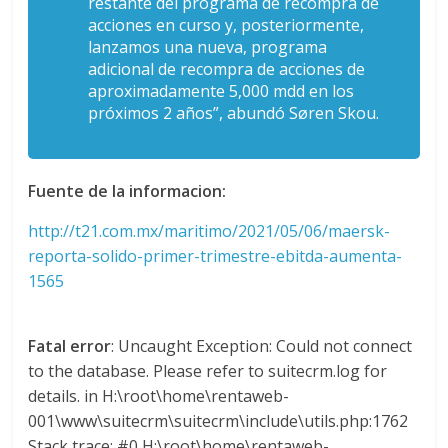
restante del programa de recompra de
l
acciones en curso y, posteriormente,
lanzamos una nueva, programa
o
adicional de recompra de acciones de
aproximadamente 5,000 mdd en los
próximos 2 años”, abundó Søren Skou.
m
b
Fuente de la informacion:
i
http://t21.com.mx/maritimo/2021/05/06/maersk-
reporta-solido-primer-trimestre-ebitda-aumenta-
1565
a
T
Fatal error
: Uncaught Exception: Could not connect
R
to the database. Please refer to suitecrm.log for
A
details. in H:\root\home\rentaweb-
N
001\www\suitecrm\suitecrm\include\utils.php:1762
S
Stack trace: #0 H:\root\home\rentaweb-