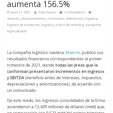
a
aumenta 156.5%
q
junio 11, 2021
Dalia Suarez
0 comentarios
,
,
,
,
,
almacen
almacenamiento
crecimiento
distribucion
logistica
,
,
,
logistica de transporte
logistico
trafico de vehiculos
transporte
u
especializado
i
La compañía logístico-naviera,
Maersk
, publicó sus
n
resultados financieros correspondientes al primer
trimestre de 2021, donde
todas las áreas que la
a
conforman presentaron incrementos en ingresos
y EBITDA
(beneficio antes de intereses, impuestos,
–
depreciaciones y amortizaciones), de acuerdo con
un comunicado.
T
De este modo, los ingresos consolidados de la firma
ascendieron a 12,439 millones de dólares (mdd) que,