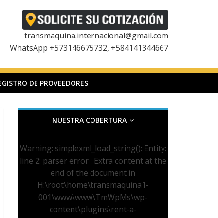
transmaquina.internacional@gmail.com
WhatsApp +573146675732, +584141344667
EGISTRO DE PROVEEDORES
NUESTRA COBERTURA
Warning
: simplexml_load_string(): Entity:
line 2: parser error : Extra content at the
end of the document in
H:\root\home\transmaquina1-
001\www\www\TmWpMs\wp-
content\plugins\rent-a-