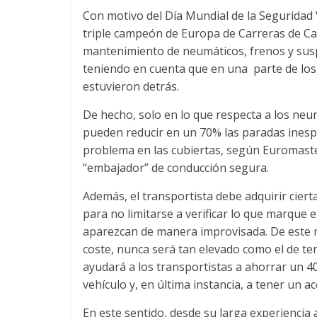
n
Con motivo del Día Mundial de la Seguridad Vi
triple campeón de Europa de Carreras de Ca
s
mantenimiento de neumáticos, frenos y sus
teniendo en cuenta que en una parte de los s
p
estuvieron detrás.
De hecho, solo en lo que respecta a los neu
o
pueden reducir en un 70% las paradas inespe
problema en las cubiertas, según Euromaster
r
“embajador” de conducción segura.
Además, el transportista debe adquirir cier
t
para no limitarse a verificar lo que marque e
aparezcan de manera improvisada. De este 
e
coste, nunca será tan elevado como el de ten
ayudará a los transportistas a ahorrar un 4
d
vehículo y, en última instancia, a tener un ac
En este sentido, desde su larga experiencia