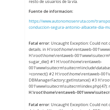
y
resto de usuarios de la vía.
Fuente de informacion:
M
https://www.autonomosenruta.com/transpo
a
conduccion-segura-antonio-albacete-dia-m
q
Fatal error
: Uncaught Exception: Could not c
details. in H:\root\home\rentaweb-001\www\
u
H:\root\home\rentaweb-001\www\suitecrm\s
sugar_die() #1 H:\root\home\rentaweb-
i
001\www\suitecrm\suitecrm\include\datab
>connect() #2 H:\root\home\rentaweb-001\w
n
DBManagerFactory::getInstance() #3 H:\ro
001\www\suitecrm\suitecrm\index.php(47): re
H:\root\home\rentaweb-001\www\suitecrm
a
Fatal error
: Uncaught Exception: Could not c