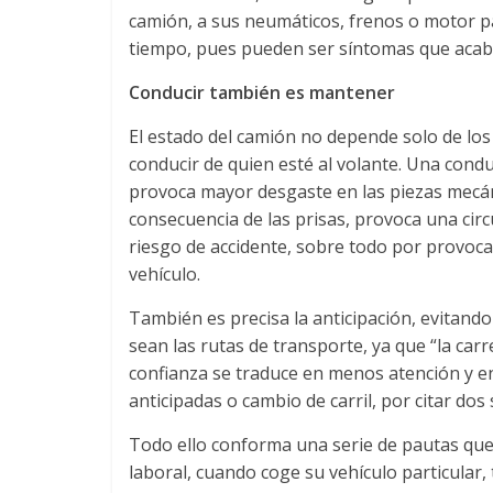
e
camión, a sus neumáticos, frenos o motor pa
tiempo, pues pueden ser síntomas que acab
E
Conducir también es mantener
q
El estado del camión no depende solo de los
conducir de quien esté al volante. Una cond
u
provoca mayor desgaste en las piezas mecánic
consecuencia de las prisas, provoca una ci
i
riesgo de accidente, sobre todo por provoca
vehículo.
p
También es precisa la anticipación, evitand
sean las rutas de transporte, ya que “la carr
o
confianza se traduce en menos atención y e
anticipadas o cambio de carril, por citar dos
s
Todo ello conforma una serie de pautas que 
laboral, cuando coge su vehículo particular, 