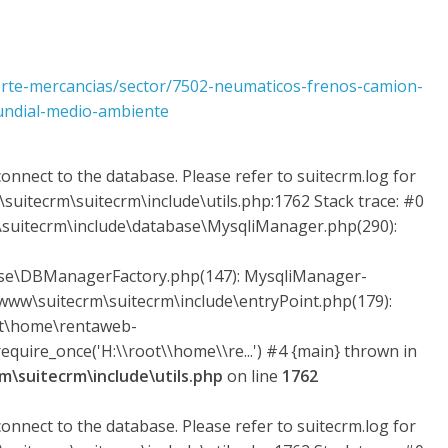
rte-mercancias/sector/7502-neumaticos-frenos-camion-
undial-medio-ambiente
onnect to the database. Please refer to suitecrm.log for
suitecrm\suitecrm\include\utils.php:1762 Stack trace: #0
uitecrm\include\database\MysqliManager.php(290):
ase\DBManagerFactory.php(147): MysqliManager-
ww\suitecrm\suitecrm\include\entryPoint.php(179):
ot\home\rentaweb-
quire_once('H:\\root\\home\\re...') #4 {main} thrown in
\suitecrm\include\utils.php
on line
1762
onnect to the database. Please refer to suitecrm.log for