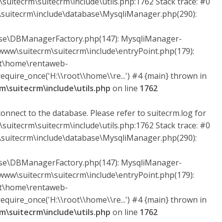
suitecrm\suitecrm\include\utils.php:1762 Stack trace: #0
uitecrm\include\database\MysqliManager.php(290):
ase\DBManagerFactory.php(147): MysqliManager-
ww\suitecrm\suitecrm\include\entryPoint.php(179):
ot\home\rentaweb-
quire_once('H:\\root\\home\\re...') #4 {main} thrown in
\suitecrm\include\utils.php
on line
1762
onnect to the database. Please refer to suitecrm.log for
suitecrm\suitecrm\include\utils.php:1762 Stack trace: #0
uitecrm\include\database\MysqliManager.php(290):
ase\DBManagerFactory.php(147): MysqliManager-
ww\suitecrm\suitecrm\include\entryPoint.php(179):
ot\home\rentaweb-
quire_once('H:\\root\\home\\re...') #4 {main} thrown in
\suitecrm\include\utils.php
on line
1762