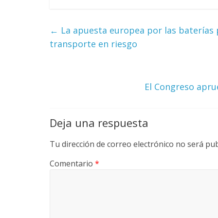
m
←
La apuesta europea por las baterías 
b
transporte en riesgo
i
El Congreso apru
a
Deja una respuesta
T
R
Tu dirección de correo electrónico no será pub
A
N
Comentario
*
S
M
A
Q