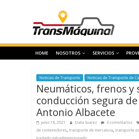
Saltar
T
al
contenido
r
a
HOME
NOSOTROS
SERVICIOS
PROV
n
s
Noticias de Transporte
Noticias de Transporte de C
Neumáticos, frenos y s
m
conducción segura de 
Antonio Albacete
a
junio 18, 2021
Dalia Suarez
0 comentarios
q
,
,
de contenedores
transporte de mercancia
transporte e
traslado extradimencionado