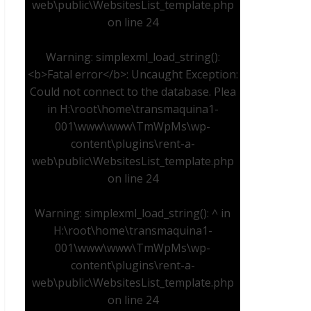
web\public\WebsitesList_template.php
on line
24
Warning
: simplexml_load_string():
<b>Fatal error</b>: Uncaught Exception:
Could not connect to the database. Plea
in
H:\root\home\transmaquina1-
001\www\www\TmWpMs\wp-
content\plugins\rent-a-
web\public\WebsitesList_template.php
on line
24
Warning
: simplexml_load_string(): ^ in
H:\root\home\transmaquina1-
001\www\www\TmWpMs\wp-
content\plugins\rent-a-
web\public\WebsitesList_template.php
on line
24