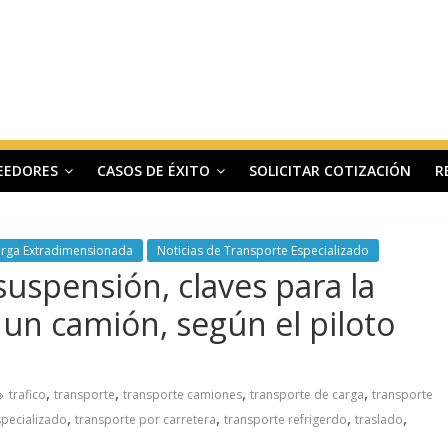
EEDORES
CASOS DE ÉXITO
SOLICITAR COTIZACIÓN
R
arga Extradimensionada
Noticias de Transporte Especializado
uspensión, claves para la
un camión, según el piloto
,
,
,
,
trafico
transporte
transporte camiones
transporte de carga
transporte
,
,
,
,
specializado
transporte por carretera
transporte refrigerdo
traslado