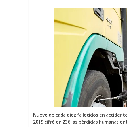
u
i
n
a
–
T
r
a
Nueve de cada diez fallecidos en accident
2019 cifró en 236 las pérdidas humanas en