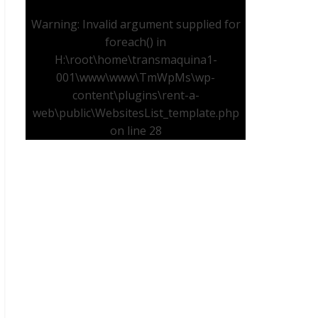
Warning
: Invalid argument supplied for
foreach() in
H:\root\home\transmaquina1-
001\www\www\TmWpMs\wp-
content\plugins\rent-a-
web\public\WebsitesList_template.php
on line
28