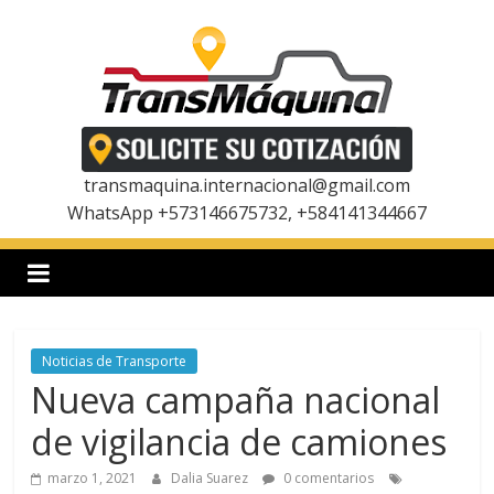
Saltar
al
contenido
T
r
transmaquina.internacional@gmail.com
WhatsApp +573146675732, +584141344667
a
n
Noticias de Transporte
s
Nueva campaña nacional
m
de vigilancia de camiones
marzo 1, 2021
Dalia Suarez
0 comentarios