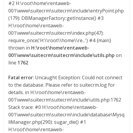
#2 H:\root\home\rentaweb-
s
001\www\suitecrm\suitecrm\include\entryPoint.php
(179): DBManagerFactory::getInstance() #3
y
H:\root\home\rentaweb-
001\www\suitecrm\suitecrm\index.php(47):
M
require_once('H:\\root\\home\\re...') #4 {main}
thrown in
H:\root\home\rentaweb-
001\www\suitecrm\suitecrm\include\utils.php
on
a
line
1762
q
Fatal error
: Uncaught Exception: Could not connect
to the database. Please refer to suitecrm.log for
u
details. in H:\root\home\rentaweb-
001\www\suitecrm\suitecrm\include\utils.php:1762
i
Stack trace: #0 H:\root\home\rentaweb-
001\www\suitecrm\suitecrm\include\database\Mysq
n
liManager.php(290): sugar_die() #1
H:\root\home\rentaweb-