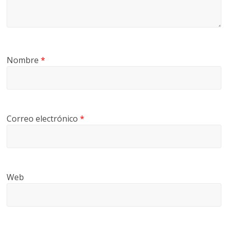
G
R
U
A
Nombre
*
S
Correo electrónico
*
Web