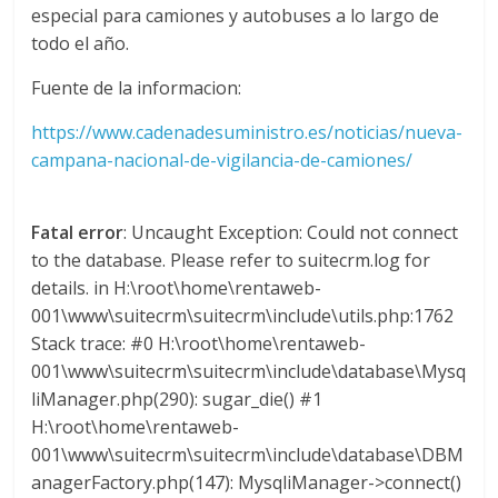
especial para camiones y autobuses a lo largo de
d
todo el año.
Fuente de la informacion:
e
https://www.cadenadesuministro.es/noticias/nueva-
E
campana-nacional-de-vigilancia-de-camiones/
q
Fatal error
: Uncaught Exception: Could not connect
to the database. Please refer to suitecrm.log for
u
details. in H:\root\home\rentaweb-
001\www\suitecrm\suitecrm\include\utils.php:1762
i
Stack trace: #0 H:\root\home\rentaweb-
001\www\suitecrm\suitecrm\include\database\Mysq
liManager.php(290): sugar_die() #1
p
H:\root\home\rentaweb-
001\www\suitecrm\suitecrm\include\database\DBM
o
anagerFactory.php(147): MysqliManager->connect()