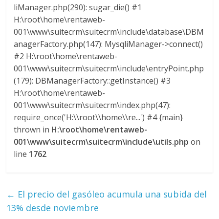
l
liManager.php(290): sugar_die() #1
H:\root\home\rentaweb-
o
001\www\suitecrm\suitecrm\include\database\DBM
anagerFactory.php(147): MysqliManager->connect()
#2 H:\root\home\rentaweb-
m
001\www\suitecrm\suitecrm\include\entryPoint.php
(179): DBManagerFactory::getInstance() #3
b
H:\root\home\rentaweb-
001\www\suitecrm\suitecrm\index.php(47):
i
require_once('H:\\root\\home\\re...') #4 {main}
thrown in
H:\root\home\rentaweb-
a
001\www\suitecrm\suitecrm\include\utils.php
on
line
1762
T
R
A
←
El precio del gasóleo acumula una subida del
N
13% desde noviembre
S