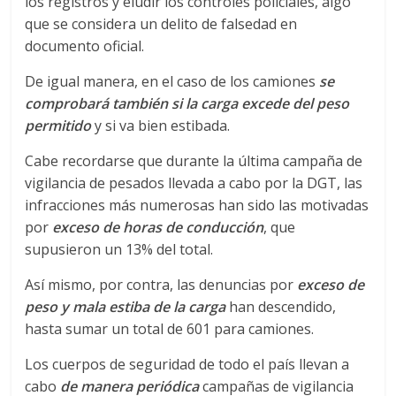
r
los registros y eludir los controles policiales, algo
que se considera un delito de falsedad en
a
documento oficial.
De igual manera, en el caso de los camiones
se
n
comprobará también si la carga excede del peso
permitido
y si va bien estibada.
s
Cabe recordarse que durante la última campaña de
p
vigilancia de pesados llevada a cabo por la DGT, las
infracciones más numerosas han sido las motivadas
por
exceso de horas de conducción
, que
o
supusieron un 13% del total.
r
Así mismo, por contra, las denuncias por
exceso de
peso y mala estiba de la carga
han descendido,
t
hasta sumar un total de 601 para camiones.
Los cuerpos de seguridad de todo el país llevan a
e
cabo
de manera periódica
campañas de vigilancia