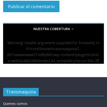
NUESTRA COBERTURA
Warning
: Invalid argument supplied for foreach() in
H:\root\home\transmaquina1-
001\www\www\TmWpMs\wp-content\plugins\rent-
a-web\public\WebsitesList_template.php
on line
28
Transmaquina
Quienes somos