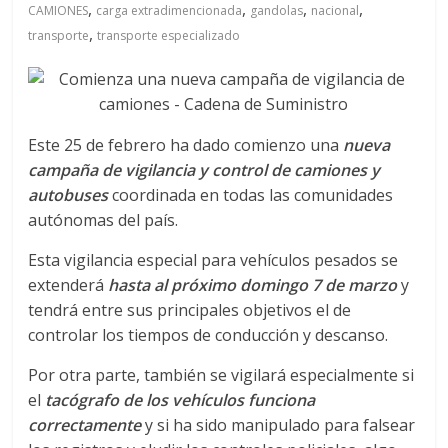
a
,
,
,
,
CAMIONES
carga extradimencionada
gandolas
nacional
,
transporte
transporte especializado
q
u
Este 25 de febrero ha dado comienzo una
nueva
i
campaña de vigilancia y control de camiones y
autobuses
coordinada en todas las comunidades
n
autónomas del país.
Esta vigilancia especial para vehículos pesados se
a
extenderá
hasta al próximo domingo 7 de marzo
y
tendrá entre sus principales objetivos el de
–
controlar los tiempos de conducción y descanso.
Por otra parte, también se vigilará especialmente si
T
el
tacógrafo de los vehículos funciona
correctamente
y si ha sido manipulado para falsear