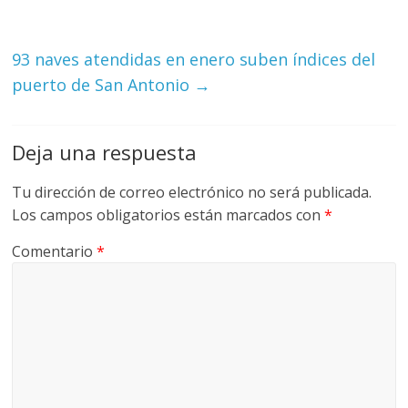
M
A
Q
93 naves atendidas en enero suben índices del
U
puerto de San Antonio
→
I
N
A
Deja una respuesta
–
T
Tu dirección de correo electrónico no será publicada.
R
Los campos obligatorios están marcados con
*
A
Comentario
*
N
S
P
O
R
T
E
Y