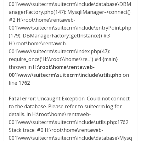
001\www\suitecrm\suitecrm\include\database\DBM
a
anagerFactory.php(147): MysqliManager->connect()
#2 H:\root\home\rentaweb-
r
001\www\suitecrm\suitecrm\include\entryPoint.php
(179): DBManagerFactory::getInstance() #3
i
H:\root\home\rentaweb-
001\www\suitecrm\suitecrm\index.php(47):
a
require_once('H:\\root\\home\\re...') #4 {main}
thrown in
H:\root\home\rentaweb-
e
001\www\suitecrm\suitecrm\include\utils.php
on
line
1762
n
Fatal error
: Uncaught Exception: Could not connect
to the database. Please refer to suitecrm.log for
C
details. in H:\root\home\rentaweb-
001\www\suitecrm\suitecrm\include\utils.php:1762
o
Stack trace: #0 H:\root\home\rentaweb-
001\www\suitecrm\suitecrm\include\database\Mysq