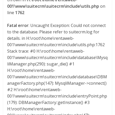
a
001\www\suitecrm\suitecrm\include\utils.php
on
line
1762
r
Fatal error
: Uncaught Exception: Could not connect
to the database. Please refer to suitecrm.log for
i
details. in H:\root\home\rentaweb-
001\www\suitecrm\suitecrm\include\utils.php:1762
a
Stack trace: #0 H:\root\home\rentaweb-
001\www\suitecrm\suitecrm\include\database\Mysq
e
liManager.php(290): sugar_die() #1
H:\root\home\rentaweb-
n
001\www\suitecrm\suitecrm\include\database\DBM
anagerFactory.php(147): MysqliManager->connect()
C
#2 H:\root\home\rentaweb-
001\www\suitecrm\suitecrm\include\entryPoint.php
(179): DBManagerFactory::getInstance() #3
o
H:\root\home\rentaweb-