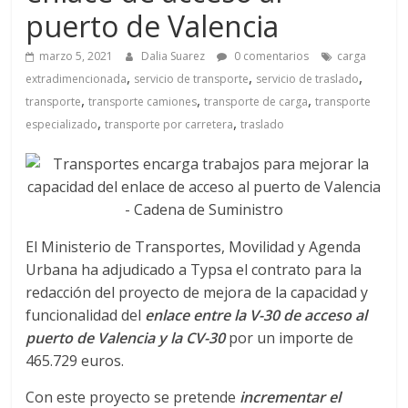
a
puerto de Valencia
q
marzo 5, 2021
Dalia Suarez
0 comentarios
carga
,
,
,
extradimencionada
servicio de transporte
servicio de traslado
u
,
,
,
transporte
transporte camiones
transporte de carga
transporte
,
,
especializado
transporte por carretera
traslado
i
n
a
El Ministerio de Transportes, Movilidad y Agenda
Urbana ha adjudicado a Typsa el contrato para la
redacción del proyecto de mejora de la capacidad y
–
funcionalidad del
enlace entre la V-30 de acceso al
puerto de Valencia y la CV-30
por un importe de
T
465.729 euros.
Con este proyecto se pretende
incrementar el