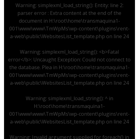
Warning
: simplexml_load_string(): Entity: line 2:
parser error : Extra content at the end of the
document in
H:\root\home\transmaquina1-
001\www\www\TmWpMs\wp-content\plugins\rent-
a-web\public\WebsitesList_template.php
on line
24
Warning
: simplexml_load_string(): <b>Fatal
error</b>: Uncaught Exception: Could not connect to
the database. Plea in
H:\root\home\transmaquina1-
001\www\www\TmWpMs\wp-content\plugins\rent-
a-web\public\WebsitesList_template.php
on line
24
Warning
: simplexml_load_string(): ^ in
H:\root\home\transmaquina1-
001\www\www\TmWpMs\wp-content\plugins\rent-
a-web\public\WebsitesList_template.php
on line
24
Warning
: Invalid argument supplied for foreach() in