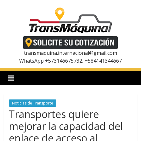
Saltar
al
contenido
T
r
transmaquina.internacional@gmail.com
WhatsApp +573146675732, +584141344667
a
n
Noticias de Transporte
s
Transportes quiere
m
mejorar la capacidad del
enlace de acceso al