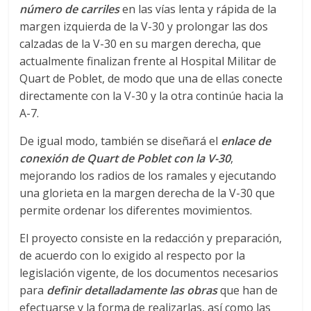
r
número de carriles
en las vías lenta y rápida de la
margen izquierda de la V-30 y prolongar las dos
a
calzadas de la V-30 en su margen derecha, que
actualmente finalizan frente al Hospital Militar de
n
Quart de Poblet, de modo que una de ellas conecte
directamente con la V-30 y la otra continúe hacia la
s
A-7.
De igual modo, también se diseñará el
enlace de
p
conexión de Quart de Poblet con la V-30
,
mejorando los radios de los ramales y ejecutando
o
una glorieta en la margen derecha de la V-30 que
permite ordenar los diferentes movimientos.
r
El proyecto consiste en la redacción y preparación,
de acuerdo con lo exigido al respecto por la
t
legislación vigente, de los documentos necesarios
para
definir detalladamente las obras
que han de
e
efectuarse y la forma de realizarlas, así como las