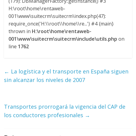
(179): DBManagerFactory::getInstance() #3
M
H:\root\home\rentaweb-
A
001\www\suitecrm\suitecrm\index.php(47):
Q
require_once('H:\\root\\home\\re...') #4 {main}
U
thrown in
H:\root\home\rentaweb-
I
001\www\suitecrm\suitecrm\include\utils.php
on
N
line
1762
A
–
T
R
←
La logística y el transporte en España siguen
A
sin alcanzar los niveles de 2007
N
S
P
Transportes prorrogará la vigencia del CAP de
O
R
los conductores profesionales
→
T
E
Y