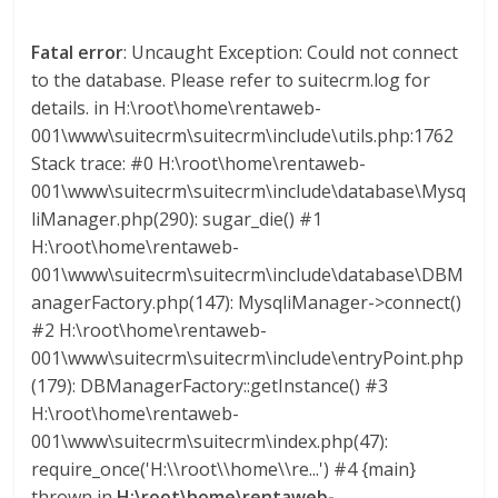
s
Fatal error
: Uncaught Exception: Could not connect
to the database. Please refer to suitecrm.log for
y
details. in H:\root\home\rentaweb-
001\www\suitecrm\suitecrm\include\utils.php:1762
M
Stack trace: #0 H:\root\home\rentaweb-
001\www\suitecrm\suitecrm\include\database\Mysq
a
liManager.php(290): sugar_die() #1
H:\root\home\rentaweb-
q
001\www\suitecrm\suitecrm\include\database\DBM
anagerFactory.php(147): MysqliManager->connect()
#2 H:\root\home\rentaweb-
u
001\www\suitecrm\suitecrm\include\entryPoint.php
(179): DBManagerFactory::getInstance() #3
i
H:\root\home\rentaweb-
001\www\suitecrm\suitecrm\index.php(47):
n
require_once('H:\\root\\home\\re...') #4 {main}
thrown in
H:\root\home\rentaweb-