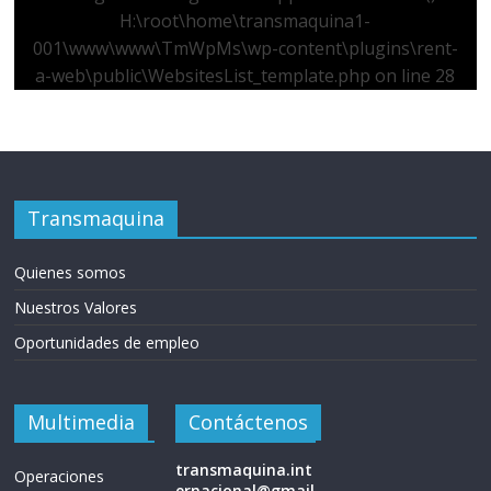
H:\root\home\transmaquina1-
001\www\www\TmWpMs\wp-content\plugins\rent-
a-web\public\WebsitesList_template.php
on line
28
Transmaquina
Quienes somos
Nuestros Valores
Oportunidades de empleo
Multimedia
Contáctenos
transmaquina.int
Operaciones
ernacional@gmail