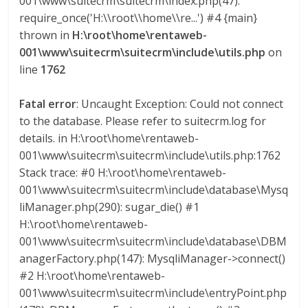
001\www\suitecrm\suitecrm\index.php(47):
l
require_once('H:\\root\\home\\re...') #4 {main}
thrown in
H:\root\home\rentaweb-
o
001\www\suitecrm\suitecrm\include\utils.php
on
line
1762
m
Fatal error
: Uncaught Exception: Could not connect
b
to the database. Please refer to suitecrm.log for
details. in H:\root\home\rentaweb-
001\www\suitecrm\suitecrm\include\utils.php:1762
i
Stack trace: #0 H:\root\home\rentaweb-
001\www\suitecrm\suitecrm\include\database\Mysq
a
liManager.php(290): sugar_die() #1
H:\root\home\rentaweb-
T
001\www\suitecrm\suitecrm\include\database\DBM
R
anagerFactory.php(147): MysqliManager->connect()
A
#2 H:\root\home\rentaweb-
N
001\www\suitecrm\suitecrm\include\entryPoint.php
S