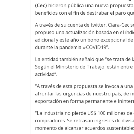
u
(Cec)
hicieron pública una nueva propuesta
beneficios con el fin de destrabar el paro qu
i
A través de su cuenta de twitter, Ciara-Cec
propuso una actualización basada en el índi
n
adicional y este año un bono excepcional de
durante la pandemia #COVID19”.
a
La entidad también señaló que “se trata de 
Según el Ministerio de Trabajo, están entre
–
actividad”.
“A través de esta propuesta se invoca a una
T
afrontar las urgencias de nuestro país, de m
exportación en forma permanente e ininterr
r
“La industria no pierde US$ 100 millones de
a
compradores. Se retrasan ingresos de divisa
momento de alcanzar acuerdos sustentables 