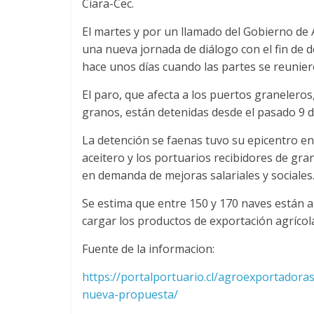
Ciara-Cec.
n
El martes y por un llamado del Gobierno de A
s
una nueva jornada de diálogo con el fin de de
hace unos días cuando las partes se reunier
p
El paro, que afecta a los puertos graneleros
granos, están detenidas desde el pasado 9 d
o
La detención se faenas tuvo su epicentro en
aceitero y los portuarios recibidores de gra
r
en demanda de mejoras salariales y sociales
t
Se estima que entre 150 y 170 naves están a 
cargar los productos de exportación agrícol
e
Fuente de la informacion:
d
https://portalportuario.cl/agroexportadora
nueva-propuesta/