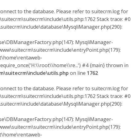
onnect to the database. Please refer to suitecrm.log for
suitecrm\suitecrm\include\utils.php:1762 Stack trace: #0
uitecrm\include\database\MysqliManager.php(290):
ase\DBManagerFactory.php(147): MysqliManager-
ww\suitecrm\suitecrm\include\entryPoint.php(179):
ot\home\rentaweb-
quire_once('H:\\root\\home\\re...') #4 {main} thrown in
\suitecrm\include\utils.php
on line
1762
onnect to the database. Please refer to suitecrm.log for
suitecrm\suitecrm\include\utils.php:1762 Stack trace: #0
uitecrm\include\database\MysqliManager.php(290):
ase\DBManagerFactory.php(147): MysqliManager-
ww\suitecrm\suitecrm\include\entryPoint.php(179):
ot\home\rentaweb-