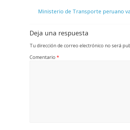
r
Ministerio de Transporte peruano v
i
a
Deja una respuesta
e
Tu dirección de correo electrónico no será pub
Comentario
*
n
C
o
l
o