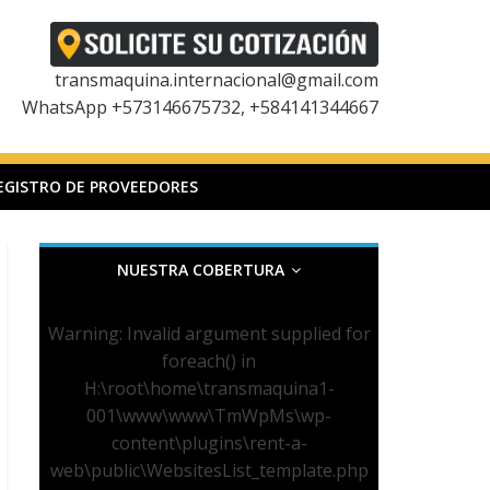
transmaquina.internacional@gmail.com
WhatsApp +573146675732, +584141344667
EGISTRO DE PROVEEDORES
NUESTRA COBERTURA
Warning
: Invalid argument supplied for
foreach() in
H:\root\home\transmaquina1-
001\www\www\TmWpMs\wp-
content\plugins\rent-a-
web\public\WebsitesList_template.php