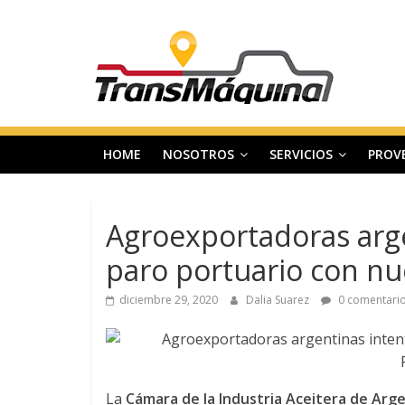
Saltar
T
al
contenido
r
a
HOME
NOSOTROS
SERVICIOS
PROV
n
s
Agroexportadoras arge
paro portuario con n
m
diciembre 29, 2020
Dalia Suarez
0 comentari
a
q
La
Cámara de la Industria Aceitera de Arge