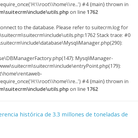
quire_once('H:\\root\\home\\re...') #4 {main} thrown in
\suitecrm\include\utils.php
on line
1762
onnect to the database. Please refer to suitecrm.log for
suitecrm\suitecrm\include\utils.php:1762 Stack trace: #0
uitecrm\include\database\MysqliManager.php(290):
ase\DBManagerFactory.php(147): MysqliManager-
ww\suitecrm\suitecrm\include\entryPoint.php(179):
ot\home\rentaweb-
quire_once('H:\\root\\home\\re...') #4 {main} thrown in
\suitecrm\include\utils.php
on line
1762
rencia histórica de 3.3 millones de toneladas de