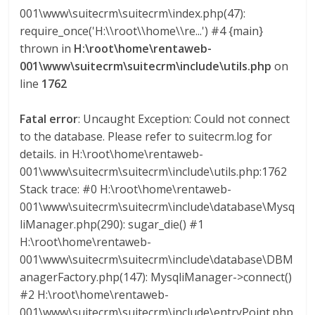
M
001\www\suitecrm\suitecrm\index.php(47):
A
require_once('H:\\root\\home\\re...') #4 {main}
Q
thrown in
H:\root\home\rentaweb-
U
001\www\suitecrm\suitecrm\include\utils.php
on
I
line
1762
N
A
Fatal error
: Uncaught Exception: Could not connect
–
to the database. Please refer to suitecrm.log for
T
details. in H:\root\home\rentaweb-
R
001\www\suitecrm\suitecrm\include\utils.php:1762
A
Stack trace: #0 H:\root\home\rentaweb-
N
001\www\suitecrm\suitecrm\include\database\Mysq
S
liManager.php(290): sugar_die() #1
P
H:\root\home\rentaweb-
O
001\www\suitecrm\suitecrm\include\database\DBM
R
anagerFactory.php(147): MysqliManager->connect()
T
#2 H:\root\home\rentaweb-
E
001\www\suitecrm\suitecrm\include\entryPoint.php
Y