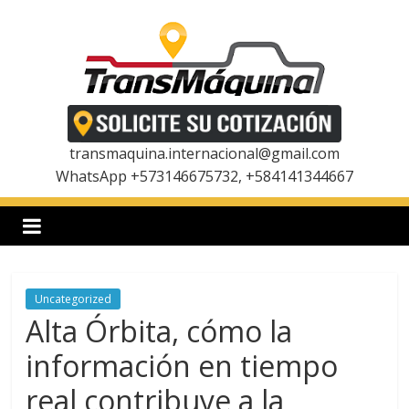
Saltar
al
contenido
T
r
transmaquina.internacional@gmail.com
WhatsApp +573146675732, +584141344667
a
n
Uncategorized
s
Alta Órbita, cómo la
m
información en tiempo
real contribuye a la