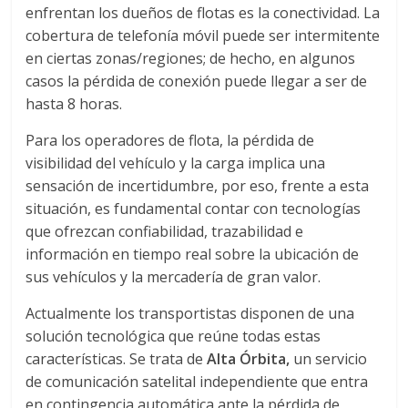
r
enfrentan los dueños de flotas es la conectividad. La
cobertura de telefonía móvil puede ser intermitente
a
en ciertas zonas/regiones; de hecho, en algunos
casos la pérdida de conexión puede llegar a ser de
n
hasta 8 horas.
s
Para los operadores de flota, la pérdida de
visibilidad del vehículo y la carga implica una
sensación de incertidumbre, por eso, frente a esta
p
situación, es fundamental contar con tecnologías
que ofrezcan confiabilidad, trazabilidad e
o
información en tiempo real sobre la ubicación de
sus vehículos y la mercadería de gran valor.
r
Actualmente los transportistas disponen de una
solución tecnológica que reúne todas estas
t
características. Se trata de
Alta Órbita,
un servicio
de comunicación satelital independiente que entra
e
en contingencia automática ante la pérdida de