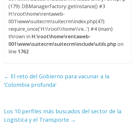
(179): DBManagerFactory::getInstance() #3
G
H:\root\home\rentaweb-
R
U
001\www\suitecrm\suitecrm\index.php(47):
A
require_once('H:\\root\\home\\re...') #4 {main}
S
thrown in
H:\root\home\rentaweb-
001\www\suitecrm\suitecrm\include\utils.php
on
line
1762
←
El reto del Gobierno para vacunar a la
‘Colombia profunda’
Los 10 perfiles más buscados del sector de la
Logística y el Transporte
→