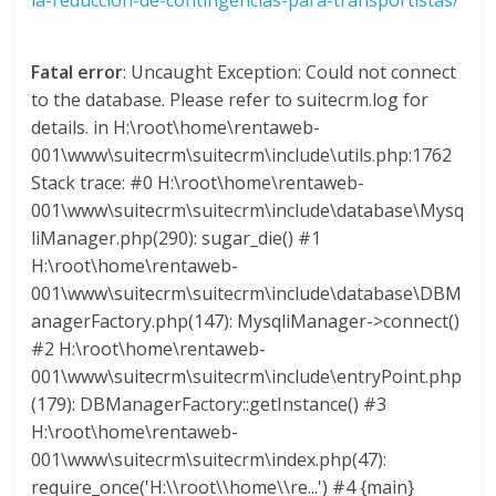
la-reduccion-de-contingencias-para-transportistas/
a
Fatal error
: Uncaught Exception: Could not connect
r
to the database. Please refer to suitecrm.log for
details. in H:\root\home\rentaweb-
i
001\www\suitecrm\suitecrm\include\utils.php:1762
Stack trace: #0 H:\root\home\rentaweb-
a
001\www\suitecrm\suitecrm\include\database\Mysq
liManager.php(290): sugar_die() #1
e
H:\root\home\rentaweb-
001\www\suitecrm\suitecrm\include\database\DBM
anagerFactory.php(147): MysqliManager->connect()
n
#2 H:\root\home\rentaweb-
001\www\suitecrm\suitecrm\include\entryPoint.php
C
(179): DBManagerFactory::getInstance() #3
H:\root\home\rentaweb-
o
001\www\suitecrm\suitecrm\index.php(47):
require_once('H:\\root\\home\\re...') #4 {main}