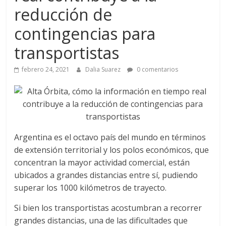
a
reducción de
q
contingencias para
transportistas
u
febrero 24, 2021
Dalia Suarez
0 comentarios
i
n
a
Argentina es el octavo país del mundo en términos
de extensión territorial y los polos económicos, que
concentran la mayor actividad comercial, están
–
ubicados a grandes distancias entre sí, pudiendo
superar los 1000 kilómetros de trayecto.
T
Si bien los transportistas acostumbran a recorrer
grandes distancias, una de las dificultades que