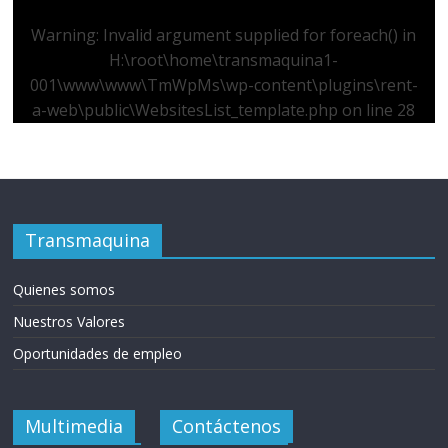
Warning
: Invalid argument supplied for foreach() in
H:\root\home\transmaquina1-
001\www\www\TmWpMs\wp-content\plugins\rent-
a-web\public\WebsitesList_template.php
on line
28
Transmaquina
Quienes somos
Nuestros Valores
Oportunidades de empleo
Multimedia
Contáctenos