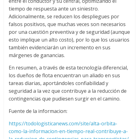
entre el conductor y su central, optimizando el
s
tiempo de respuesta ante un siniestro.
Adicionalmente, se reducen los despliegues por
falsos positivos, que muchas veces son necesarios
y
por una cuestión preventiva y de seguridad (aunque
esto implique un alto costo), por lo que los usuarios
M
también evidenciarán un incremento en sus
márgenes de ganancias.
a
En resumen, a través de esta tecnología diferencial,
los dueños de flota encuentran un aliado en sus
q
tareas diarias, aportándoles confiabilidad y
seguridad a la vez que contribuye a la reducción de
u
contingencias que pudiesen surgir en el camino.
i
Fuente de la informacion:
https://todologisticanews.com/site/alta-orbita-
n
como-la-informacion-en-tiempo-real-contribuye-a-