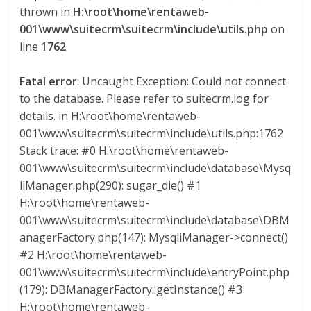
l
thrown in
H:\root\home\rentaweb-
001\www\suitecrm\suitecrm\include\utils.php
on
o
line
1762
Fatal error
: Uncaught Exception: Could not connect
m
to the database. Please refer to suitecrm.log for
details. in H:\root\home\rentaweb-
b
001\www\suitecrm\suitecrm\include\utils.php:1762
Stack trace: #0 H:\root\home\rentaweb-
i
001\www\suitecrm\suitecrm\include\database\Mysq
liManager.php(290): sugar_die() #1
a
H:\root\home\rentaweb-
001\www\suitecrm\suitecrm\include\database\DBM
anagerFactory.php(147): MysqliManager->connect()
T
R
#2 H:\root\home\rentaweb-
A
001\www\suitecrm\suitecrm\include\entryPoint.php
N
(179): DBManagerFactory::getInstance() #3
S
H:\root\home\rentaweb-