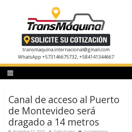
Saltar
al
contenido
T
r
transmaquina.internacional@gmail.com
WhatsApp +573146675732, +584141344667
a
n
Canal de acceso al Puerto
s
de Montevideo será
m
dragado a 14 metros
diciembre 15, 2020
Dalia Suarez
0 comentarios