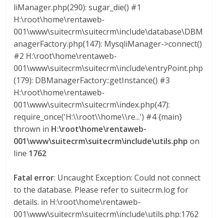
liManager.php(290): sugar_die() #1
a
H:\root\home\rentaweb-
001\www\suitecrm\suitecrm\include\database\DBM
r
anagerFactory.php(147): MysqliManager->connect()
#2 H:\root\home\rentaweb-
i
001\www\suitecrm\suitecrm\include\entryPoint.php
(179): DBManagerFactory::getInstance() #3
a
H:\root\home\rentaweb-
001\www\suitecrm\suitecrm\index.php(47):
e
require_once('H:\\root\\home\\re...') #4 {main}
thrown in
H:\root\home\rentaweb-
001\www\suitecrm\suitecrm\include\utils.php
on
n
line
1762
C
Fatal error
: Uncaught Exception: Could not connect
to the database. Please refer to suitecrm.log for
o
details. in H:\root\home\rentaweb-
001\www\suitecrm\suitecrm\include\utils.php:1762