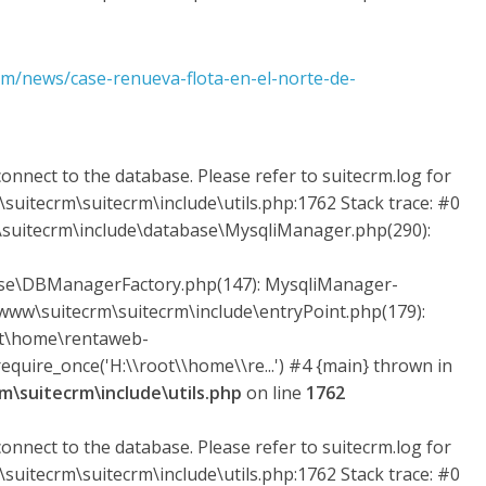
om/news/case-renueva-flota-en-el-norte-de-
onnect to the database. Please refer to suitecrm.log for
suitecrm\suitecrm\include\utils.php:1762 Stack trace: #0
uitecrm\include\database\MysqliManager.php(290):
ase\DBManagerFactory.php(147): MysqliManager-
ww\suitecrm\suitecrm\include\entryPoint.php(179):
ot\home\rentaweb-
quire_once('H:\\root\\home\\re...') #4 {main} thrown in
\suitecrm\include\utils.php
on line
1762
onnect to the database. Please refer to suitecrm.log for
suitecrm\suitecrm\include\utils.php:1762 Stack trace: #0