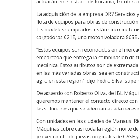
actuarán en el estado de Roraima, frontera
u
La adquisición de la empresa DR7 Servicios y
flota de equipos para obras de construcción 
i
los modelos comprados, están cinco motoniv
cargadoras 621E, una motoniveladora 865B,
n
“Estos equipos son reconocidos en el merca
a
embarcada que entrega la combinación de fu
mecánica. Estos atributos son de extremada 
en las más variadas obras, sea en construcci
–
agro en esta región”, dijo Pedro Silva, supe
T
De acuerdo con Roberto Oliva, de IBL Máquin
queremos mantener el contacto directo con 
r
las soluciones que se adecuan a cada necesid
Con unidades en las ciudades de Manaus, R
a
Máquinas cubre casi toda la región norte de B
proveimiento de piezas originales de CASE y 