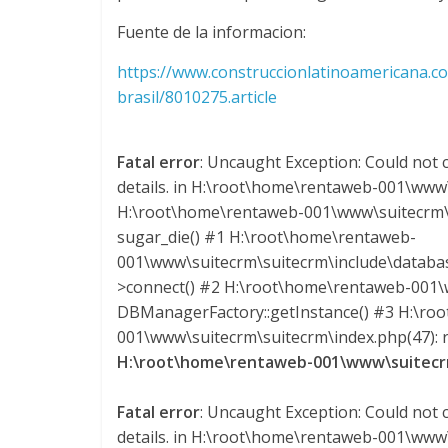
n
Fuente de la informacion:
s
https://www.construccionlatinoamericana.c
brasil/8010275.article
p
Fatal error
: Uncaught Exception: Could not c
o
details. in H:\root\home\rentaweb-001\www\
H:\root\home\rentaweb-001\www\suitecrm\s
r
sugar_die() #1 H:\root\home\rentaweb-
001\www\suitecrm\suitecrm\include\datab
t
>connect() #2 H:\root\home\rentaweb-001\w
DBManagerFactory::getInstance() #3 H:\ro
001\www\suitecrm\suitecrm\index.php(47): re
e
H:\root\home\rentaweb-001\www\suitecrm
d
Fatal error
: Uncaught Exception: Could not c
details. in H:\root\home\rentaweb-001\www\