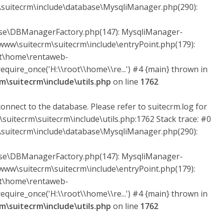
uitecrm\include\database\MysqliManager.php(290):
ase\DBManagerFactory.php(147): MysqliManager-
ww\suitecrm\suitecrm\include\entryPoint.php(179):
ot\home\rentaweb-
quire_once('H:\\root\\home\\re...') #4 {main} thrown in
\suitecrm\include\utils.php
on line
1762
onnect to the database. Please refer to suitecrm.log for
suitecrm\suitecrm\include\utils.php:1762 Stack trace: #0
uitecrm\include\database\MysqliManager.php(290):
ase\DBManagerFactory.php(147): MysqliManager-
ww\suitecrm\suitecrm\include\entryPoint.php(179):
ot\home\rentaweb-
quire_once('H:\\root\\home\\re...') #4 {main} thrown in
\suitecrm\include\utils.php
on line
1762