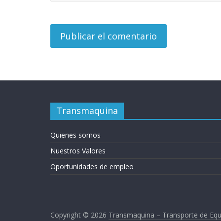
m
b
i
a
Transmaquina
T
Quienes somos
R
A
Nuestros Valores
N
Oportunidades de empleo
S
M
A
Q
Copyright © 2026
Transmaquina – Transporte de Equ