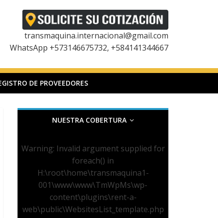
transmaquina.internacional@gmail.com
WhatsApp +573146675732, +584141344667
EGISTRO DE PROVEEDORES
NUESTRA COBERTURA
Warning
: Invalid argument supplied for
foreach() in
H:\root\home\transmaquina1-
001\www\www\TmWpMs\wp-
content\plugins\rent-a-
web\public\WebsitesList_template.php