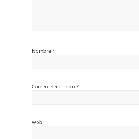
r
i
a
e
Nombre
*
n
C
Correo electrónico
*
o
l
Web
o