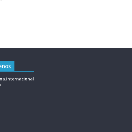
enos
na.internacional
m