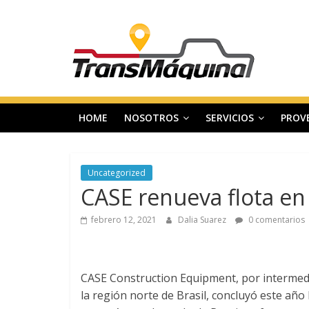
Saltar
T
al
contenido
r
a
HOME
NOSOTROS
SERVICIOS
PROV
n
s
Uncategorized
CASE renueva flota en 
m
febrero 12, 2021
Dalia Suarez
0 comentarios
a
CASE Construction Equipment, por intermedi
q
la región norte de Brasil, concluyó este añ