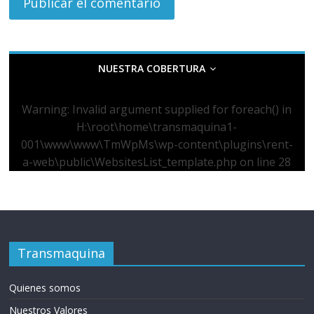
NUESTRA COBERTURA
Warning
: Invalid argument supplied for foreach() in
H:\root\home\transmaquina1-
001\www\www\TmWpMs\wp-content\plugins\rent-
a-web\public\WebsitesList_template.php
on line
28
Transmaquina
Quienes somos
Nuestros Valores