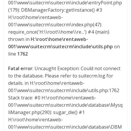
l
001\www\suitecrm\suitecrm\include\entryPoint.php
(179): DBManagerFactory::getInstance() #3
H:\root\home\rentaweb-
o
001\www\suitecrm\suitecrm\index.php(47):
require_once('H:\\root\\home\\re...') #4 {main}
m
thrown in
H:\root\home\rentaweb-
001\www\suitecrm\suitecrm\include\utils.php
on
b
line
1762
i
Fatal error
: Uncaught Exception: Could not connect
to the database. Please refer to suitecrm.log for
a
details. in H:\root\home\rentaweb-
001\www\suitecrm\suitecrm\include\utils.php:1762
Stack trace: #0 H:\root\home\rentaweb-
T
001\www\suitecrm\suitecrm\include\database\Mysq
R
liManager.php(290): sugar_die() #1
A
H:\root\home\rentaweb-
N
001\www\suitecrm\suitecrm\include\database\DBM
S