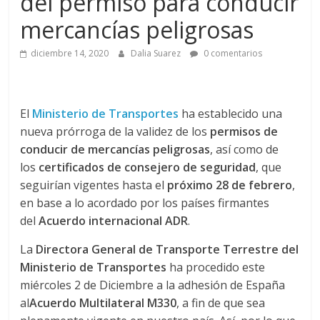
a
del permiso para conducir
mercancías peligrosas
q
diciembre 14, 2020
Dalia Suarez
0 comentarios
u
i
El
Ministerio de Transportes
ha establecido una
nueva prórroga de la validez de los
permisos de
conducir de mercancías peligrosas
, así como de
n
los
certificados de consejero de seguridad
, que
seguirían vigentes hasta el
próximo 28 de febrero
,
a
en base a lo acordado por los países firmantes
del
Acuerdo internacional ADR
.
–
La
Directora General de Transporte Terrestre del
Ministerio de Transportes
ha procedido este
T
miércoles 2 de Diciembre a la adhesión de España
al
Acuerdo Multilateral M330
, a fin de que sea