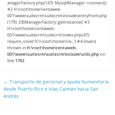
anagerFactory.php(147): MysqliManager->connect()
M
#2 H:\root\home\rentaweb-
A
001\www\suitecrm\suitecrm\include\entryPoint.php
Q
(179): DBManagerFactory::getInstance() #3
U
I
H:\root\home\rentaweb-
N
001\www\suitecrm\suitecrm\index.php(47):
A
require_once('H:\\root\\home\\re...') #4 {main}
–
thrown in
H:\root\home\rentaweb-
T
001\www\suitecrm\suitecrm\include\utils.php
on
R
line
1762
A
N
S
←
Transporte de personal y ayuda humanitaria
P
desde Puerto Rico e Islas Caimán hacia San
O
Andrés
R
T
E
Y