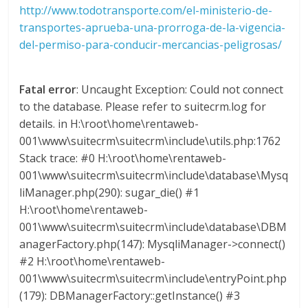
http://www.todotransporte.com/el-ministerio-de-
s
transportes-aprueba-una-prorroga-de-la-vigencia-
del-permiso-para-conducir-mercancias-peligrosas/
y
Fatal error
: Uncaught Exception: Could not connect
M
to the database. Please refer to suitecrm.log for
details. in H:\root\home\rentaweb-
a
001\www\suitecrm\suitecrm\include\utils.php:1762
Stack trace: #0 H:\root\home\rentaweb-
q
001\www\suitecrm\suitecrm\include\database\Mysq
liManager.php(290): sugar_die() #1
u
H:\root\home\rentaweb-
001\www\suitecrm\suitecrm\include\database\DBM
i
anagerFactory.php(147): MysqliManager->connect()
#2 H:\root\home\rentaweb-
001\www\suitecrm\suitecrm\include\entryPoint.php
n
(179): DBManagerFactory::getInstance() #3