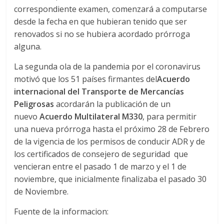
correspondiente examen, comenzará a computarse
d
desde la fecha en que hubieran tenido que ser
renovados si no se hubiera acordado prórroga
e
alguna.
La segunda ola de la pandemia por el coronavirus
E
motivó que los 51 países firmantes del
Acuerdo
internacional del Transporte de Mercancías
q
Peligrosas
acordarán la publicación de un
nuevo
Acuerdo Multilateral M330
, para permitir
u
una nueva prórroga hasta el próximo 28 de Febrero
de la vigencia de los permisos de conducir ADR y de
i
los certificados de consejero de seguridad que
vencieran entre el pasado 1 de marzo y el 1 de
noviembre, que inicialmente finalizaba el pasado 30
p
de Noviembre.
o
Fuente de la informacion: