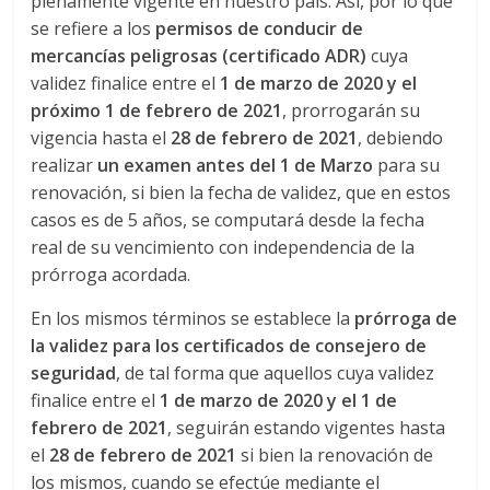
r
plenamente vigente en nuestro país. Así, por lo que
se refiere a los
permisos de conducir de
a
mercancías peligrosas (certificado ADR)
cuya
validez finalice entre el
1 de marzo de 2020 y el
n
próximo 1 de febrero de 2021
, prorrogarán su
vigencia hasta el
28 de febrero de 2021
, debiendo
s
realizar
un examen antes del 1 de Marzo
para su
renovación, si bien la fecha de validez, que en estos
casos es de 5 años, se computará desde la fecha
p
real de su vencimiento con independencia de la
prórroga acordada.
o
En los mismos términos se establece la
prórroga de
r
la validez para los certificados de consejero de
seguridad
, de tal forma que aquellos cuya validez
finalice entre el
1 de marzo de 2020 y el 1 de
t
febrero de 2021
, seguirán estando vigentes hasta
el
28 de febrero de 2021
si bien la renovación de
e
los mismos, cuando se efectúe mediante el