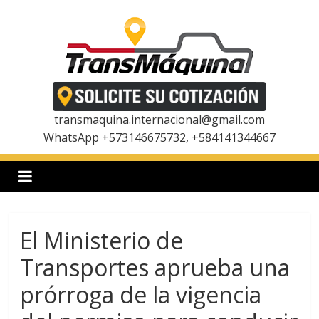
Saltar
al
contenido
T
r
transmaquina.internacional@gmail.com
WhatsApp +573146675732, +584141344667
a
n
El Ministerio de
s
Transportes aprueba una
m
prórroga de la vigencia