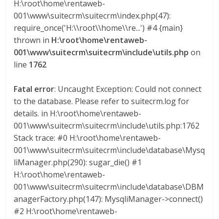
H:\root\home\rentaweb-
a
001\www\suitecrm\suitecrm\index.php(47):
require_once('H:\\root\\home\\re...') #4 {main}
r
thrown in
H:\root\home\rentaweb-
001\www\suitecrm\suitecrm\include\utils.php
on
i
line
1762
a
Fatal error
: Uncaught Exception: Could not connect
to the database. Please refer to suitecrm.log for
details. in H:\root\home\rentaweb-
e
001\www\suitecrm\suitecrm\include\utils.php:1762
Stack trace: #0 H:\root\home\rentaweb-
n
001\www\suitecrm\suitecrm\include\database\Mysq
liManager.php(290): sugar_die() #1
C
H:\root\home\rentaweb-
001\www\suitecrm\suitecrm\include\database\DBM
o
anagerFactory.php(147): MysqliManager->connect()
#2 H:\root\home\rentaweb-