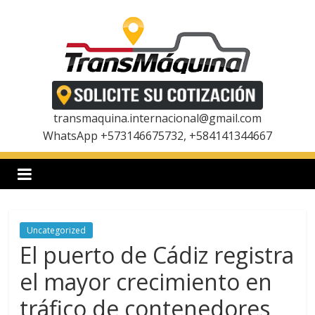
Saltar
al
contenido
T
r
transmaquina.internacional@gmail.com
WhatsApp +573146675732, +584141344667
a
n
Uncategorized
s
El puerto de Cádiz registra
m
el mayor crecimiento en
tráfico de contenedores