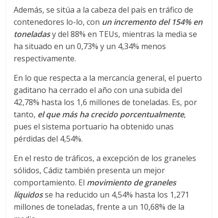
r
Además, se sitúa a la cabeza del país en tráfico de
a
contenedores lo-lo, con
un incremento del 154% en
toneladas
y del 88% en TEUs, mientras la media se
ha situado en un 0,73% y un 4,34% menos
n
respectivamente.
s
En lo que respecta a la mercancía general, el puerto
gaditano ha cerrado el año con una subida del
p
42,78% hasta los 1,6 millones de toneladas. Es, por
tanto,
el que más ha crecido porcentualmente
,
pues el sistema portuario ha obtenido unas
o
pérdidas del 4,54%.
r
En el resto de tráficos, a excepción de los graneles
sólidos, Cádiz también presenta un mejor
t
comportamiento. El
movimiento de graneles
líquidos
se ha reducido un 4,54% hasta los 1,271
millones de toneladas, frente a un 10,68% de la
e