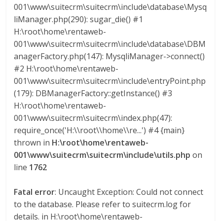
001\www\suitecrm\suitecrm\include\database\Mysq
s
liManager.php(290): sugar_die() #1
H:\root\home\rentaweb-
y
001\www\suitecrm\suitecrm\include\database\DBM
anagerFactory.php(147): MysqliManager->connect()
M
#2 H:\root\home\rentaweb-
001\www\suitecrm\suitecrm\include\entryPoint.php
(179): DBManagerFactory::getInstance() #3
a
H:\root\home\rentaweb-
001\www\suitecrm\suitecrm\index.php(47):
q
require_once('H:\\root\\home\\re...') #4 {main}
thrown in
H:\root\home\rentaweb-
u
001\www\suitecrm\suitecrm\include\utils.php
on
line
1762
i
Fatal error
: Uncaught Exception: Could not connect
n
to the database. Please refer to suitecrm.log for
details. in H:\root\home\rentaweb-