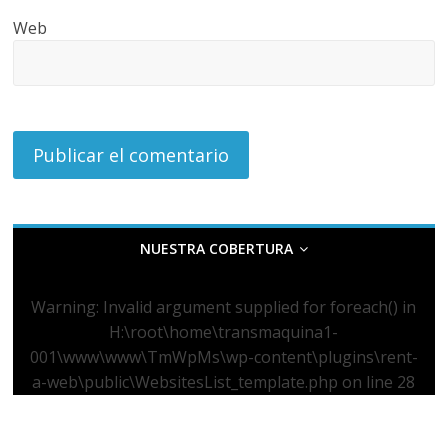
Web
NUESTRA COBERTURA
Warning
: Invalid argument supplied for foreach() in
H:\root\home\transmaquina1-
001\www\www\TmWpMs\wp-content\plugins\rent-
a-web\public\WebsitesList_template.php
on line
28