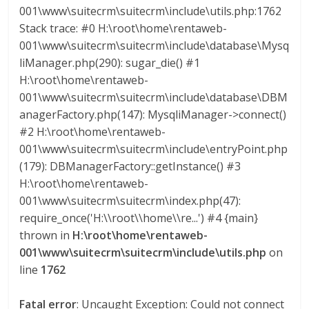
001\www\suitecrm\suitecrm\include\utils.php:1762
a
Stack trace: #0 H:\root\home\rentaweb-
001\www\suitecrm\suitecrm\include\database\Mysq
r
liManager.php(290): sugar_die() #1
H:\root\home\rentaweb-
i
001\www\suitecrm\suitecrm\include\database\DBM
anagerFactory.php(147): MysqliManager->connect()
a
#2 H:\root\home\rentaweb-
001\www\suitecrm\suitecrm\include\entryPoint.php
e
(179): DBManagerFactory::getInstance() #3
H:\root\home\rentaweb-
001\www\suitecrm\suitecrm\index.php(47):
n
require_once('H:\\root\\home\\re...') #4 {main}
thrown in
H:\root\home\rentaweb-
C
001\www\suitecrm\suitecrm\include\utils.php
on
line
1762
o
Fatal error
: Uncaught Exception: Could not connect