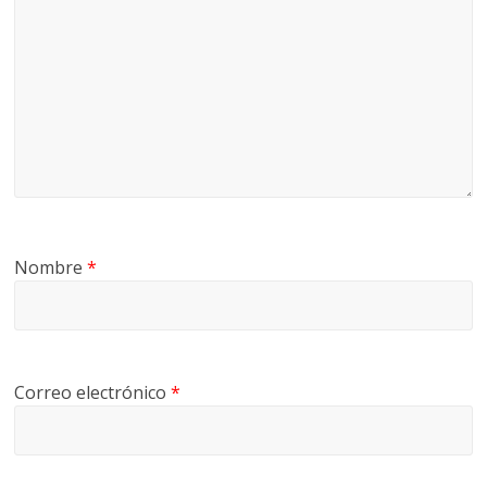
G
R
U
A
S
Nombre
*
Correo electrónico
*