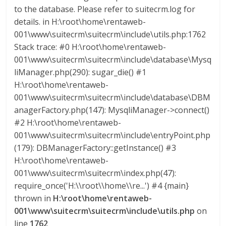
l
to the database. Please refer to suitecrm.log for
details. in H:\root\home\rentaweb-
o
001\www\suitecrm\suitecrm\include\utils.php:1762
Stack trace: #0 H:\root\home\rentaweb-
001\www\suitecrm\suitecrm\include\database\Mysq
m
liManager.php(290): sugar_die() #1
H:\root\home\rentaweb-
b
001\www\suitecrm\suitecrm\include\database\DBM
anagerFactory.php(147): MysqliManager->connect()
i
#2 H:\root\home\rentaweb-
001\www\suitecrm\suitecrm\include\entryPoint.php
a
(179): DBManagerFactory::getInstance() #3
H:\root\home\rentaweb-
001\www\suitecrm\suitecrm\index.php(47):
T
R
require_once('H:\\root\\home\\re...') #4 {main}
A
thrown in
H:\root\home\rentaweb-
N
001\www\suitecrm\suitecrm\include\utils.php
on
S
line
1762