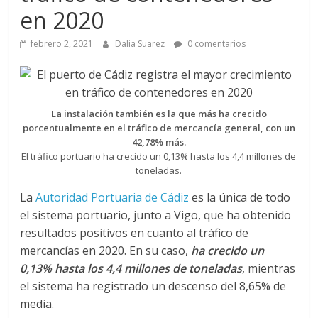
a
en 2020
q
febrero 2, 2021
Dalia Suarez
0 comentarios
u
i
La instalación también es la que más ha crecido
porcentualmente en el tráfico de mercancía general, con un
42,78% más.
n
El tráfico portuario ha crecido un 0,13% hasta los 4,4 millones de
toneladas.
a
La
Autoridad Portuaria de Cádiz
es la única de todo
el sistema portuario, junto a Vigo, que ha obtenido
–
resultados positivos en cuanto al tráfico de
mercancías en 2020. En su caso,
ha crecido un
0,13% hasta los 4,4 millones de toneladas
, mientras
T
el sistema ha registrado un descenso del 8,65% de
media.