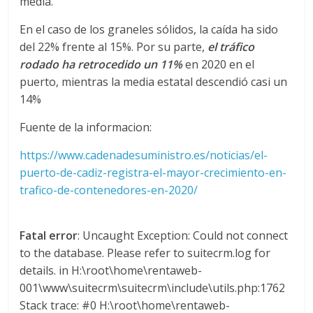
media.
d
En el caso de los graneles sólidos, la caída ha sido
del 22% frente al 15%. Por su parte,
el tráfico
e
rodado ha retrocedido un 11%
en 2020 en el
puerto, mientras la media estatal descendió casi un
14%
E
Fuente de la informacion:
q
https://www.cadenadesuministro.es/noticias/el-
puerto-de-cadiz-registra-el-mayor-crecimiento-en-
u
trafico-de-contenedores-en-2020/
i
Fatal error
: Uncaught Exception: Could not connect
to the database. Please refer to suitecrm.log for
p
details. in H:\root\home\rentaweb-
001\www\suitecrm\suitecrm\include\utils.php:1762
o
Stack trace: #0 H:\root\home\rentaweb-