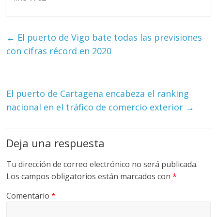
M
A
Q
←
El puerto de Vigo bate todas las previsiones
U
con cifras récord en 2020
I
N
A
–
El puerto de Cartagena encabeza el ranking
T
nacional en el tráfico de comercio exterior
→
R
A
N
Deja una respuesta
S
P
Tu dirección de correo electrónico no será publicada.
O
Los campos obligatorios están marcados con
*
R
T
Comentario
*
E
Y