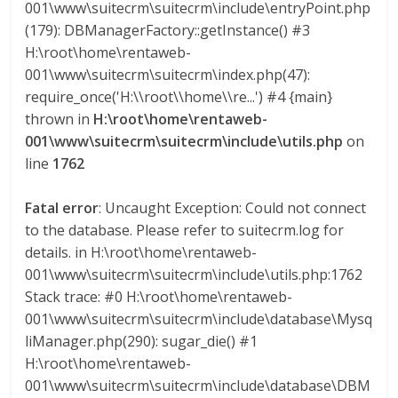
l
001\www\suitecrm\suitecrm\include\entryPoint.php
(179): DBManagerFactory::getInstance() #3
H:\root\home\rentaweb-
o
001\www\suitecrm\suitecrm\index.php(47):
require_once('H:\\root\\home\\re...') #4 {main}
m
thrown in
H:\root\home\rentaweb-
001\www\suitecrm\suitecrm\include\utils.php
on
b
line
1762
i
Fatal error
: Uncaught Exception: Could not connect
to the database. Please refer to suitecrm.log for
a
details. in H:\root\home\rentaweb-
001\www\suitecrm\suitecrm\include\utils.php:1762
Stack trace: #0 H:\root\home\rentaweb-
T
001\www\suitecrm\suitecrm\include\database\Mysq
R
liManager.php(290): sugar_die() #1
A
H:\root\home\rentaweb-
N
001\www\suitecrm\suitecrm\include\database\DBM
S