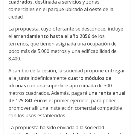
r
cuadrados
, destinada a servicios y zonas
comerciales en el parque ubicado al oeste de la
a
ciudad.
n
La propuesta, cuyo ofertante se desconoce, incluye
el
arrendamiento hasta el año 2056
de los
terrenos, que tienen asignada una ocupación de
s
poco más de 5.000 metros y una edificabilidad de
8.400.
p
A cambio de la cesión, la sociedad propone entregar
o
a la Junta indefinidamente
cuatro módulos de
oficinas
con una superficie aproximada de 300
metros cuadrados. Además, pagará
una renta anual
r
de 125.841 euros
el primer ejercicio, para poder
promover allí una instalación comercial compatible
t
con los usos establecidos.
e
La propuesta ha sido enviada a la sociedad