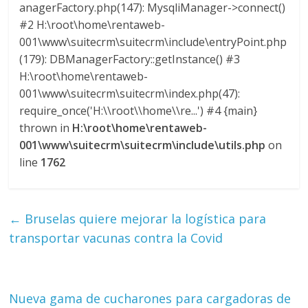
anagerFactory.php(147): MysqliManager->connect()
M
#2 H:\root\home\rentaweb-
A
001\www\suitecrm\suitecrm\include\entryPoint.php
Q
(179): DBManagerFactory::getInstance() #3
U
I
H:\root\home\rentaweb-
N
001\www\suitecrm\suitecrm\index.php(47):
A
require_once('H:\\root\\home\\re...') #4 {main}
–
thrown in
H:\root\home\rentaweb-
T
001\www\suitecrm\suitecrm\include\utils.php
on
R
line
1762
A
N
S
←
Bruselas quiere mejorar la logística para
P
transportar vacunas contra la Covid
O
R
T
E
Nueva gama de cucharones para cargadoras de
Y