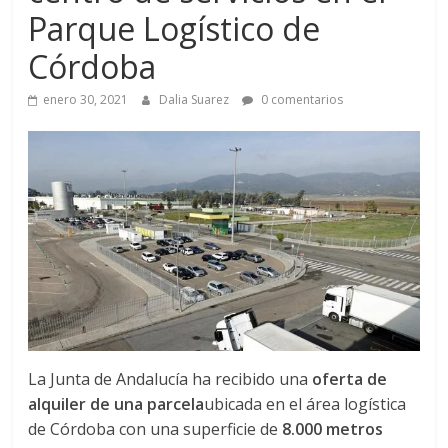
a
Parque Logístico de
q
Córdoba
enero 30, 2021
Dalia Suarez
0 comentarios
u
i
n
a
–
T
La Junta de Andalucía ha recibido una
oferta de
alquiler de una parcela
ubicada en el área logística
de Córdoba con una superficie de
8.000 metros