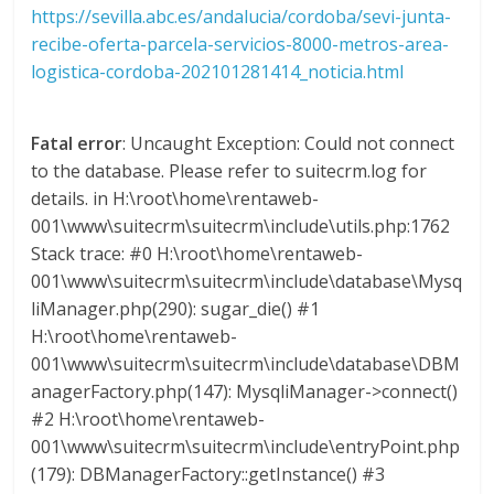
https://sevilla.abc.es/andalucia/cordoba/sevi-junta-
s
recibe-oferta-parcela-servicios-8000-metros-area-
logistica-cordoba-202101281414_noticia.html
y
Fatal error
: Uncaught Exception: Could not connect
M
to the database. Please refer to suitecrm.log for
details. in H:\root\home\rentaweb-
a
001\www\suitecrm\suitecrm\include\utils.php:1762
Stack trace: #0 H:\root\home\rentaweb-
q
001\www\suitecrm\suitecrm\include\database\Mysq
liManager.php(290): sugar_die() #1
u
H:\root\home\rentaweb-
001\www\suitecrm\suitecrm\include\database\DBM
i
anagerFactory.php(147): MysqliManager->connect()
#2 H:\root\home\rentaweb-
001\www\suitecrm\suitecrm\include\entryPoint.php
n
(179): DBManagerFactory::getInstance() #3