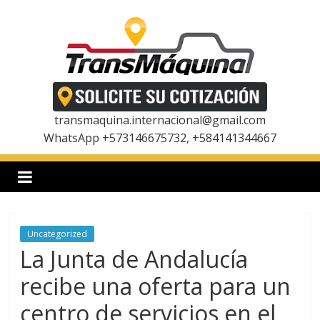
Saltar
al
contenido
T
r
transmaquina.internacional@gmail.com
WhatsApp +573146675732, +584141344667
a
n
Uncategorized
s
La Junta de Andalucía
m
recibe una oferta para un
centro de servicios en el