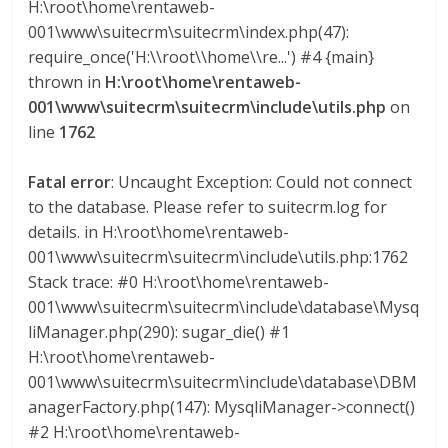
H:\root\home\rentaweb-
a
001\www\suitecrm\suitecrm\index.php(47):
require_once('H:\\root\\home\\re...') #4 {main}
r
thrown in
H:\root\home\rentaweb-
001\www\suitecrm\suitecrm\include\utils.php
on
i
line
1762
a
Fatal error
: Uncaught Exception: Could not connect
to the database. Please refer to suitecrm.log for
details. in H:\root\home\rentaweb-
e
001\www\suitecrm\suitecrm\include\utils.php:1762
Stack trace: #0 H:\root\home\rentaweb-
n
001\www\suitecrm\suitecrm\include\database\Mysq
liManager.php(290): sugar_die() #1
C
H:\root\home\rentaweb-
001\www\suitecrm\suitecrm\include\database\DBM
o
anagerFactory.php(147): MysqliManager->connect()
#2 H:\root\home\rentaweb-