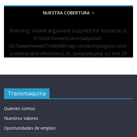
NUESTRA COBERTURA
Warning
: Invalid argument supplied for foreach() in
H:\root\home\transmaquina1-
001\www\www\TmWpMs\wp-content\plugins\rent-
a-web\public\WebsitesList_template.php
on line
28
Transmaquina
Quienes somos
Nuestros Valores
Oportunidades de empleo