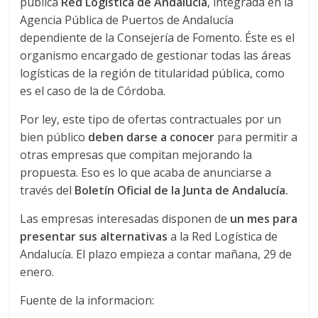
pública
Red Logística de Andalucía
, integrada en la
Agencia Pública de Puertos de Andalucía
d
dependiente de la Consejería de Fomento. Éste es el
organismo encargado de gestionar todas las áreas
e
logísticas de la región de titularidad pública, como
es el caso de la de Córdoba.
E
Por ley, este tipo de ofertas contractuales por un
bien público
deben darse a conocer
para permitir a
q
otras empresas que compitan mejorando la
propuesta. Eso es lo que acaba de anunciarse a
u
través del
Boletín Oficial de la Junta de Andalucía.
i
Las empresas interesadas disponen de
un mes para
presentar sus alternativas
a la Red Logística de
Andalucía. El plazo empieza a contar mañana, 29 de
p
enero.
o
Fuente de la informacion: