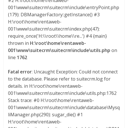
#2 H:\root\home\rentaweb-
l
001\www\suitecrm\suitecrm\include\entryPoint.php
(179): DBManagerFactory::getInstance() #3
o
H:\root\home\rentaweb-
001\www\suitecrm\suitecrm\index.php(47):
m
require_once('H:\\root\\home\\re...') #4 {main}
thrown in
H:\root\home\rentaweb-
b
001\www\suitecrm\suitecrm\include\utils.php
on
line
1762
i
Fatal error
: Uncaught Exception: Could not connect
to the database. Please refer to suitecrm.log for
a
details. in H:\root\home\rentaweb-
001\www\suitecrm\suitecrm\include\utils.php:1762
T
Stack trace: #0 H:\root\home\rentaweb-
R
001\www\suitecrm\suitecrm\include\database\Mysq
A
liManager.php(290): sugar_die() #1
N
H:\root\home\rentaweb-
S