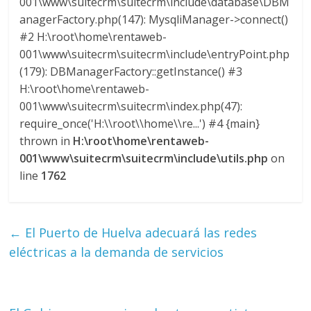
001\www\suitecrm\suitecrm\include\database\DBM
M
anagerFactory.php(147): MysqliManager->connect()
A
#2 H:\root\home\rentaweb-
Q
001\www\suitecrm\suitecrm\include\entryPoint.php
U
(179): DBManagerFactory::getInstance() #3
I
H:\root\home\rentaweb-
N
001\www\suitecrm\suitecrm\index.php(47):
A
require_once('H:\\root\\home\\re...') #4 {main}
–
thrown in
H:\root\home\rentaweb-
T
001\www\suitecrm\suitecrm\include\utils.php
on
R
line
1762
A
N
S
P
←
El Puerto de Huelva adecuará las redes
O
eléctricas a la demanda de servicios
R
T
E
Y