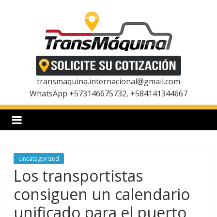
Saltar
al
contenido
T
r
transmaquina.internacional@gmail.com
WhatsApp +573146675732, +584141344667
a
n
Uncategorized
s
Los transportistas
m
consiguen un calendario
unificado para el puerto