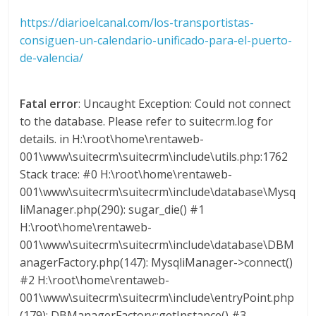
s
https://diarioelcanal.com/los-transportistas-
consiguen-un-calendario-unificado-para-el-puerto-
y
de-valencia/
M
Fatal error
: Uncaught Exception: Could not connect
to the database. Please refer to suitecrm.log for
a
details. in H:\root\home\rentaweb-
001\www\suitecrm\suitecrm\include\utils.php:1762
q
Stack trace: #0 H:\root\home\rentaweb-
001\www\suitecrm\suitecrm\include\database\Mysq
liManager.php(290): sugar_die() #1
u
H:\root\home\rentaweb-
001\www\suitecrm\suitecrm\include\database\DBM
i
anagerFactory.php(147): MysqliManager->connect()
#2 H:\root\home\rentaweb-
n
001\www\suitecrm\suitecrm\include\entryPoint.php
(179): DBManagerFactory::getInstance() #3