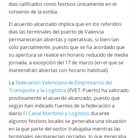
r
días calificados como festivos únicamente en el
convenio de la estiba.
a
El acuerdo alcanzado implica que en los referidos
n
días las terminales del puerto de Valencia
permanecerán abiertas y operativas, si bien tan
s
sólo parcialmente, puesto que se ha acordado que
su apertura se realice en horario reducido de media
jornada, a excepción del 17 de marzo (en el que se
p
mantendrán abiertas con horario habitual).
o
La
Federación Valenciana de Empresarios del
Transporte y la Logística
(FVET-Puerto) ha valorado
r
positivamente el acuerdo alcanzado, puesto que
según han indicado fuentes de la federación a
diario
El Canal Marítimo y Logístico
durante
t
algunos festivos locales se generaba una situación
en la que parte del sector trabajaba mientras las
e
terminales permanecían cerradas, lo que generaba