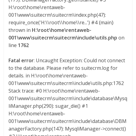
a
H:\root\home\rentaweb-
001\www\suitecrm\suitecrm\index.php(47):
r
require_once('H:\\root\\home\\re...') #4 {main}
thrown in
H:\root\home\rentaweb-
001\www\suitecrm\suitecrm\include\utils.php
on
i
line
1762
a
Fatal error
: Uncaught Exception: Could not connect
to the database. Please refer to suitecrm.log for
e
details. in H:\root\home\rentaweb-
001\www\suitecrm\suitecrm\include\utils.php:1762
n
Stack trace: #0 H:\root\home\rentaweb-
001\www\suitecrm\suitecrm\include\database\Mysq
C
liManager.php(290): sugar_die() #1
H:\root\home\rentaweb-
001\www\suitecrm\suitecrm\include\database\DBM
o
anagerFactory.php(147): MysqliManager->connect()