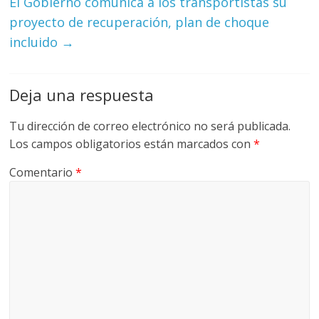
El Gobierno comunica a los transportistas su
G
proyecto de recuperación, plan de choque
R
incluido
→
U
A
S
Deja una respuesta
Tu dirección de correo electrónico no será publicada.
Los campos obligatorios están marcados con
*
Comentario
*