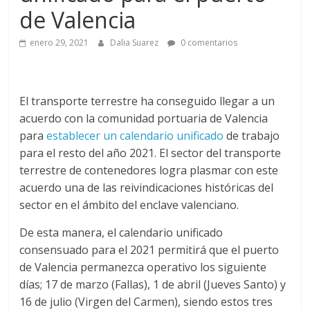
a
de Valencia
q
enero 29, 2021
Dalia Suarez
0 comentarios
u
El transporte terrestre ha conseguido llegar a un
i
acuerdo con la comunidad portuaria de Valencia
para
establecer un calendario unificado
de trabajo
n
para el resto del año 2021. El sector del transporte
terrestre de contenedores logra plasmar con este
a
acuerdo una de las reivindicaciones históricas del
sector en el ámbito del enclave valenciano.
–
De esta manera, el calendario unificado
consensuado para el 2021 permitirá que el puerto
T
de Valencia permanezca operativo los siguiente
días; 17 de marzo (Fallas), 1 de abril (Jueves Santo) y
16 de julio (Virgen del Carmen), siendo estos tres