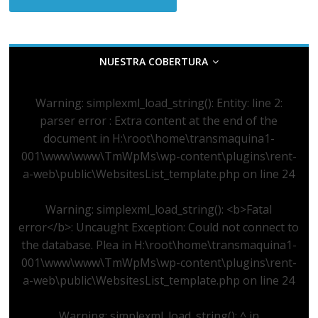
NUESTRA COBERTURA
Warning
: simplexml_load_string(): Entity: line 2:
parser error : Extra content at the end of the
document in
H:\root\home\transmaquina1-
001\www\www\TmWpMs\wp-content\plugins\rent-
a-web\public\WebsitesList_template.php
on line
24
Warning
: simplexml_load_string(): <b>Fatal
error</b>: Uncaught Exception: Could not connect to
the database. Plea in
H:\root\home\transmaquina1-
001\www\www\TmWpMs\wp-content\plugins\rent-
a-web\public\WebsitesList_template.php
on line
24
Warning
: simplexml_load_string(): ^ in