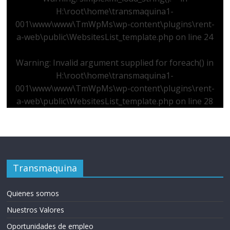
H:\root\home\transmaquina1-
001\www\www\TmWpMs\wp-content\plugins\rent-
a-web\public\WebsitesList_template.php
on line
24
Warning
: Invalid argument supplied for foreach() in
H:\root\home\transmaquina1-
001\www\www\TmWpMs\wp-content\plugins\rent-
a-web\public\WebsitesList_template.php
on line
28
Transmaquina
Quienes somos
Nuestros Valores
Oportunidades de empleo