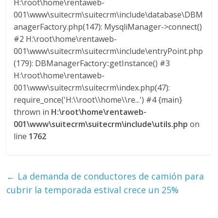
H:\root\home\rentaweb-
G
001\www\suitecrm\suitecrm\include\database\DBM
R
anagerFactory.php(147): MysqliManager->connect()
U
#2 H:\root\home\rentaweb-
A
001\www\suitecrm\suitecrm\include\entryPoint.php
S
(179): DBManagerFactory::getInstance() #3
H:\root\home\rentaweb-
001\www\suitecrm\suitecrm\index.php(47):
require_once('H:\\root\\home\\re...') #4 {main}
thrown in
H:\root\home\rentaweb-
001\www\suitecrm\suitecrm\include\utils.php
on
line
1762
←
La demanda de conductores de camión para
cubrir la temporada estival crece un 25%