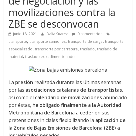
de negociación y las
a
movilizaciones contra la
q
ZBE se desconvocan
u
junio 18, 2021
Dalia Suarez
0 comentarios
,
,
,
transporte
transporte camiones
transporte de carga
transporte
i
,
,
,
especializado
transporte por carretera
traslado
traslado de
,
material
traslado extradimencionado
n
a
La
presión
realizada durante las últimas semanas
por las
asociaciones catalanas de transportistas
,
así como el
calendario de movilizaciones
anunciado
–
por éstas,
ha obligado finalmente a la Autoridad
Metropolitana de Barcelona a ceder
en sus
T
pretensiones iniciales flexibilizando la
aplicación de
la Zona de Bajas Emisiones de Barcelona (ZBE) a
los vehículos pesados.