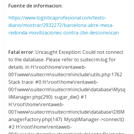
a
Fuente de informacion:
https://www.logisticaprofesional.com/texto-
r
diario/mostrar/2932272/barcelona-abre-mesa-
redonda-movilizaciones-contra-zbe-desconvocan
i
Fatal error
: Uncaught Exception: Could not connect
a
to the database. Please refer to suitecrm.log for
details. in H:\root\home\rentaweb-
e
001\www\suitecrm\suitecrm\include\utils.php:1762
Stack trace: #0 H:\root\home\rentaweb-
n
001\www\suitecrm\suitecrm\include\database\Mysq
liManager.php(290): sugar_die() #1
C
H:\root\home\rentaweb-
001\www\suitecrm\suitecrm\include\database\DBM
anagerFactory.php(147): MysqliManager->connect()
o
#2 H:\root\home\rentaweb-