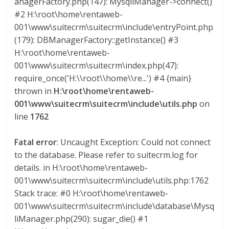
anagerFactory.php(147): MysqliManager->connect()
M
#2 H:\root\home\rentaweb-
A
001\www\suitecrm\suitecrm\include\entryPoint.php
Q
(179): DBManagerFactory::getInstance() #3
U
H:\root\home\rentaweb-
I
001\www\suitecrm\suitecrm\index.php(47):
N
require_once('H:\\root\\home\\re...') #4 {main}
A
thrown in
H:\root\home\rentaweb-
–
001\www\suitecrm\suitecrm\include\utils.php
on
T
line
1762
R
A
Fatal error
: Uncaught Exception: Could not connect
N
S
to the database. Please refer to suitecrm.log for
P
details. in H:\root\home\rentaweb-
O
001\www\suitecrm\suitecrm\include\utils.php:1762
R
Stack trace: #0 H:\root\home\rentaweb-
T
001\www\suitecrm\suitecrm\include\database\Mysq
E
liManager.php(290): sugar_die() #1
Y