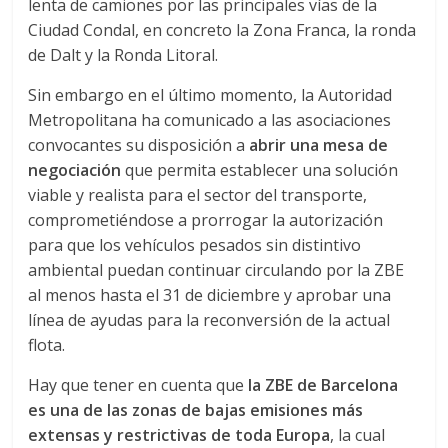
lenta de camiones por las principales vías de la
Ciudad Condal, en concreto la Zona Franca, la ronda
d
de Dalt y la Ronda Litoral.
e
Sin embargo en el último momento, la Autoridad
Metropolitana ha comunicado a las asociaciones
E
convocantes su disposición a
abrir una mesa de
negociación
que permita establecer una solución
viable y realista para el sector del transporte,
q
comprometiéndose a prorrogar la autorización
para que los vehículos pesados sin distintivo
u
ambiental puedan continuar circulando por la ZBE
al menos hasta el 31 de diciembre y aprobar una
i
línea de ayudas para la reconversión de la actual
flota.
p
Hay que tener en cuenta que
la ZBE de Barcelona
es una de las zonas de bajas emisiones más
o
extensas y restrictivas de toda Europa
, la cual