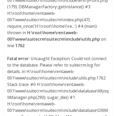
001\www\suitecrm\suitecrm\include\entryPoint.php
l
(179): DBManagerFactory::getInstance() #3
H:\root\home\rentaweb-
o
001\www\suitecrm\suitecrm\index.php(47):
require_once('H:\\root\\home\\re...') #4 {main}
m
thrown in
H:\root\home\rentaweb-
001\www\suitecrm\suitecrm\include\utils.php
on
b
line
1762
Fatal error
: Uncaught Exception: Could not connect
i
to the database. Please refer to suitecrm.log for
details. in H:\root\home\rentaweb-
a
001\www\suitecrm\suitecrm\include\utils.php:1762
Stack trace: #0 H:\root\home\rentaweb-
T
001\www\suitecrm\suitecrm\include\database\Mysq
R
liManager.php(290): sugar_die() #1
A
H:\root\home\rentaweb-
N
001\www\suitecrm\suitecrm\include\database\DBM
S