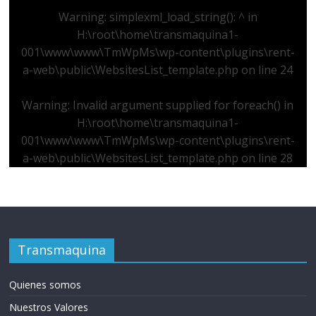
Warning
: simplexml_load_string(): ^ in
H:\root\home\transmaquina1-
001\www\www\TmWpMs\wp-content\plugins\rent-
a-web\public\WebsitesList_template.php
on line
24
Warning
: Invalid argument supplied for foreach() in
H:\root\home\transmaquina1-
001\www\www\TmWpMs\wp-content\plugins\rent-
a-web\public\WebsitesList_template.php
on line
28
Transmaquina
Quienes somos
Nuestros Valores