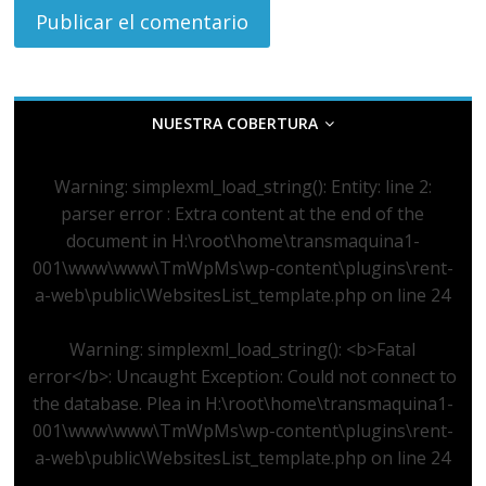
NUESTRA COBERTURA
Warning
: simplexml_load_string(): Entity: line 2:
parser error : Extra content at the end of the
document in
H:\root\home\transmaquina1-
001\www\www\TmWpMs\wp-content\plugins\rent-
a-web\public\WebsitesList_template.php
on line
24
Warning
: simplexml_load_string(): <b>Fatal
error</b>: Uncaught Exception: Could not connect to
the database. Plea in
H:\root\home\transmaquina1-
001\www\www\TmWpMs\wp-content\plugins\rent-
a-web\public\WebsitesList_template.php
on line
24