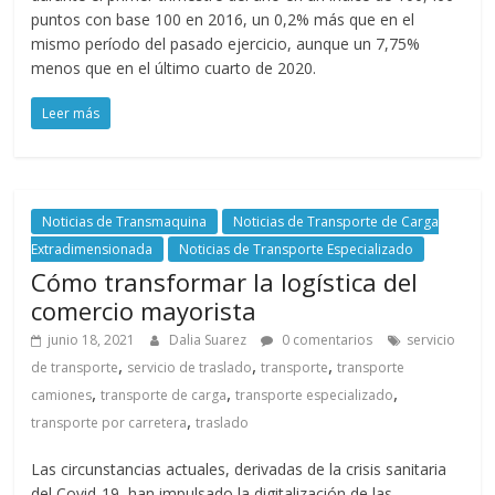
puntos con base 100 en 2016, un 0,2% más que en el
s
mismo período del pasado ejercicio, aunque un 7,75%
menos que en el último cuarto de 2020.
y
Leer más
M
a
Noticias de Transmaquina
Noticias de Transporte de Carga
Extradimensionada
Noticias de Transporte Especializado
q
Cómo transformar la logística del
comercio mayorista
u
junio 18, 2021
Dalia Suarez
0 comentarios
servicio
,
,
,
de transporte
servicio de traslado
transporte
transporte
i
,
,
,
camiones
transporte de carga
transporte especializado
,
transporte por carretera
traslado
n
Las circunstancias actuales, derivadas de la crisis sanitaria
del Covid-19, han impulsado la digitalización de las