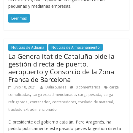
a
pequeñas y medianas empresas.
Leer más
r
i
Noticias de Aduana
Noticias de Almacenamiento
a
La Generalitat de Cataluña pide la
gestión directa de puerto,
e
aeropuerto y Consorcio de la Zona
Franca de Barcelona
n
junio 18, 2021
Dalia Suarez
0 comentarios
carga
,
,
,
complicadas
carga extradimencionada
carga pesada
carga
,
,
,
,
C
refrigerada
contenedor
contenedores
traslado de material
traslado extradimencionado
o
El presidente del gobierno catalán, Pere Aragonés, ha
pedido públicamente este pasado jueves la gestión directa