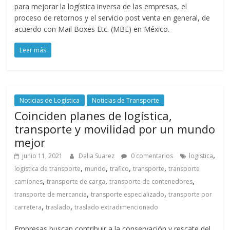
para mejorar la logística inversa de las empresas, el
proceso de retornos y el servicio post venta en general, de
acuerdo con Mail Boxes Etc. (MBE) en México.
Leer más
Noticias de Logística
Noticias de Transporte
Coinciden planes de logística,
transporte y movilidad por un mundo
mejor
,
junio 11, 2021
Dalia Suarez
0 comentarios
logistica
,
,
,
,
logistica de transporte
mundo
trafico
transporte
transporte
,
,
,
camiones
transporte de carga
transporte de contenedores
,
,
transporte de mercancia
transporte especializado
transporte por
,
,
carretera
traslado
traslado extradimencionado
Empresas buscan contribuir a la conservación y rescate del