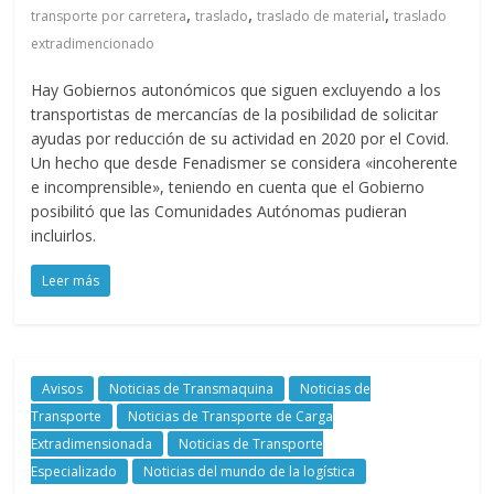
,
,
,
transporte por carretera
traslado
traslado de material
traslado
extradimencionado
Hay Gobiernos autonómicos que siguen excluyendo a los
transportistas de mercancías de la posibilidad de solicitar
ayudas por reducción de su actividad en 2020 por el Covid.
Un hecho que desde Fenadismer se considera «incoherente
e incomprensible», teniendo en cuenta que el Gobierno
posibilitó que las Comunidades Autónomas pudieran
incluirlos.
Leer más
Avisos
Noticias de Transmaquina
Noticias de
Transporte
Noticias de Transporte de Carga
Extradimensionada
Noticias de Transporte
Especializado
Noticias del mundo de la logística