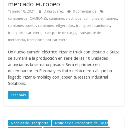
mercado europeo
junio 18, 2021
Dalia Suarez
0 comentarios
,
,
,
,
camioneros
CAMIONES
camiones electricos
camiones emisiones
,
,
,
camiones puerto
camiones refigerados
transporte camiones
,
,
transporte carretera
transporte de carga
transporte de
,
mercancia
transporte por carretera
Un nuevo camión eléctrico Irizar ie truck con destino a Suiza
se sumará a la producción en serie de las 10 unidades
anunciadas la semana pasada. Será el primero en
desembarcar en Europa y es fruto del acuerdo al que ha
llegado Irizar e-mobility con Jebsen & Jessen Industrial
Solutions.
Leer más
Noticias de Transporte
Noticias de Transporte de Carga