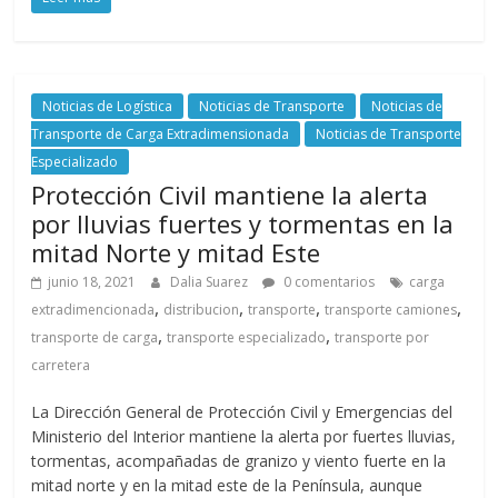
r
a
n
Noticias de Logística
Noticias de Transporte
Noticias de
Transporte de Carga Extradimensionada
Noticias de Transporte
Especializado
s
Protección Civil mantiene la alerta
por lluvias fuertes y tormentas en la
p
mitad Norte y mitad Este
junio 18, 2021
Dalia Suarez
0 comentarios
carga
o
,
,
,
,
extradimencionada
distribucion
transporte
transporte camiones
,
,
transporte de carga
transporte especializado
transporte por
r
carretera
t
La Dirección General de Protección Civil y Emergencias del
Ministerio del Interior mantiene la alerta por fuertes lluvias,
tormentas, acompañadas de granizo y viento fuerte en la
e
mitad norte y en la mitad este de la Península, aunque