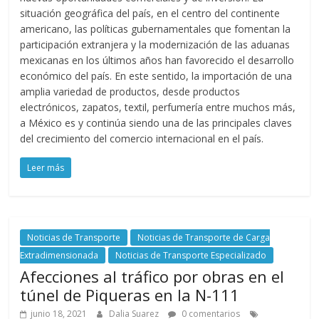
situación geográfica del país, en el centro del continente
G
americano, las políticas gubernamentales que fomentan la
R
participación extranjera y la modernización de las aduanas
U
mexicanas en los últimos años han favorecido el desarrollo
A
económico del país. En este sentido, la importación de una
S
amplia variedad de productos, desde productos
electrónicos, zapatos, textil, perfumería entre muchos más,
a México es y continúa siendo una de las principales claves
del crecimiento del comercio internacional en el país.
Leer más
Noticias de Transporte
Noticias de Transporte de Carga
Extradimensionada
Noticias de Transporte Especializado
Afecciones al tráfico por obras en el
túnel de Piqueras en la N-111
junio 18, 2021
Dalia Suarez
0 comentarios