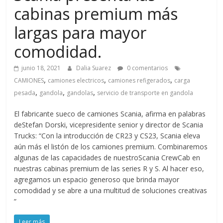
a
cabinas premium más
q
largas para mayor
comodidad.
u
junio 18, 2021
Dalia Suarez
0 comentarios
i
,
,
,
CAMIONES
camiones electricos
camiones refigerados
carga
,
,
,
pesada
gandola
gandolas
servicio de transporte en gandola
n
El fabricante sueco de camiones Scania, afirma en palabras
deStefan Dorski, vicepresidente senior y director de Scania
a
Trucks: “Con la introducción de CR23 y CS23, Scania eleva
aún más el listón de los camiones premium. Combinaremos
algunas de las capacidades de nuestroScania CrewCab en
–
nuestras cabinas premium de las series R y S. Al hacer eso,
agregamos un espacio generoso que brinda mayor
T
comodidad y se abre a una multitud de soluciones creativas
”
Leer más