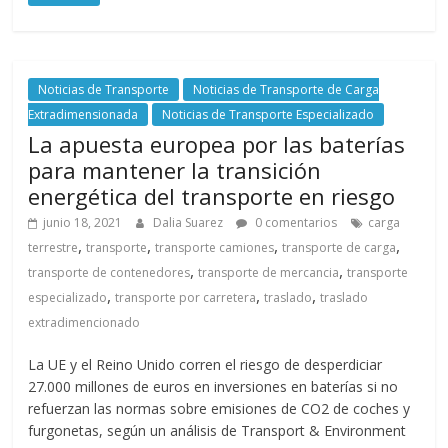
Noticias de Transporte
Noticias de Transporte de Carga
Extradimensionada
Noticias de Transporte Especializado
La apuesta europea por las baterías
para mantener la transición
energética del transporte en riesgo
junio 18, 2021
Dalia Suarez
0 comentarios
carga
,
,
,
,
terrestre
transporte
transporte camiones
transporte de carga
,
,
transporte de contenedores
transporte de mercancia
transporte
,
,
,
especializado
transporte por carretera
traslado
traslado
extradimencionado
La UE y el Reino Unido corren el riesgo de desperdiciar
27.000 millones de euros en inversiones en baterías si no
refuerzan las normas sobre emisiones de CO2 de coches y
furgonetas, según un análisis de Transport & Environment