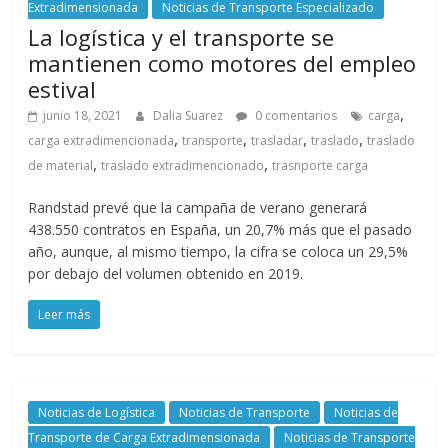
Extradimensionada
Noticias de Transporte Especializado
La logística y el transporte se
mantienen como motores del empleo
estival
,
junio 18, 2021
Dalia Suarez
0 comentarios
carga
,
,
,
,
carga extradimencionada
transporte
trasladar
traslado
traslado
,
,
de material
traslado extradimencionado
trasnporte carga
Randstad prevé que la campaña de verano generará
438.550 contratos en España, un 20,7% más que el pasado
año, aunque, al mismo tiempo, la cifra se coloca un 29,5%
por debajo del volumen obtenido en 2019.
Leer más
Noticias de Logística
Noticias de Transporte
Noticias de
Transporte de Carga Extradimensionada
Noticias de Transporte