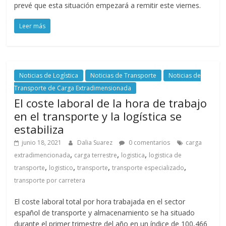
prevé que esta situación empezará a remitir este viernes.
d
Leer más
e
E
Noticias de Logística
Noticias de Transporte
Noticias de
Transporte de Carga Extradimensionada
q
El coste laboral de la hora de trabajo
en el transporte y la logística se
u
estabiliza
junio 18, 2021
Dalia Suarez
0 comentarios
carga
,
,
,
i
extradimencionada
carga terrestre
logistica
logistica de
,
,
,
,
transporte
logistico
transporte
transporte especializado
transporte por carretera
p
El coste laboral total por hora trabajada en el sector
o
español de transporte y almacenamiento se ha situado
durante el primer trimestre del año en un índice de 100,466