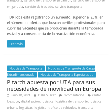
,
,
transporte
servicio de transporte en camion
servicio de transporte
,
,
en gandola
servicio de traslado
servicio transporte
TDR Jobs está registrando un aumento, superior al 25%, en
el número de ofertas que buscan perfiles profesionales para
cubrir las vacantes que se producirán durante la temporada
estival y a consecuencia de la reactivación económica.
Leer más
Noticias de Transporte
Noticias de Transporte de Carga
Extradimensionada
Noticias de Transporte Especializado
Pitarch apuesta por UTA para sus
necesidades de movilidad en Europa
junio 18, 2021
Dalia Suarez
0 comentarios
centro
,
,
,
,
logistico
digitalizacion
logistica
logistica de transporte
logistica
,
,
,
,
urbana
logisticas
logistico
trafico de vehiculos
transporte