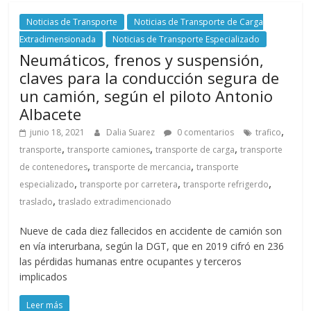
Noticias de Transporte
Noticias de Transporte de Carga
Extradimensionada
Noticias de Transporte Especializado
Neumáticos, frenos y suspensión,
claves para la conducción segura de
un camión, según el piloto Antonio
Albacete
,
junio 18, 2021
Dalia Suarez
0 comentarios
trafico
,
,
,
transporte
transporte camiones
transporte de carga
transporte
,
,
de contenedores
transporte de mercancia
transporte
,
,
,
especializado
transporte por carretera
transporte refrigerdo
,
traslado
traslado extradimencionado
Nueve de cada diez fallecidos en accidente de camión son
en vía interurbana, según la DGT, que en 2019 cifró en 236
las pérdidas humanas entre ocupantes y terceros
implicados
Leer más