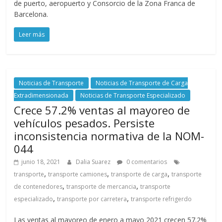
l
de puerto, aeropuerto y Consorcio de la Zona Franca de
Barcelona.
o
Leer más
m
Noticias de Transporte
Noticias de Transporte de Carga
b
Extradimensionada
Noticias de Transporte Especializado
Crece 57.2% ventas al mayoreo de
i
vehículos pesados. Persiste
inconsistencia normativa de la NOM-
a
044
junio 18, 2021
Dalia Suarez
0 comentarios
T
,
,
,
transporte
transporte camiones
transporte de carga
transporte
R
,
,
de contenedores
transporte de mercancia
transporte
A
,
,
especializado
transporte por carretera
transporte refrigerdo
N
S
Las ventas al mayoreo de enero a mayo 2021 crecen 57.2%