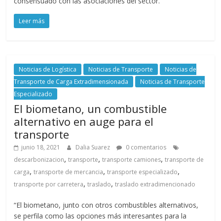
consensuado con las asociaciones del sector.
Leer más
Noticias de Logística
Noticias de Transporte
Noticias de
Transporte de Carga Extradimensionada
Noticias de Transporte
Especializado
El biometano, un combustible
alternativo en auge para el
transporte
junio 18, 2021
Dalia Suarez
0 comentarios
,
,
,
descarbonizacion
transporte
transporte camiones
transporte de
,
,
,
carga
transporte de mercancia
transporte especializado
,
,
transporte por carretera
traslado
traslado extradimencionado
“El biometano, junto con otros combustibles alternativos,
se perfila como las opciones más interesantes para la