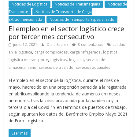
Noticias de Logística
Noticias de Transmaquina
Noticias de
Transporte
Noticias de Transporte de Carga
Extradimensionada
Noticias de Transporte Especializado
El empleo en el sector logístico crece
por tercer mes consecutivo
junio 12, 2021
Dalia Suarez
0 comentarios
calidad
,
,
,
,
en la logistica
carga complicadas
carga refrigerada
logistica
,
,
,
logistica de transporte
logisticas
logistico
servicio de
,
,
almacenamieno
servicio de traslado
servicios aduanales
El empleo en el sector de la logística, durante el mes de
mayo, hacrecido en una proporción parecida a la registrada
en abrilconsolidando la tendencia de aumento en meses
anteriores, tras la crisis provocada por la pandemia y la
tercera ola del Covid-19 en términos de puestos de trabajo,
según apuntan los datos del Barómetro Empleo Mayo 2021
de Foro Logística.
Leer más