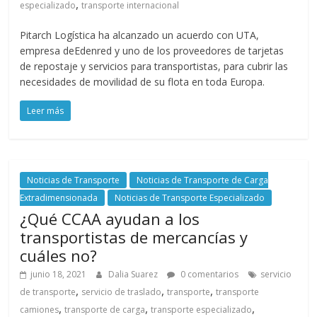
,
especializado
transporte internacional
Pitarch Logística ha alcanzado un acuerdo con UTA,
empresa deEdenred y uno de los proveedores de tarjetas
de repostaje y servicios para transportistas, para cubrir las
necesidades de movilidad de su flota en toda Europa.
Leer más
Noticias de Transporte
Noticias de Transporte de Carga
Extradimensionada
Noticias de Transporte Especializado
¿Qué CCAA ayudan a los
transportistas de mercancías y
cuáles no?
junio 18, 2021
Dalia Suarez
0 comentarios
servicio
,
,
,
de transporte
servicio de traslado
transporte
transporte
,
,
,
camiones
transporte de carga
transporte especializado