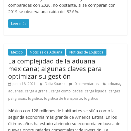
M
comparadas con 2020, no obstante, si se comparan con
A
2019 se observa una caída del 32.6%.
Q
Leer más
U
I
N
A
México
Noticias de Aduana
Noticias de Logística
–
La complejidad de la aduana
T
mexicana; algunas claves para
R
A
optimizar su gestión
N
,
junio 18, 2021
Dalia Suarez
0 comentarios
aduana
S
,
,
,
,
aduanas
carga a granel
carga complicadas
carga liquida
cargas
P
,
,
,
peligrosas
logistica
logistica de transporte
logistico
O
R
México con 128 millones de habitantes se sitúa como la
T
segunda economía más grande de América Latina. En los
E
últimos años ha estado abriendo su economía en busca de
nuevas oportunidades comerciales y de inversión. La
Y