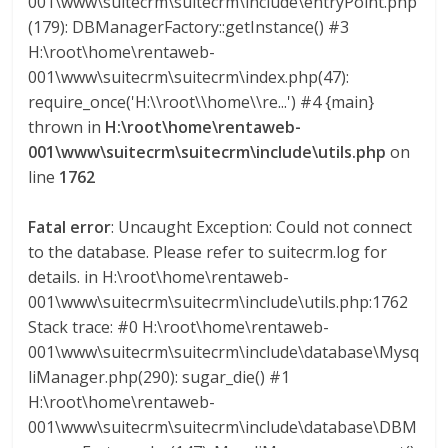
001\www\suitecrm\suitecrm\include\entryPoint.php
(179): DBManagerFactory::getInstance() #3
H:\root\home\rentaweb-
001\www\suitecrm\suitecrm\index.php(47):
require_once('H:\\root\\home\\re...') #4 {main}
thrown in
H:\root\home\rentaweb-
001\www\suitecrm\suitecrm\include\utils.php
on
line
1762
Fatal error
: Uncaught Exception: Could not connect
to the database. Please refer to suitecrm.log for
details. in H:\root\home\rentaweb-
001\www\suitecrm\suitecrm\include\utils.php:1762
Stack trace: #0 H:\root\home\rentaweb-
001\www\suitecrm\suitecrm\include\database\Mysq
liManager.php(290): sugar_die() #1
H:\root\home\rentaweb-
001\www\suitecrm\suitecrm\include\database\DBM