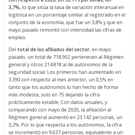
s
3,7%,
lo que sitúa la tasa de variación interanual en
logística en un porcentaje similar al registrado en el
conjunto de la economía, que fue un 3,8% y que en
y
mayo pasado remontó con intensidad las cifras de
empleo.
M
Del
total de los afiliados del sector
, en mayo
a
pasado, un total de 718.902 pertenecen al Régimen
general y otros 214.818 al de autónomos de la
seguridad social. Los primeros han aumentado en
q
3.390 con respecto al mes anterior, un 0,5% en
tanto que los autónomos lo han hecho de forma
u
más modesta, solo en 75 dejando la cifra
prácticamente estable. Con datos anuales, y
i
comparando con mayo de 2020, la afiliación al
Régimen general aumentó en 23.142 personas, un
n
3,2%. Por lo que respecta a los autónomos, la cifra
se incrementó en 9.637 personas, equivalente a un