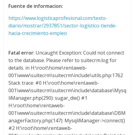
Fuente de informacion:
G
R
https://www.logisticaprofesional.com/texto-
U
diario/mostrar/2937851/sector-logistico-tiende-
A
hacia-crecimiento-empleo
S
Fatal error
: Uncaught Exception: Could not connect
to the database. Please refer to suitecrm.log for
details. in H:\root\home\rentaweb-
001\www\suitecrm\suitecrm\include\utils.php:1762
Stack trace: #0 H:\root\home\rentaweb-
001\www\suitecrm\suitecrm\include\database\Mysq
liManager.php(290): sugar_die() #1
H:\root\home\rentaweb-
001\www\suitecrm\suitecrm\include\database\DBM
anagerFactory.php(147): MysqliManager->connect()
#2 H:\root\home\rentaweb-