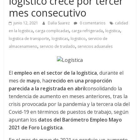
logístico crece por tercer
a
mes consecutivo
q
junio 12, 2021
Dalia Suarez
0 comentarios
calidad
,
,
,
,
en la logistica
carga complicadas
carga refrigerada
logistica
u
,
,
,
logistica de transporte
logisticas
logistico
servicio de
,
,
almacenamieno
servicio de traslado
servicios aduanales
i
n
El
empleo en el sector de la logística
, durante el
mes de
mayo
, ha
crecido en una proporción
a
parecida a la registrada en abril
consolidando la
tendencia de aumento en meses anteriores, tras la
–
crisis provocada por la pandemia y la tercera ola del
Covid-19 en términos de puestos de trabajo, según
T
apuntan los
datos del Barómetro Empleo Mayo
2021 de Foro Logística
.