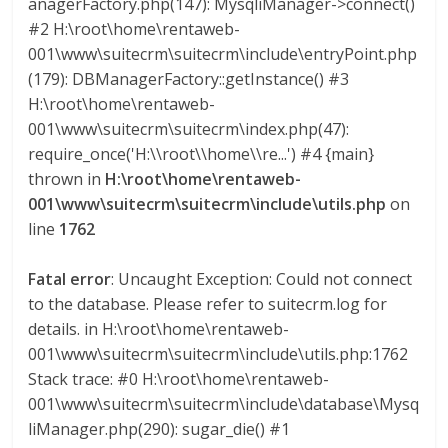
anagerFactory.php(147): MysqliManager->connect()
#2 H:\root\home\rentaweb-
001\www\suitecrm\suitecrm\include\entryPoint.php
(179): DBManagerFactory::getInstance() #3
H:\root\home\rentaweb-
001\www\suitecrm\suitecrm\index.php(47):
require_once('H:\\root\\home\\re...') #4 {main}
thrown in
H:\root\home\rentaweb-
001\www\suitecrm\suitecrm\include\utils.php
on
line
1762
Fatal error
: Uncaught Exception: Could not connect
to the database. Please refer to suitecrm.log for
details. in H:\root\home\rentaweb-
001\www\suitecrm\suitecrm\include\utils.php:1762
Stack trace: #0 H:\root\home\rentaweb-
001\www\suitecrm\suitecrm\include\database\Mysq
liManager.php(290): sugar_die() #1