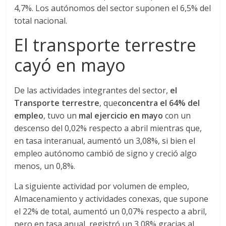
a
4,7%. Los autónomos del sector suponen el 6,5% del
total nacional.
r
El transporte terrestre
cayó en mayo
i
De las actividades integrantes del sector,
el
a
Transporte terrestre
, que
concentra el 64% del
empleo
, tuvo un
mal ejercicio en mayo
con un
e
descenso del 0,02% respecto a abril mientras que,
en tasa interanual, aumentó un 3,08%, si bien el
n
empleo autónomo cambió de signo y creció algo
menos, un 0,8%.
C
La siguiente actividad por volumen de empleo,
Almacenamiento y actividades conexas, que supone
o
el 22% de total, aumentó un 0,07% respecto a abril,
pero en tasa anual, registró un 3,08% gracias al