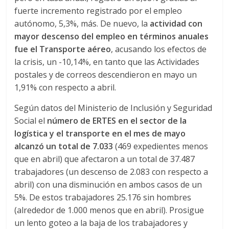
l
fuerte incremento registrado por el empleo
autónomo, 5,3%, más. De nuevo, la
actividad con
o
mayor descenso del empleo en términos anuales
fue el Transporte aéreo
, acusando los efectos de
m
la crisis, un -10,14%, en tanto que las Actividades
postales y de correos descendieron en mayo un
1,91% con respecto a abril.
b
Según datos del Ministerio de Inclusión y Seguridad
i
Social el
número de ERTES en el sector de la
logística y el transporte en el mes de mayo
a
alcanzó un total de 7.033
(469 expedientes menos
que en abril) que afectaron a un total de 37.487
trabajadores (un descenso de 2.083 con respecto a
T
abril) con una disminución en ambos casos de un
R
5%. De estos trabajadores 25.176 sin hombres
A
(alrededor de 1.000 menos que en abril). Prosigue
N
un lento goteo a la baja de los trabajadores y
S