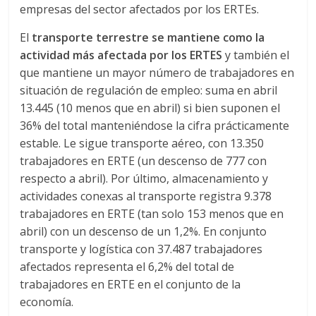
empresas del sector afectados por los ERTEs.
M
A
El
transporte terrestre se mantiene como la
Q
actividad más afectada por los ERTES
y también el
U
que mantiene un mayor número de trabajadores en
I
situación de regulación de empleo: suma en abril
N
13.445 (10 menos que en abril) si bien suponen el
A
36% del total manteniéndose la cifra prácticamente
–
estable. Le sigue transporte aéreo, con 13.350
T
trabajadores en ERTE (un descenso de 777 con
R
respecto a abril). Por último, almacenamiento y
A
actividades conexas al transporte registra 9.378
N
S
trabajadores en ERTE (tan solo 153 menos que en
P
abril) con un descenso de un 1,2%. En conjunto
O
transporte y logística con 37.487 trabajadores
R
afectados representa el 6,2% del total de
T
trabajadores en ERTE en el conjunto de la
E
economía.
Y