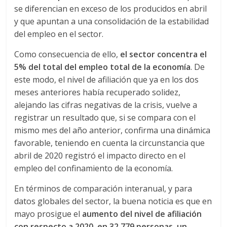
se diferencian en exceso de los producidos en abril
d
y que apuntan a una consolidación de la estabilidad
del empleo en el sector.
e
Como consecuencia de ello,
el sector concentra el
5% del total del empleo total de la economía
. De
E
este modo, el nivel de afiliación que ya en los dos
meses anteriores había recuperado solidez,
q
alejando las cifras negativas de la crisis, vuelve a
registrar un resultado que, si se compara con el
u
mismo mes del año anterior, confirma una dinámica
favorable, teniendo en cuenta la circunstancia que
i
abril de 2020 registró el impacto directo en el
empleo del confinamiento de la economía.
p
En términos de comparación interanual, y para
datos globales del sector, la buena noticia es que en
o
mayo prosigue el
aumento del nivel de afiliación
con respecto a 2020, en 32.779 personas, un