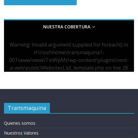
NUESTRA COBERTURA
Warning
: Invalid argument supplied for foreach() in
H:\root\home\transmaquina1-
001\www\www\TmWpMs\wp-content\plugins\rent-
a-web\public\WebsitesList_template.php
on line
28
Transmaquina
Quienes somos
Nuestros Valores