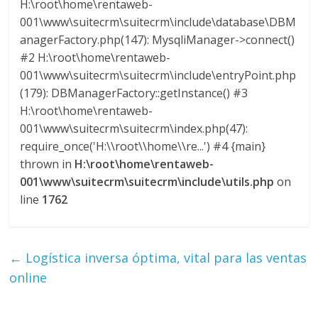
H:\root\home\rentaweb-
001\www\suitecrm\suitecrm\include\database\DBM
anagerFactory.php(147): MysqliManager->connect()
#2 H:\root\home\rentaweb-
001\www\suitecrm\suitecrm\include\entryPoint.php
(179): DBManagerFactory::getInstance() #3
H:\root\home\rentaweb-
001\www\suitecrm\suitecrm\index.php(47):
require_once('H:\\root\\home\\re...') #4 {main}
thrown in
H:\root\home\rentaweb-
001\www\suitecrm\suitecrm\include\utils.php
on
line
1762
←
Logística inversa óptima, vital para las ventas
online