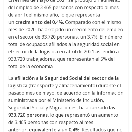
r
En el mes de mayo de 2021 se produjo un aumento
del empleo de 3.465 personas con respecto al mes
a
de abril del mismo año, lo que representa
un
crecimiento del 0,4%
. Comparado con el mismo
n
mes de 2020, ha arrojado un crecimiento del empleo
en el sector de 33.720 personas, un 3,7%. El número
s
total de ocupados afiliados a la seguridad social en
el sector de la logística en abril de 2021 ascendió a
933.720 trabajadores, que representan el 5% del
p
total de la economía.
o
La
afiliación a la Seguridad Social del sector de la
logística
(transporte y almacenamiento) durante el
r
pasado mes de mayo, de acuerdo con la información
suministrada por el Ministerio de Inclusión,
Seguridad Social y Migraciones, ha alcanzado
las
t
933.720 personas
, lo que representó un aumento
de 3.465 personas con respecto al mes
e
anterior,
equivalente a un 0,4%
. Resultados que no