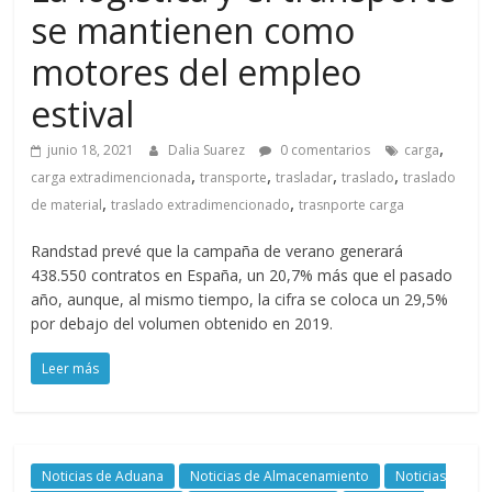
a
se mantienen como
q
motores del empleo
estival
u
,
junio 18, 2021
Dalia Suarez
0 comentarios
carga
i
,
,
,
,
carga extradimencionada
transporte
trasladar
traslado
traslado
,
,
de material
traslado extradimencionado
trasnporte carga
n
Randstad prevé que la campaña de verano generará
438.550 contratos en España, un 20,7% más que el pasado
a
año, aunque, al mismo tiempo, la cifra se coloca un 29,5%
por debajo del volumen obtenido en 2019.
–
Leer más
T
Noticias de Aduana
Noticias de Almacenamiento
Noticias