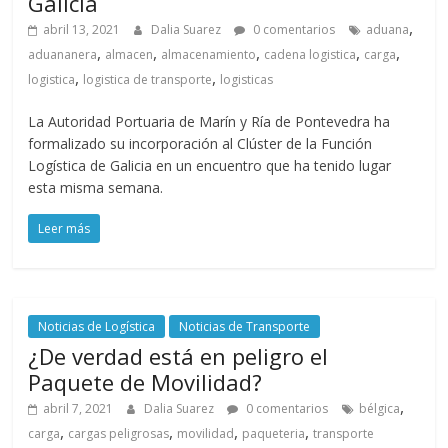
Galicia
,
abril 13, 2021
Dalia Suarez
0 comentarios
aduana
,
,
,
,
,
aduananera
almacen
almacenamiento
cadena logistica
carga
,
,
logistica
logistica de transporte
logisticas
La Autoridad Portuaria de Marín y Ría de Pontevedra ha
formalizado su incorporación al Clúster de la Función
Logística de Galicia en un encuentro que ha tenido lugar
esta misma semana.
Leer más
Noticias de Logística
Noticias de Transporte
¿De verdad está en peligro el
Paquete de Movilidad?
,
abril 7, 2021
Dalia Suarez
0 comentarios
bélgica
,
,
,
,
carga
cargas peligrosas
movilidad
paqueteria
transporte