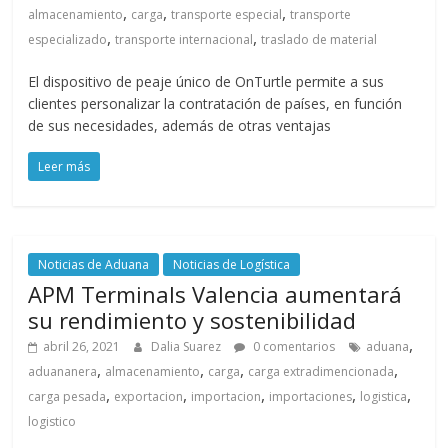
,
,
,
almacenamiento
carga
transporte especial
transporte
,
,
especializado
transporte internacional
traslado de material
El dispositivo de peaje único de OnTurtle permite a sus
clientes personalizar la contratación de países, en función
de sus necesidades, además de otras ventajas
Leer más
Noticias de Aduana
Noticias de Logística
APM Terminals Valencia aumentará
su rendimiento y sostenibilidad
,
abril 26, 2021
Dalia Suarez
0 comentarios
aduana
,
,
,
,
aduananera
almacenamiento
carga
carga extradimencionada
,
,
,
,
,
carga pesada
exportacion
importacion
importaciones
logistica
logistico