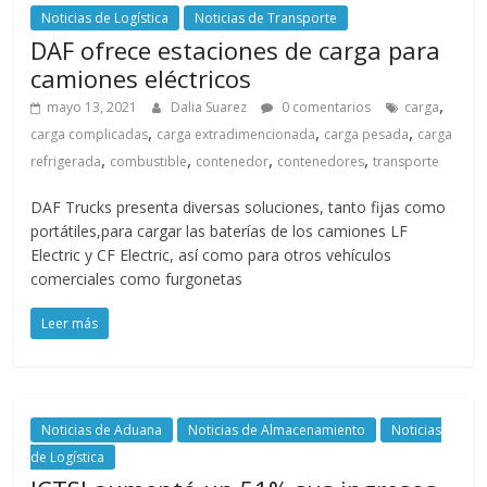
Noticias de Logística
Noticias de Transporte
DAF ofrece estaciones de carga para
camiones eléctricos
,
mayo 13, 2021
Dalia Suarez
0 comentarios
carga
,
,
,
carga complicadas
carga extradimencionada
carga pesada
carga
,
,
,
,
refrigerada
combustible
contenedor
contenedores
transporte
DAF Trucks presenta diversas soluciones, tanto fijas como
portátiles,para cargar las baterías de los camiones LF
Electric y CF Electric, así como para otros vehículos
comerciales como furgonetas
Leer más
Noticias de Aduana
Noticias de Almacenamiento
Noticias
de Logística