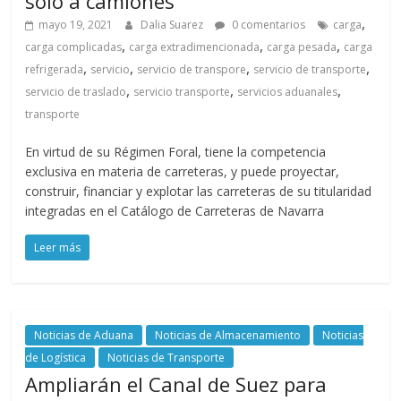
sólo a camiones
,
mayo 19, 2021
Dalia Suarez
0 comentarios
carga
,
,
,
carga complicadas
carga extradimencionada
carga pesada
carga
,
,
,
,
refrigerada
servicio
servicio de transpore
servicio de transporte
,
,
,
servicio de traslado
servicio transporte
servicios aduanales
transporte
En virtud de su Régimen Foral, tiene la competencia
exclusiva en materia de carreteras, y puede proyectar,
construir, financiar y explotar las carreteras de su titularidad
integradas en el Catálogo de Carreteras de Navarra
Leer más
Noticias de Aduana
Noticias de Almacenamiento
Noticias
de Logística
Noticias de Transporte
Ampliarán el Canal de Suez para