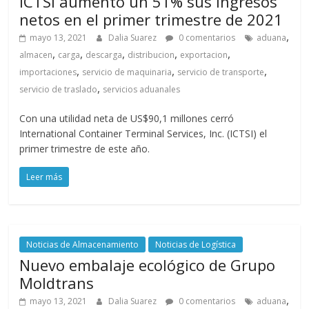
ICTSI aumentó un 51% sus ingresos
netos en el primer trimestre de 2021
,
mayo 13, 2021
Dalia Suarez
0 comentarios
aduana
,
,
,
,
,
almacen
carga
descarga
distribucion
exportacion
,
,
,
importaciones
servicio de maquinaria
servicio de transporte
,
servicio de traslado
servicios aduanales
Con una utilidad neta de US$90,1 millones cerró
International Container Terminal Services, Inc. (ICTSI) el
primer trimestre de este año.
Leer más
Noticias de Almacenamiento
Noticias de Logística
Nuevo embalaje ecológico de Grupo
Moldtrans
,
mayo 13, 2021
Dalia Suarez
0 comentarios
aduana