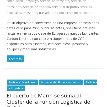
,
,
,
combustible
descarga
servicio de transpore
servicio de
,
,
,
transporte
servicio de traslado
servicio transporte
servicios
,
,
,
aduanales
transporte
traslado
traslado extradimencionado
En su objetivo de convertirse en una empresa de emisiones
netas cero para 2050 o incluso antes, Shell tiene previsto
lanzar en mercados clave de Europa sus nuevos lubricantes
Carbon Neutral, con cero emisiones netas de CO2,
disponibles para turismos, motores diésel pesados y
equipos y máquinas industriales.
Leer más
Noticias de Aduana
Noticias de Almacenamiento
Noticias
de Logística
El puerto de Marín se suma al
Clúster de la Función Logística de