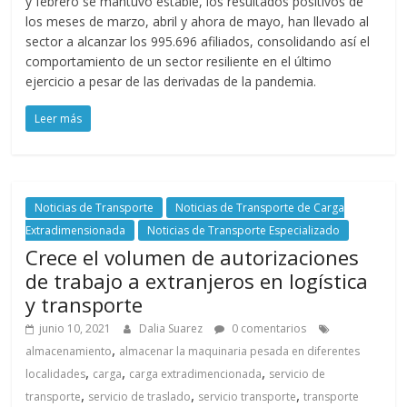
y febrero se mantuvo estable, los resultados positivos de
s
los meses de marzo, abril y ahora de mayo, han llevado al
sector a alcanzar los 995.696 afiliados, consolidando así el
comportamiento de un sector resiliente en el último
y
ejercicio a pesar de las derivadas de la pandemia.
Leer más
M
a
Noticias de Transporte
Noticias de Transporte de Carga
q
Extradimensionada
Noticias de Transporte Especializado
Crece el volumen de autorizaciones
u
de trabajo a extranjeros en logística
y transporte
i
junio 10, 2021
Dalia Suarez
0 comentarios
,
almacenamiento
almacenar la maquinaria pesada en diferentes
n
,
,
,
localidades
carga
carga extradimencionada
servicio de
,
,
,
transporte
servicio de traslado
servicio transporte
transporte