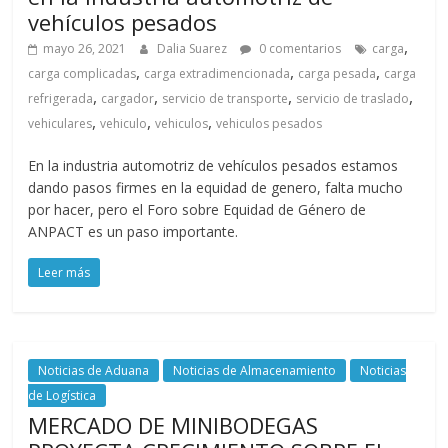
vehículos pesados
G
R
,
mayo 26, 2021
Dalia Suarez
0 comentarios
carga
U
,
,
,
carga complicadas
carga extradimencionada
carga pesada
carga
A
,
,
,
,
refrigerada
cargador
servicio de transporte
servicio de traslado
S
,
,
,
vehiculares
vehiculo
vehiculos
vehiculos pesados
En la industria automotriz de vehículos pesados estamos
dando pasos firmes en la equidad de genero, falta mucho
por hacer, pero el Foro sobre Equidad de Género de
ANPACT es un paso importante.
Leer más
Noticias de Aduana
Noticias de Almacenamiento
Noticias
de Logística
MERCADO DE MINIBODEGAS