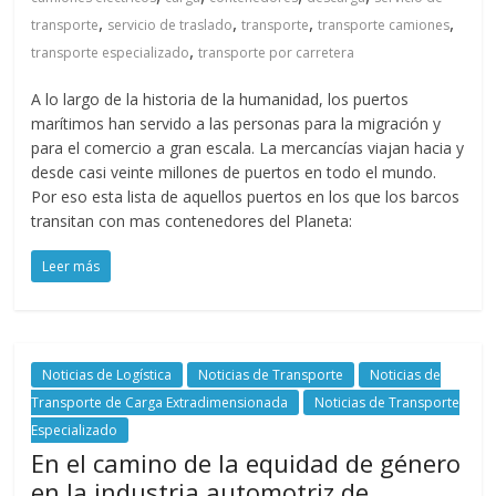
M
,
,
,
,
transporte
servicio de traslado
transporte
transporte camiones
A
,
transporte especializado
transporte por carretera
Q
U
A lo largo de la historia de la humanidad, los puertos
I
marítimos han servido a las personas para la migración y
N
para el comercio a gran escala. La mercancías viajan hacia y
desde casi veinte millones de puertos en todo el mundo.
A
Por eso esta lista de aquellos puertos en los que los barcos
–
transitan con mas contenedores del Planeta:
T
R
Leer más
A
N
S
P
Noticias de Logística
Noticias de Transporte
Noticias de
O
Transporte de Carga Extradimensionada
Noticias de Transporte
R
Especializado
T
En el camino de la equidad de género
E
en la industria automotriz de
Y