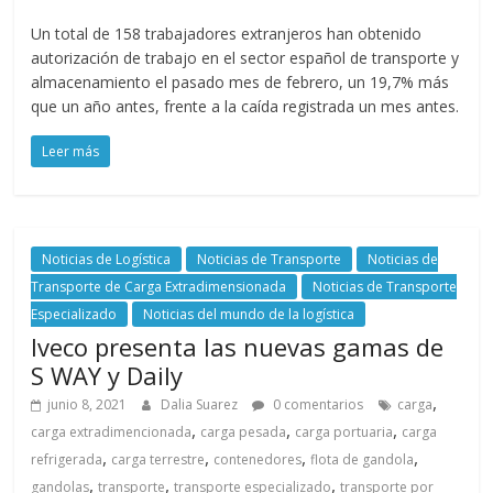
a
Un total de 158 trabajadores extranjeros han obtenido
autorización de trabajo en el sector español de transporte y
r
almacenamiento el pasado mes de febrero, un 19,7% más
que un año antes, frente a la caída registrada un mes antes.
i
Leer más
a
e
Noticias de Logística
Noticias de Transporte
Noticias de
Transporte de Carga Extradimensionada
Noticias de Transporte
Especializado
Noticias del mundo de la logística
n
Iveco presenta las nuevas gamas de
S WAY y Daily
C
,
junio 8, 2021
Dalia Suarez
0 comentarios
carga
,
,
,
carga extradimencionada
carga pesada
carga portuaria
carga
o
,
,
,
,
refrigerada
carga terrestre
contenedores
flota de gandola
,
,
,
gandolas
transporte
transporte especializado
transporte por