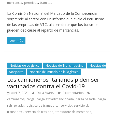
,
,
mercancia
permisos
tramites
La Comisión Nacional del Mercado de la Competencia
sorprende al sector con un informe que avala el intrusismo
de las empresas de VTC, al considerar que los turismos
pueden dedicarse al reparto de mercancías.
Leer más
Noticias de Logística
Noticias de Transmaquina
Noticias de
Transporte
Noticias del mundo de la logística
Los camioneros italianos piden ser
vacunados contra el Covid-19
abril 7, 2021
Dalia Suarez
0 comentarios
,
,
,
,
camioneros
carga
carga extradimencionada
carga pesada
carga
,
,
,
refrigerada
logistica de transporte
servicio
servicio de
,
,
,
transporte
servicio de traslado
transporte de mercancia