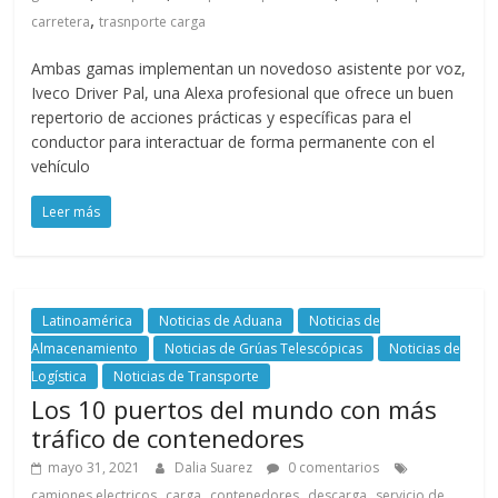
l
,
carretera
trasnporte carga
o
Ambas gamas implementan un novedoso asistente por voz,
Iveco Driver Pal, una Alexa profesional que ofrece un buen
repertorio de acciones prácticas y específicas para el
m
conductor para interactuar de forma permanente con el
vehículo
b
Leer más
i
a
Latinoamérica
Noticias de Aduana
Noticias de
Almacenamiento
Noticias de Grúas Telescópicas
Noticias de
Logística
Noticias de Transporte
T
Los 10 puertos del mundo con más
R
tráfico de contenedores
A
N
mayo 31, 2021
Dalia Suarez
0 comentarios
S
,
,
,
,
camiones electricos
carga
contenedores
descarga
servicio de