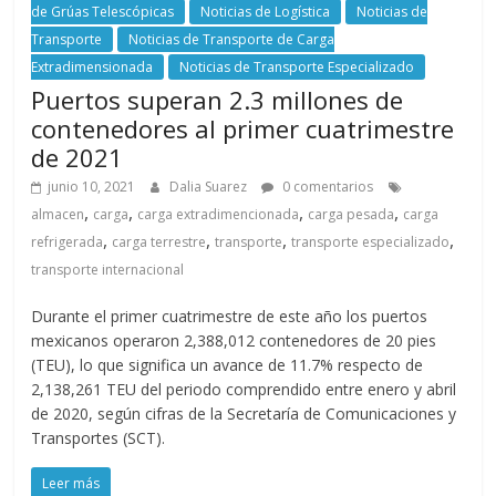
r
de Grúas Telescópicas
Noticias de Logística
Noticias de
Transporte
Noticias de Transporte de Carga
a
Extradimensionada
Noticias de Transporte Especializado
Puertos superan 2.3 millones de
n
contenedores al primer cuatrimestre
de 2021
s
junio 10, 2021
Dalia Suarez
0 comentarios
,
,
,
,
almacen
carga
carga extradimencionada
carga pesada
carga
p
,
,
,
,
refrigerada
carga terrestre
transporte
transporte especializado
transporte internacional
o
Durante el primer cuatrimestre de este año los puertos
mexicanos operaron 2,388,012 contenedores de 20 pies
r
(TEU), lo que significa un avance de 11.7% respecto de
2,138,261 TEU del periodo comprendido entre enero y abril
t
de 2020, según cifras de la Secretaría de Comunicaciones y
Transportes (SCT).
e
Leer más