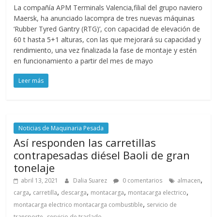
La compañía APM Terminals Valencia,filial del grupo naviero
Maersk, ha anunciado lacompra de tres nuevas máquinas
‘Rubber Tyred Gantry (RTG)’, con capacidad de elevación de
60 t hasta 5+1 alturas, con las que mejorará su capacidad y
rendimiento, una vez finalizada la fase de montaje y estén
en funcionamiento a partir del mes de mayo
Leer más
Noticias de Maquinaria Pesada
Así responden las carretillas
contrapesadas diésel Baoli de gran
tonelaje
,
abril 13, 2021
Dalia Suarez
0 comentarios
almacen
,
,
,
,
,
carga
carretilla
descarga
montacarga
montacarga electrico
,
montacarga electrico montacarga combustible
servicio de
,
transporte
servicio de traslado