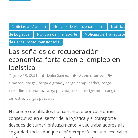
d
e
Noticias de Aduana
Noticias de Almacenamiento
Noticias
de Logística
Noticias de Transporte
Noticias de Transporte
de Carga Extradimensionada
E
Las señales de recuperación
económica fortalecen el empleo en
q
logística
junio 10, 2021
Dalia Suarez
0 comentarios
u
,
,
,
,
almacen
carga
carga a granel
carga complicadas
carga
,
,
,
extradimencionada
carga pesada
carga refrigerada
carga
i
,
terrestre
cargas pesadas
p
El número de afiliados ha aumentado por cuarto mes
consecutivo en el sector de la logística y el transporte
después de sumar, prácticamente, 4.000 trabajadores a la
o
seguridad social. Aunque el año empezó con una leve caída