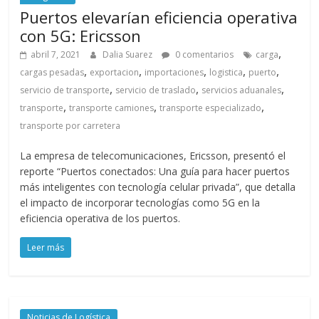
Puertos elevarían eficiencia operativa
con 5G: Ericsson
,
abril 7, 2021
Dalia Suarez
0 comentarios
carga
,
,
,
,
,
cargas pesadas
exportacion
importaciones
logistica
puerto
,
,
,
servicio de transporte
servicio de traslado
servicios aduanales
,
,
,
transporte
transporte camiones
transporte especializado
transporte por carretera
La empresa de telecomunicaciones, Ericsson, presentó el
reporte “Puertos conectados: Una guía para hacer puertos
más inteligentes con tecnología celular privada”, que detalla
el impacto de incorporar tecnologías como 5G en la
eficiencia operativa de los puertos.
Leer más
Noticias de Logística