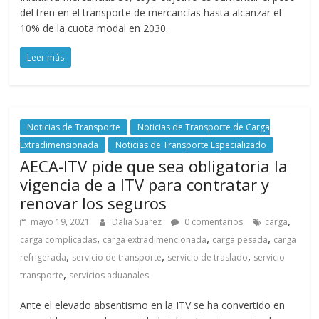
del tren en el transporte de mercancías hasta alcanzar el
10% de la cuota modal en 2030.
Leer más
Noticias de Transporte
Noticias de Transporte de Carga
Extradimensionada
Noticias de Transporte Especializado
AECA-ITV pide que sea obligatoria la
vigencia de a ITV para contratar y
renovar los seguros
,
mayo 19, 2021
Dalia Suarez
0 comentarios
carga
,
,
,
carga complicadas
carga extradimencionada
carga pesada
carga
,
,
,
refrigerada
servicio de transporte
servicio de traslado
servicio
,
transporte
servicios aduanales
Ante el elevado absentismo en la ITV se ha convertido en