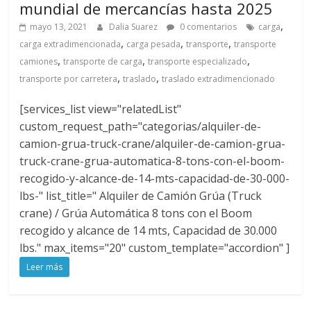
mundial de mercancías hasta 2025
,
mayo 13, 2021
Dalia Suarez
0 comentarios
carga
,
,
,
carga extradimencionada
carga pesada
transporte
transporte
,
,
,
camiones
transporte de carga
transporte especializado
,
,
transporte por carretera
traslado
traslado extradimencionado
[services_list view="relatedList"
custom_request_path="categorias/alquiler-de-
camion-grua-truck-crane/alquiler-de-camion-grua-
truck-crane-grua-automatica-8-tons-con-el-boom-
recogido-y-alcance-de-14-mts-capacidad-de-30-000-
lbs-" list_title=" Alquiler de Camión Grúa (Truck
crane) / Grúa Automática 8 tons con el Boom
recogido y alcance de 14 mts, Capacidad de 30.000
lbs." max_items="20" custom_template="accordion" ]
Leer más