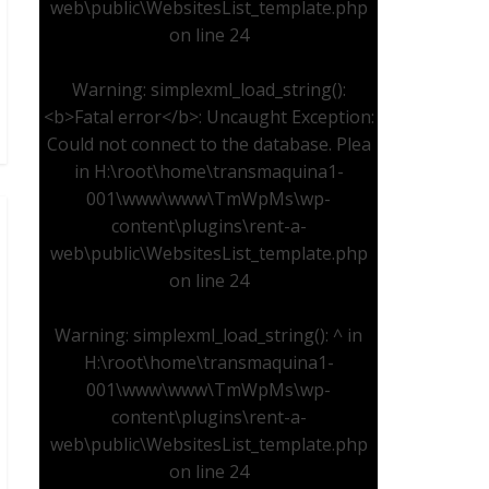
web\public\WebsitesList_template.php
on line
24
Warning
: simplexml_load_string():
<b>Fatal error</b>: Uncaught Exception:
Could not connect to the database. Plea
in
H:\root\home\transmaquina1-
001\www\www\TmWpMs\wp-
content\plugins\rent-a-
web\public\WebsitesList_template.php
on line
24
Warning
: simplexml_load_string(): ^ in
H:\root\home\transmaquina1-
001\www\www\TmWpMs\wp-
content\plugins\rent-a-
web\public\WebsitesList_template.php
on line
24