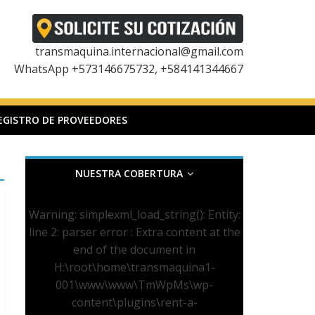
transmaquina.internacional@gmail.com
WhatsApp +573146675732, +584141344667
EGISTRO DE PROVEEDORES
NUESTRA COBERTURA
Warning
: simplexml_load_string(): Entity:
line 2: parser error : Extra content at the
end of the document in
H:\root\home\transmaquina1-
001\www\www\TmWpMs\wp-
content\plugins\rent-a-