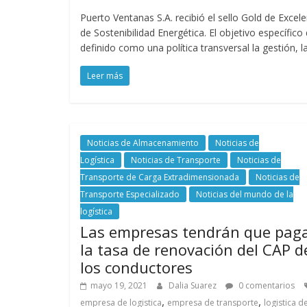
u
Puerto Ventanas S.A. recibió el sello Gold de Excel
de Sostenibilidad Energética. El objetivo específico
definido como una política transversal la gestión, la
i
Leer más
n
a
Noticias de Almacenamiento
Noticias de
Logística
Noticias de Transporte
Noticias de
–
Transporte de Carga Extradimensionada
Noticias de
Transporte Especializado
Noticias del mundo de la
T
logística
Las empresas tendrán que pag
r
la tasa de renovación del CAP d
los conductores
a
mayo 19, 2021
Dalia Suarez
0 comentarios
,
,
empresa de logistica
empresa de transporte
logistica d