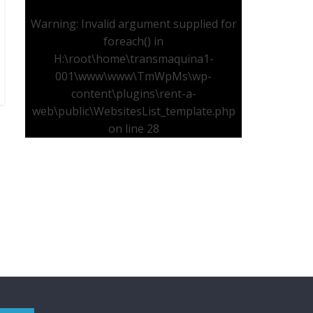
Warning
: Invalid argument supplied for
foreach() in
H:\root\home\transmaquina1-
001\www\www\TmWpMs\wp-
content\plugins\rent-a-
web\public\WebsitesList_template.php
on line
28