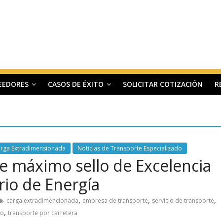
EEDORES
CASOS DE ÉXITO
SOLICITAR COTIZACIÓN
R
arga Extradimensionada
Noticias de Transporte Especializado
e máximo sello de Excelencia
rio de Energía
,
,
,
carga extradimencionada
empresa de transporte
servicio de transporte
,
do
transporte por carretera