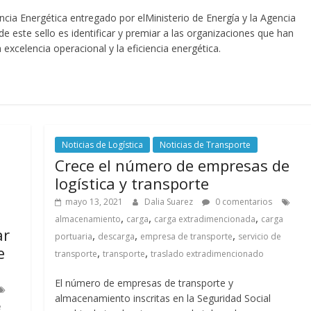
encia Energética entregado por elMinisterio de Energía y la Agencia
 de este sello es identificar y premiar a las organizaciones que han
 excelencia operacional y la eficiencia energética.
Noticias de Logística
Noticias de Transporte
Crece el número de empresas de
logística y transporte
mayo 13, 2021
Dalia Suarez
0 comentarios
,
,
,
almacenamiento
carga
carga extradimencionada
carga
ar
,
,
,
portuaria
descarga
empresa de transporte
servicio de
e
,
,
transporte
transporte
traslado extradimencionado
El número de empresas de transporte y
almacenamiento inscritas en la Seguridad Social
e