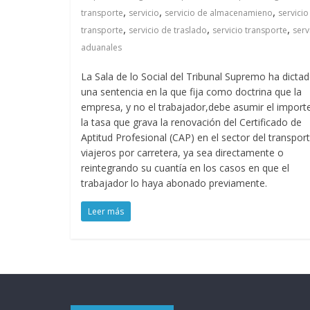
n
,
,
,
transporte
servicio
servicio de almacenamieno
servicio
,
,
,
transporte
servicio de traslado
servicio transporte
serv
s
aduanales
La Sala de lo Social del Tribunal Supremo ha dicta
p
una sentencia en la que fija como doctrina que la
empresa, y no el trabajador,debe asumir el import
o
la tasa que grava la renovación del Certificado de
Aptitud Profesional (CAP) en el sector del transpor
viajeros por carretera, ya sea directamente o
r
reintegrando su cuantía en los casos en que el
trabajador lo haya abonado previamente.
t
Leer más
e
d