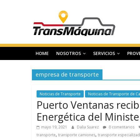
Saltar
T
al
contenido
r
a
HOME
NOSOTROS
SERVICIOS
PROV
n
empresa de transporte
s
m
Noticias de Transporte
Noticias de Transporte de C
Puerto Ventanas recib
a
Energética del Ministe
mayo 19, 2021
Dalia Suarez
0 comentarios
q
,
,
transporte
transporte camiones
transporte especializa