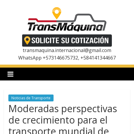
Saltar
al
contenido
T
r
transmaquina.internacional@gmail.com
WhatsApp +573146675732, +584141344667
a
n
Noticias de Transporte
s
Moderadas perspectivas
m
de crecimiento para el
transporte mundial de