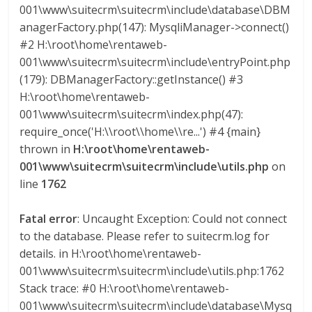
001\www\suitecrm\suitecrm\include\database\DBM
a
anagerFactory.php(147): MysqliManager->connect()
#2 H:\root\home\rentaweb-
r
001\www\suitecrm\suitecrm\include\entryPoint.php
(179): DBManagerFactory::getInstance() #3
i
H:\root\home\rentaweb-
001\www\suitecrm\suitecrm\index.php(47):
a
require_once('H:\\root\\home\\re...') #4 {main}
thrown in
H:\root\home\rentaweb-
e
001\www\suitecrm\suitecrm\include\utils.php
on
line
1762
n
Fatal error
: Uncaught Exception: Could not connect
to the database. Please refer to suitecrm.log for
C
details. in H:\root\home\rentaweb-
001\www\suitecrm\suitecrm\include\utils.php:1762
o
Stack trace: #0 H:\root\home\rentaweb-
001\www\suitecrm\suitecrm\include\database\Mysq