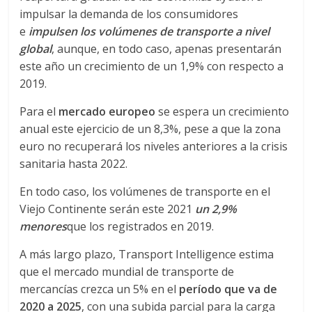
impulsar la demanda de los consumidores
d
e
impulsen los volúmenes de transporte a nivel
global
, aunque, en todo caso, apenas presentarán
e
este año un crecimiento de un 1,9% con respecto a
2019.
E
Para el
mercado europeo
se espera un crecimiento
anual este ejercicio de un 8,3%, pese a que la zona
q
euro no recuperará los niveles anteriores a la crisis
sanitaria hasta 2022.
u
En todo caso, los volúmenes de transporte en el
Viejo Continente serán este 2021
un 2,9%
i
menores
que los registrados en 2019.
p
A más largo plazo, Transport Intelligence estima
que el mercado mundial de transporte de
mercancías crezca un 5% en el
período que va de
o
2020 a 2025
, con una subida parcial para la carga