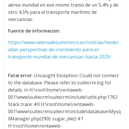
aérea mundial en ese mismo tramo de un 5,4% y de
s
otro 4,5% para el transporte marítimo de
mercancías.
y
Fuente de informacion:
M
https://www.cadenadesuministro.es/noticias/moder
adas-perspectivas-de-crecimiento-para-el-
a
transporte-mundial-de-mercancias-hasta-2025/
q
Fatal error
: Uncaught Exception: Could not connect
to the database. Please refer to suitecrm.log for
u
details. in H:\root\home\rentaweb-
001\www\suitecrm\suitecrm\include\utils.php:1762
i
Stack trace: #0 H:\root\home\rentaweb-
001\www\suitecrm\suitecrm\include\database\Mysq
n
liManager.php(290): sugar_die() #1
H:\root\home\rentaweb-