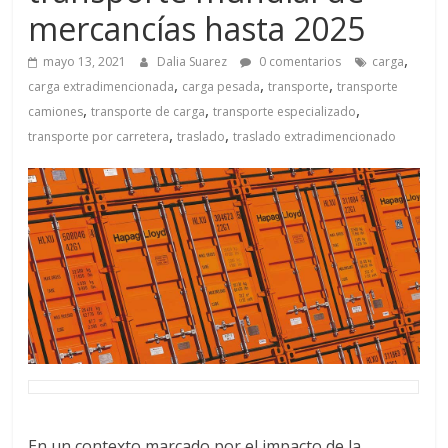
a
mercancías hasta 2025
q
,
mayo 13, 2021
Dalia Suarez
0 comentarios
carga
,
,
,
carga extradimencionada
carga pesada
transporte
transporte
u
,
,
,
camiones
transporte de carga
transporte especializado
,
,
transporte por carretera
traslado
traslado extradimencionado
i
n
a
–
T
En un contexto marcado por el impacto de la