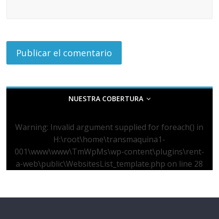
NUESTRA COBERTURA
Warning
: Invalid argument supplied for foreach() in
H:\root\home\transmaquina1-
001\www\www\TmWpMs\wp-content\plugins\rent-
a-web\public\WebsitesList_template.php
on line
28