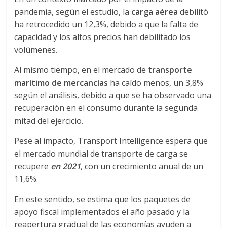
r
pandemia, según el estudio, la
carga aérea
debilitó
a
ha retrocedido un 12,3%, debido a que la falta de
capacidad y los altos precios han debilitado los
n
volúmenes.
Al mismo tiempo, en el mercado de
transporte
s
marítimo de mercancías
ha caído menos, un 3,8%
según el análisis, debido a que se ha observado una
p
recuperación en el consumo durante la segunda
mitad del ejercicio.
o
Pese al impacto, Transport Intelligence espera que
el mercado mundial de transporte de carga se
r
recupere
en 2021
, con un crecimiento anual de un
11,6%.
t
En este sentido, se estima que los paquetes de
apoyo fiscal implementados el año pasado y la
e
reapertura gradual de las economías ayuden a