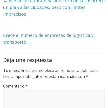
←
El Plan de Contaminación Cero de la UE ofrece
G
un plan a las ciudades, pero con límites
R
imprecisos
U
A
S
Crece el número de empresas de logística y
transporte
→
Deja una respuesta
Tu dirección de correo electrónico no será publicada.
Los campos obligatorios están marcados con
*
Comentario
*