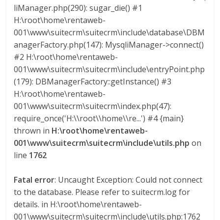
l
liManager.php(290): sugar_die() #1
H:\root\home\rentaweb-
o
001\www\suitecrm\suitecrm\include\database\DBM
anagerFactory.php(147): MysqliManager->connect()
#2 H:\root\home\rentaweb-
m
001\www\suitecrm\suitecrm\include\entryPoint.php
(179): DBManagerFactory::getInstance() #3
b
H:\root\home\rentaweb-
001\www\suitecrm\suitecrm\index.php(47):
i
require_once('H:\\root\\home\\re...') #4 {main}
thrown in
H:\root\home\rentaweb-
a
001\www\suitecrm\suitecrm\include\utils.php
on
line
1762
T
Fatal error
: Uncaught Exception: Could not connect
R
to the database. Please refer to suitecrm.log for
A
N
details. in H:\root\home\rentaweb-
S
001\www\suitecrm\suitecrm\include\utils.php:1762