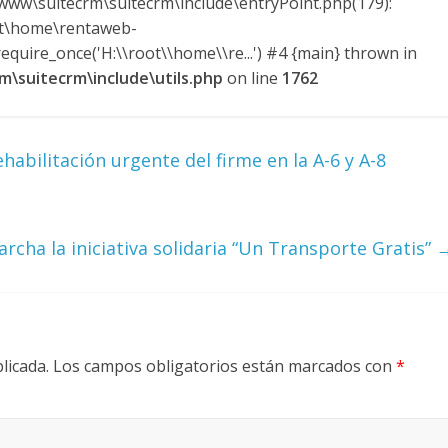
ww\suitecrm\suitecrm\include\entryPoint.php(179):
ot\home\rentaweb-
quire_once('H:\\root\\home\\re...') #4 {main} thrown in
\suitecrm\include\utils.php
on line
1762
abilitación urgente del firme en la A-6 y A-8
ha la iniciativa solidaria “Un Transporte Gratis”
licada.
Los campos obligatorios están marcados con
*