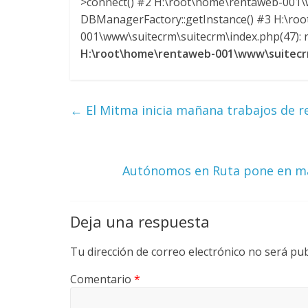
>connect() #2 H:\root\home\rentaweb-001\w
DBManagerFactory::getInstance() #3 H:\ro
m
001\www\suitecrm\suitecrm\index.php(47): re
H:\root\home\rentaweb-001\www\suitecrm
b
i
←
El Mitma inicia mañana trabajos de reh
a
Autónomos en Ruta pone en marc
T
R
A
Deja una respuesta
N
S
Tu dirección de correo electrónico no será pub
M
A
Comentario
*
Q