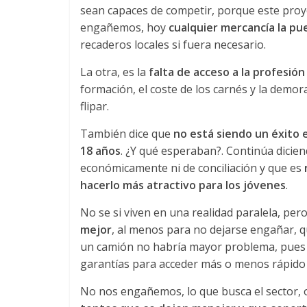
n
sean capaces de competir, porque este pro
engañemos, hoy
cualquier mercancía la pu
s
recaderos locales si fuera necesario.
La otra, es la
falta de acceso a la profesión
p
formación, el coste de los carnés y la demor
flipar.
o
También dice que
no está siendo un éxito 
18 años
. ¿Y qué esperaban?. Continúa dicien
r
económicamente ni de conciliación y que es
hacerlo más atractivo para los jóvenes
.
t
No se si viven en una realidad paralela, per
mejor
, al menos para no dejarse engañar, q
e
un camión no habría mayor problema, pues
garantías para acceder más o menos rápido 
d
No nos engañemos, lo que busca el sector, 