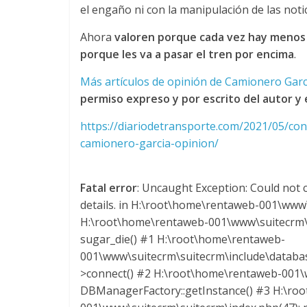
y
el engaño ni con la manipulación de las notic
M
Ahora
valoren porque cada vez hay menos 
porque les va a pasar el tren por encima
.
a
Más artículos de opinión de Camionero Gar
permiso expreso y por escrito del autor y 
q
https://diariodetransporte.com/2021/05/co
camionero-garcia-opinion/
u
i
Fatal error
: Uncaught Exception: Could not c
details. in H:\root\home\rentaweb-001\www\
n
H:\root\home\rentaweb-001\www\suitecrm\s
sugar_die() #1 H:\root\home\rentaweb-
001\www\suitecrm\suitecrm\include\datab
a
>connect() #2 H:\root\home\rentaweb-001\w
DBManagerFactory::getInstance() #3 H:\ro