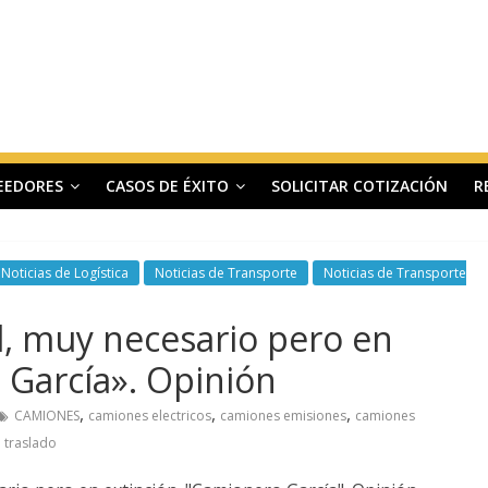
EEDORES
CASOS DE ÉXITO
SOLICITAR COTIZACIÓN
R
Noticias de Logística
Noticias de Transporte
Noticias de Transporte
, muy necesario pero en
 García». Opinión
,
,
,
CAMIONES
camiones electricos
camiones emisiones
camiones
e traslado