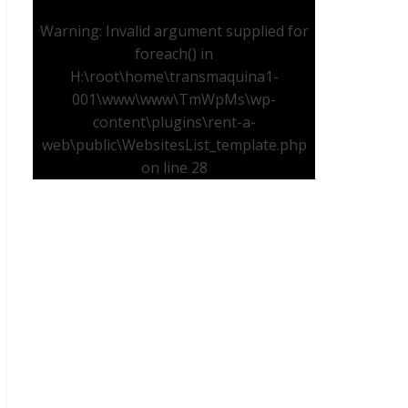
Warning
: Invalid argument supplied for
foreach() in
H:\root\home\transmaquina1-
001\www\www\TmWpMs\wp-
content\plugins\rent-a-
web\public\WebsitesList_template.php
on line
28