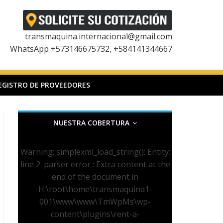
transmaquina.internacional@gmail.com
WhatsApp +573146675732, +584141344667
EGISTRO DE PROVEEDORES
NUESTRA COBERTURA
Warning
: simplexml_load_string(): Entity:
line 2: parser error : Extra content at the
end of the document in
H:\root\home\transmaquina1-
001\www\www\TmWpMs\wp-
content\plugins\rent-a-