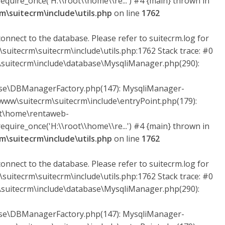
quire_once('H:\\root\\home\\re...') #4 {main} thrown in
\suitecrm\include\utils.php
on line
1762
onnect to the database. Please refer to suitecrm.log for
suitecrm\suitecrm\include\utils.php:1762 Stack trace: #0
uitecrm\include\database\MysqliManager.php(290):
ase\DBManagerFactory.php(147): MysqliManager-
ww\suitecrm\suitecrm\include\entryPoint.php(179):
ot\home\rentaweb-
quire_once('H:\\root\\home\\re...') #4 {main} thrown in
\suitecrm\include\utils.php
on line
1762
onnect to the database. Please refer to suitecrm.log for
suitecrm\suitecrm\include\utils.php:1762 Stack trace: #0
uitecrm\include\database\MysqliManager.php(290):
ase\DBManagerFactory.php(147): MysqliManager-