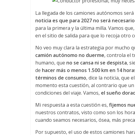
u
La llegada de los camiones autónomos será 
noticia es que para 2027 no será necesario
i
para la primera y la última milla. Vamos que
en el sitio de salida para que lo recoja otro
n
No veo muy clara la estrategia por mucho q
a
camión autónomo no duerme
, controla el
humano, que
no se cansa ni se despista
, s
de
hacer más o menos 1.500 km en 14 hora
–
términos de consumo
, dice la noticia, que e
momento esta cuestión, al contrario que un 
T
condiciones del viaje. Vamos,
el sueño dora
r
Mi respuesta a esta cuestión es,
fijemos nu
nuestros contratos, visto como son los hora
cuando seamos necesarios, ósea, más preca
a
Por supuesto, el uso de estos camiones ha