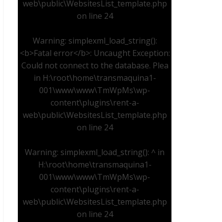
web\public\WebsitesList_template.php
on line
24
Warning
: simplexml_load_string():
<b>Fatal error</b>: Uncaught Exception:
Could not connect to the database. Plea
in
H:\root\home\transmaquina1-
001\www\www\TmWpMs\wp-
content\plugins\rent-a-
web\public\WebsitesList_template.php
on line
24
Warning
: simplexml_load_string(): ^ in
H:\root\home\transmaquina1-
001\www\www\TmWpMs\wp-
content\plugins\rent-a-
web\public\WebsitesList_template.php
on line
24