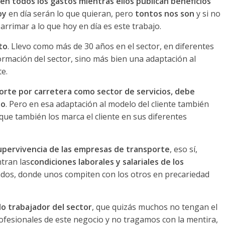
n todos los gastos mientras ellos publican beneficios
oy
en día serán lo que quieran, pero
tontos nos son
y si no
arrimar a lo que hoy en día es este trabajo.
to
. Llevo como más de 30 años en el sector, en diferentes
ormación del sector, sino más bien una adaptación al
e.
porte por carretera como sector de servicios, debe
io
. Pero en esa adaptación al modelo del cliente también
 que también los marca el cliente en sus diferentes
upervivencia de las empresas de transporte
, eso sí,
tran las
condiciones laborales y salariales de los
ados, donde unos compiten con los otros en precariedad
o trabajador del sector
, que quizás muchos no tengan el
ofesionales de este negocio y no tragamos con la mentira,