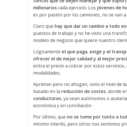
e
tontos que se dejen manejar y que soporte
millonarios
cada ejercicio. Los
jóvenes de h
es por pasión por los camiones, no se van a 
E
Claro que
hay que dar un cambio a todo es
q
puestos de trabajo y no he visto una transf
modelo de negocio que quiere nuestro client
u
Lógicamente
el que paga, exige
y el trans
ofrecer el de mejor calidad y al mejor prec
i
entra el precio a cobrar por estos servicios,
modalidades.
p
Aprietan pero no ahogan, visto el nivel de
s
basado en la
reducción de costes
, donde en
o
conductores
, ya sean autónomos o asalari
económica y en conciliación.
s
Por último, que
no se tome por tonto a tod
mínimo interés, pero otros nos sentimos pr