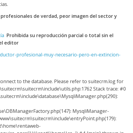
ias.
profesionales de verdad, peor imagen del sector y
cía
Prohibida su reproducción parcial o total sin el
el editor
nductor-profesional-muy-necesario-pero-en-extincion-
onnect to the database. Please refer to suitecrm.log for
suitecrm\suitecrm\include\utils.php:1762 Stack trace: #0
uitecrm\include\database\MysqliManager.php(290):
ase\DBManagerFactory.php(147): MysqliManager-
ww\suitecrm\suitecrm\include\entryPoint.php(179):
ot\home\rentaweb-