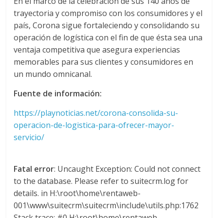
En el marco de la celebración de sus 140 años de
s
trayectoria y compromiso con los consumidores y el
país, Corona sigue fortaleciendo y consolidando su
operación de logística con el fin de que ésta sea una
y
ventaja competitiva que asegura experiencias
memorables para sus clientes y consumidores en
M
un mundo omnicanal.
a
Fuente de información:
https://playnoticias.net/corona-consolida-su-
q
operacion-de-logistica-para-ofrecer-mayor-
servicio/
u
Fatal error
: Uncaught Exception: Could not connect
i
to the database. Please refer to suitecrm.log for
details. in H:\root\home\rentaweb-
n
001\www\suitecrm\suitecrm\include\utils.php:1762
Stack trace: #0 H:\root\home\rentaweb-