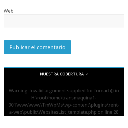
Web
NUESTRA COBERTURA
Warning
: Invalid argument supplied for foreach() in
H:\root\home\transmaquina1-
001\www\www\TmWpMs\wp-content\plugins\rent-
a-web\public\WebsitesList_template.php
on line
28