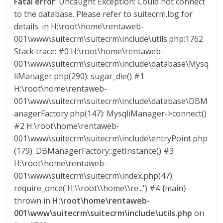
Fatal error
: Uncaught Exception: Could not connect
M
to the database. Please refer to suitecrm.log for
A
details. in H:\root\home\rentaweb-
Q
001\www\suitecrm\suitecrm\include\utils.php:1762
U
Stack trace: #0 H:\root\home\rentaweb-
I
001\www\suitecrm\suitecrm\include\database\Mysq
N
liManager.php(290): sugar_die() #1
A
H:\root\home\rentaweb-
–
001\www\suitecrm\suitecrm\include\database\DBM
T
anagerFactory.php(147): MysqliManager->connect()
R
#2 H:\root\home\rentaweb-
A
001\www\suitecrm\suitecrm\include\entryPoint.php
N
S
(179): DBManagerFactory::getInstance() #3
P
H:\root\home\rentaweb-
O
001\www\suitecrm\suitecrm\index.php(47):
R
require_once('H:\\root\\home\\re...') #4 {main}
T
thrown in
H:\root\home\rentaweb-
E
001\www\suitecrm\suitecrm\include\utils.php
on
Y