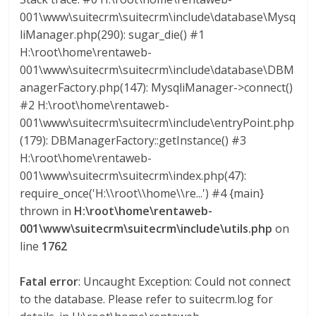
a
001\www\suitecrm\suitecrm\include\database\Mysq
liManager.php(290): sugar_die() #1
r
H:\root\home\rentaweb-
001\www\suitecrm\suitecrm\include\database\DBM
anagerFactory.php(147): MysqliManager->connect()
i
#2 H:\root\home\rentaweb-
001\www\suitecrm\suitecrm\include\entryPoint.php
a
(179): DBManagerFactory::getInstance() #3
H:\root\home\rentaweb-
e
001\www\suitecrm\suitecrm\index.php(47):
require_once('H:\\root\\home\\re...') #4 {main}
n
thrown in
H:\root\home\rentaweb-
001\www\suitecrm\suitecrm\include\utils.php
on
C
line
1762
Fatal error
: Uncaught Exception: Could not connect
o
to the database. Please refer to suitecrm.log for