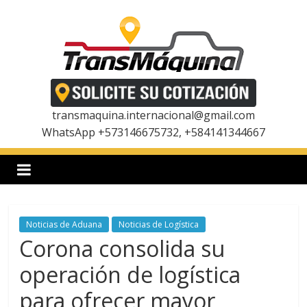
Saltar
al
contenido
T
r
transmaquina.internacional@gmail.com
WhatsApp +573146675732, +584141344667
a
n
Noticias de Aduana
Noticias de Logística
s
Corona consolida su
m
operación de logística
para ofrecer mayor