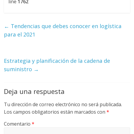
line
1762
G
R
U
←
Tendencias que debes conocer en logística
A
para el 2021
S
Estrategia y planificación de la cadena de
suministro
→
Deja una respuesta
Tu dirección de correo electrónico no será publicada.
Los campos obligatorios están marcados con
*
Comentario
*