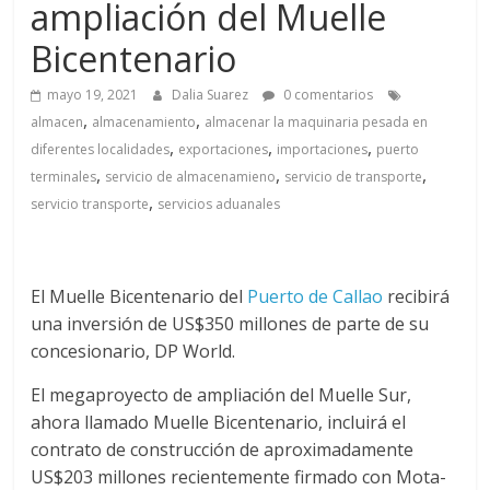
a
ampliación del Muelle
Bicentenario
q
mayo 19, 2021
Dalia Suarez
0 comentarios
u
,
,
almacen
almacenamiento
almacenar la maquinaria pesada en
,
,
,
diferentes localidades
exportaciones
importaciones
puerto
i
,
,
,
terminales
servicio de almacenamieno
servicio de transporte
,
servicio transporte
servicios aduanales
n
a
El Muelle Bicentenario del
Puerto de Callao
recibirá
una inversión de US$350 millones de parte de su
concesionario, DP World.
–
El megaproyecto de ampliación del Muelle Sur,
T
ahora llamado Muelle Bicentenario, incluirá el
contrato de construcción de aproximadamente
US$203 millones recientemente firmado con Mota-