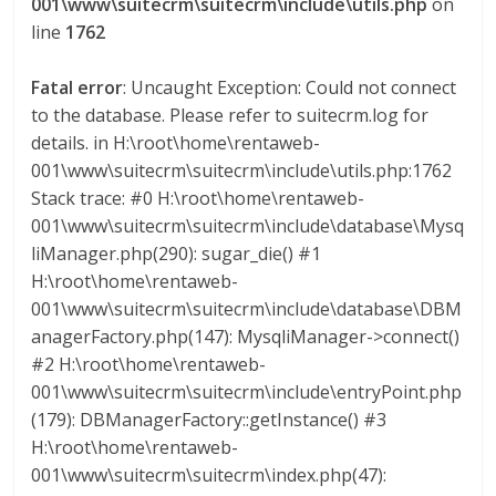
001\www\suitecrm\suitecrm\include\utils.php
on
a
line
1762
r
Fatal error
: Uncaught Exception: Could not connect
to the database. Please refer to suitecrm.log for
i
details. in H:\root\home\rentaweb-
001\www\suitecrm\suitecrm\include\utils.php:1762
Stack trace: #0 H:\root\home\rentaweb-
a
001\www\suitecrm\suitecrm\include\database\Mysq
liManager.php(290): sugar_die() #1
e
H:\root\home\rentaweb-
001\www\suitecrm\suitecrm\include\database\DBM
n
anagerFactory.php(147): MysqliManager->connect()
#2 H:\root\home\rentaweb-
C
001\www\suitecrm\suitecrm\include\entryPoint.php
(179): DBManagerFactory::getInstance() #3
o
H:\root\home\rentaweb-
001\www\suitecrm\suitecrm\index.php(47):