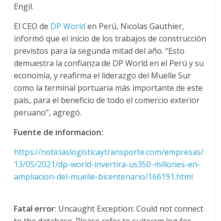
r
Engil.
a
El CEO de
DP World
en Perú, Nicolas Gauthier,
informó que el inicio de los trabajos de construcción
n
previstos para la segunda mitad del año. “Esto
demuestra la confianza de DP World en el Perú y su
s
economía, y reafirma el liderazgo del Muelle Sur
como la terminal portuaria más importante de este
país, para el beneficio de todo el comercio exterior
p
peruano”, agregó.
o
Fuente de informacion:
https://noticiaslogisticaytransporte.com/empresas/
r
13/05/2021/dp-world-invertira-us350-millones-en-
ampliacion-del-muelle-bicentenario/166191.html
t
Fatal error
: Uncaught Exception: Could not connect
e