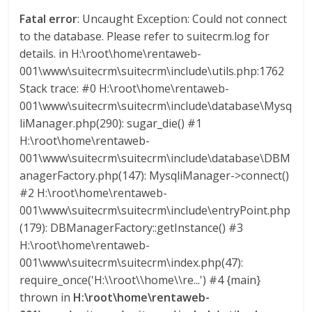
s
Fatal error
: Uncaught Exception: Could not connect
to the database. Please refer to suitecrm.log for
details. in H:\root\home\rentaweb-
y
001\www\suitecrm\suitecrm\include\utils.php:1762
Stack trace: #0 H:\root\home\rentaweb-
M
001\www\suitecrm\suitecrm\include\database\Mysq
liManager.php(290): sugar_die() #1
a
H:\root\home\rentaweb-
001\www\suitecrm\suitecrm\include\database\DBM
q
anagerFactory.php(147): MysqliManager->connect()
#2 H:\root\home\rentaweb-
u
001\www\suitecrm\suitecrm\include\entryPoint.php
(179): DBManagerFactory::getInstance() #3
H:\root\home\rentaweb-
i
001\www\suitecrm\suitecrm\index.php(47):
require_once('H:\\root\\home\\re...') #4 {main}
n
thrown in
H:\root\home\rentaweb-