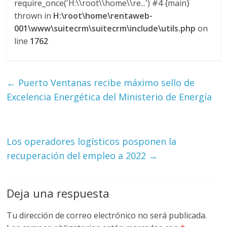
require_once('H:\\root\\home\\re...') #4 {main}
l
thrown in
H:\root\home\rentaweb-
001\www\suitecrm\suitecrm\include\utils.php
on
o
line
1762
m
←
Puerto Ventanas recibe máximo sello de
b
Excelencia Energética del Ministerio de Energía
i
Los operadores logísticos posponen la
a
recuperación del empleo a 2022
→
T
R
Deja una respuesta
A
N
Tu dirección de correo electrónico no será publicada.
S