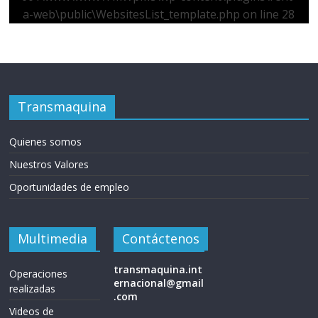
a-web\public\WebsitesList_template.php
on line
28
Transmaquina
Quienes somos
Nuestros Valores
Oportunidades de empleo
Multimedia
Contáctenos
transmaquina.int
Operaciones
ernacional@gmail
realizadas
.com
Videos de