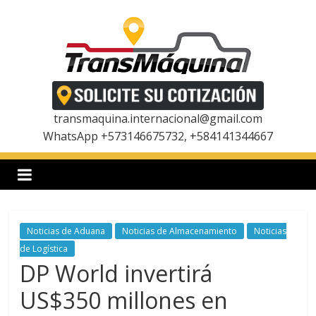
Saltar
al
contenido
T
r
transmaquina.internacional@gmail.com
WhatsApp +573146675732, +584141344667
a
n
Noticias de Aduana
Noticias de Almacenamiento
Noticias
s
de Logística
DP World invertirá
m
US$350 millones en