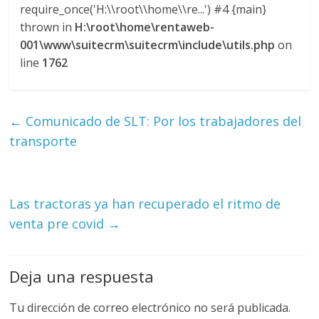
require_once('H:\\root\\home\\re...') #4 {main}
thrown in
H:\root\home\rentaweb-
001\www\suitecrm\suitecrm\include\utils.php
on
line
1762
←
Comunicado de SLT: Por los trabajadores del
transporte
Las tractoras ya han recuperado el ritmo de
venta pre covid
→
Deja una respuesta
Tu dirección de correo electrónico no será publicada.