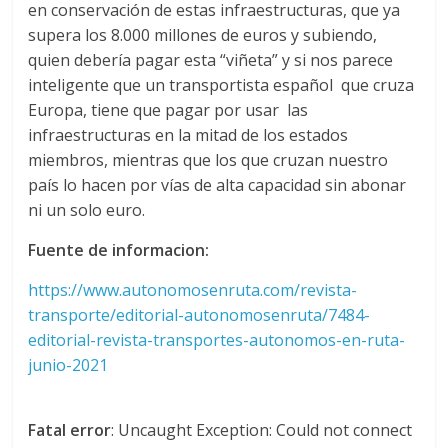
l
en conservación de estas infraestructuras, que ya
supera los 8.000 millones de euros y subiendo,
quien debería pagar esta “viñeta” y si nos parece
o
inteligente que un transportista español que cruza
Europa, tiene que pagar por usar las
m
infraestructuras en la mitad de los estados
miembros, mientras que los que cruzan nuestro
b
país lo hacen por vías de alta capacidad sin abonar
ni un solo euro.
i
Fuente de informacion:
a
https://www.autonomosenruta.com/revista-
transporte/editorial-autonomosenruta/7484-
editorial-revista-transportes-autonomos-en-ruta-
T
junio-2021
R
A
N
Fatal error
: Uncaught Exception: Could not connect
S