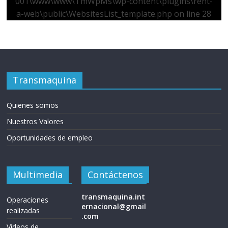
001\www\www\TmWpMs\wp-content\plugins\rent-
a-web\public\WebsitesList_template.php
on line
28
Transmaquina
Quienes somos
Nuestros Valores
Oportunidades de empleo
Multimedia
Contáctenos
transmaquina.int
Operaciones
ernacional@gmail
realizadas
.com
Videos de