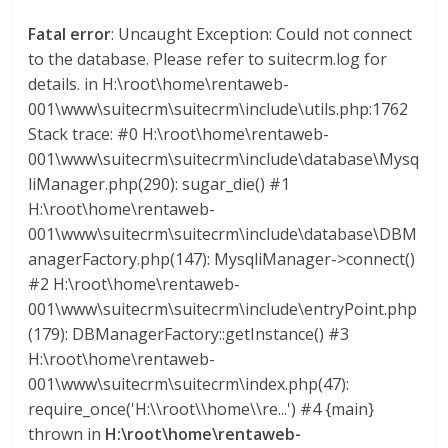
G
Fatal error
: Uncaught Exception: Could not connect
R
to the database. Please refer to suitecrm.log for
U
details. in H:\root\home\rentaweb-
A
001\www\suitecrm\suitecrm\include\utils.php:1762
S
Stack trace: #0 H:\root\home\rentaweb-
001\www\suitecrm\suitecrm\include\database\Mysq
liManager.php(290): sugar_die() #1
H:\root\home\rentaweb-
001\www\suitecrm\suitecrm\include\database\DBM
anagerFactory.php(147): MysqliManager->connect()
#2 H:\root\home\rentaweb-
001\www\suitecrm\suitecrm\include\entryPoint.php
(179): DBManagerFactory::getInstance() #3
H:\root\home\rentaweb-
001\www\suitecrm\suitecrm\index.php(47):
require_once('H:\\root\\home\\re...') #4 {main}
thrown in
H:\root\home\rentaweb-