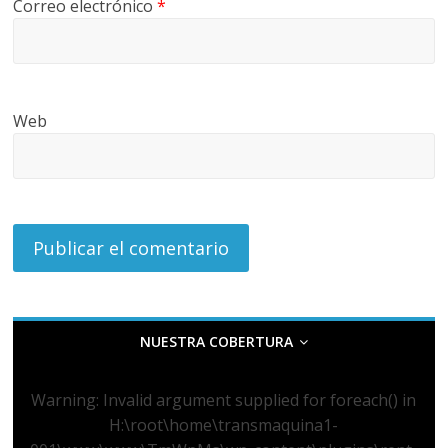
Correo electrónico
*
Web
NUESTRA COBERTURA
Warning
: Invalid argument supplied for foreach() in
H:\root\home\transmaquina1-