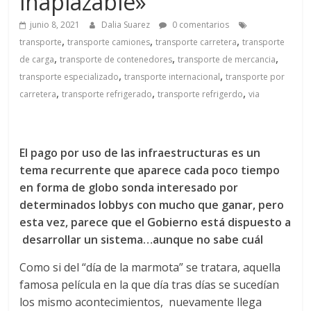
inaplazable»
a
junio 8, 2021
Dalia Suarez
0 comentarios
q
,
,
,
transporte
transporte camiones
transporte carretera
transporte
,
,
,
de carga
transporte de contenedores
transporte de mercancia
u
,
,
transporte especializado
transporte internacional
transporte por
,
,
,
carretera
transporte refrigerado
transporte refrigerdo
via
i
n
El pago por uso de las infraestructuras es un
tema recurrente que aparece cada poco tiempo
a
en forma de globo sonda interesado por
determinados lobbys con mucho que ganar, pero
esta vez, parece que el Gobierno está dispuesto a
–
desarrollar un sistema…aunque no sabe cuál
T
Como si del “día de la marmota” se tratara, aquella
famosa película en la que día tras días se sucedían
los mismo acontecimientos, nuevamente llega