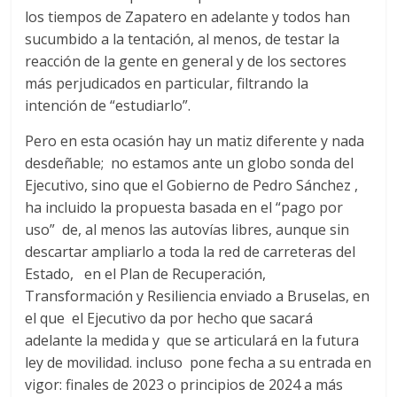
los tiempos de Zapatero en adelante y todos han
d
sucumbido a la tentación, al menos, de testar la
reacción de la gente en general y de los sectores
e
más perjudicados en particular, filtrando la
intención de “estudiarlo”.
E
Pero en esta ocasión hay un matiz diferente y nada
desdeñable; no estamos ante un globo sonda del
q
Ejecutivo, sino que el Gobierno de Pedro Sánchez ,
ha incluido la propuesta basada en el “pago por
u
uso” de, al menos las autovías libres, aunque sin
descartar ampliarlo a toda la red de carreteras del
i
Estado, en el Plan de Recuperación,
Transformación y Resiliencia enviado a Bruselas, en
el que el Ejecutivo da por hecho que sacará
p
adelante la medida y que se articulará en la futura
ley de movilidad. incluso pone fecha a su entrada en
o
vigor: finales de 2023 o principios de 2024 a más