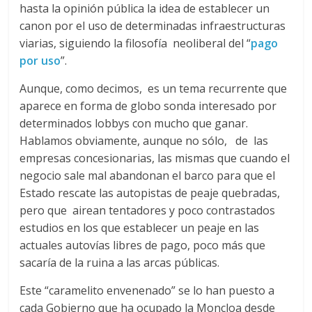
r
hasta la opinión pública la idea de establecer un
canon por el uso de determinadas infraestructuras
a
viarias, siguiendo la filosofía neoliberal del “
pago
por uso
”.
n
Aunque, como decimos, es un tema recurrente que
s
aparece en forma de globo sonda interesado por
determinados lobbys con mucho que ganar.
Hablamos obviamente, aunque no sólo, de las
p
empresas concesionarias, las mismas que cuando el
negocio sale mal abandonan el barco para que el
o
Estado rescate las autopistas de peaje quebradas,
pero que airean tentadores y poco contrastados
r
estudios en los que establecer un peaje en las
actuales autovías libres de pago, poco más que
t
sacaría de la ruina a las arcas públicas.
Este “caramelito envenenado” se lo han puesto a
e
cada Gobierno que ha ocupado la Moncloa desde