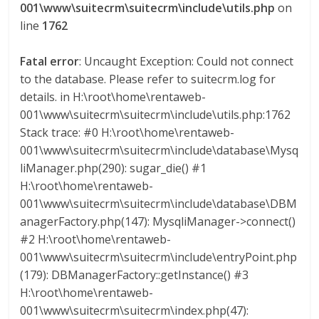
001\www\suitecrm\suitecrm\include\utils.php
on
line
1762
Fatal error
: Uncaught Exception: Could not connect
to the database. Please refer to suitecrm.log for
details. in H:\root\home\rentaweb-
001\www\suitecrm\suitecrm\include\utils.php:1762
Stack trace: #0 H:\root\home\rentaweb-
001\www\suitecrm\suitecrm\include\database\Mysq
liManager.php(290): sugar_die() #1
H:\root\home\rentaweb-
001\www\suitecrm\suitecrm\include\database\DBM
anagerFactory.php(147): MysqliManager->connect()
#2 H:\root\home\rentaweb-
001\www\suitecrm\suitecrm\include\entryPoint.php
(179): DBManagerFactory::getInstance() #3
H:\root\home\rentaweb-
001\www\suitecrm\suitecrm\index.php(47):