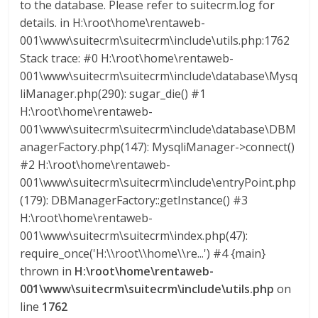
to the database. Please refer to suitecrm.log for
M
details. in H:\root\home\rentaweb-
A
001\www\suitecrm\suitecrm\include\utils.php:1762
Q
Stack trace: #0 H:\root\home\rentaweb-
U
001\www\suitecrm\suitecrm\include\database\Mysq
I
liManager.php(290): sugar_die() #1
N
H:\root\home\rentaweb-
A
001\www\suitecrm\suitecrm\include\database\DBM
–
T
anagerFactory.php(147): MysqliManager->connect()
R
#2 H:\root\home\rentaweb-
A
001\www\suitecrm\suitecrm\include\entryPoint.php
N
(179): DBManagerFactory::getInstance() #3
S
H:\root\home\rentaweb-
P
001\www\suitecrm\suitecrm\index.php(47):
O
require_once('H:\\root\\home\\re...') #4 {main}
R
thrown in
H:\root\home\rentaweb-
T
001\www\suitecrm\suitecrm\include\utils.php
on
E
line
1762
Y