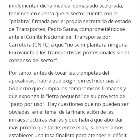
a
implementar dicha medida, demasiado acelerada,
teniendo en cuenta que el sector cuenta con la
“palabra” firmada por el propio secretario de estado
r
de Transportes, Pedro Saura, comprometiéndose
ante el Comité Nacional del Transporte por
i
Carretera (CNTC) a que “no se implantará ninguna
Euroviñeta a los transportistas profesionales sin el
a
consenso del sector”.
Por tanto, antes de tocar las trompetas del
e
apocalipsis, habrá que exigir sin estridencias al
Gobierno que cumpla los compromisos firmados y
n
que exponga la “letra pequeña” de su proyecto de
“pago por uso”. Hay cuestiones que no pueden ser
C
obviadas en el tema de la financiación de las
infraestructuras viarias y que habrá que abordar
o
más pronto que tarde; entre ellas, si deberíamos
establecer una tasa finalista para atender el déficit