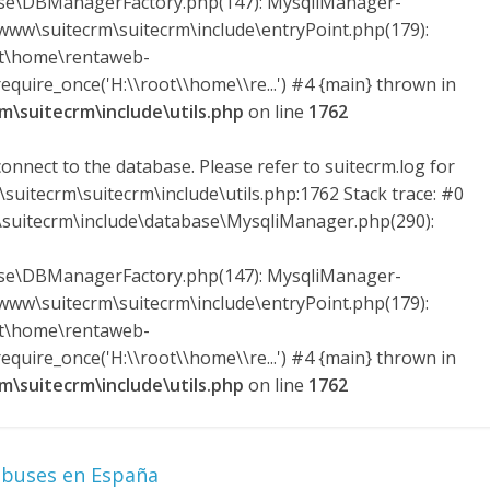
ase\DBManagerFactory.php(147): MysqliManager-
ww\suitecrm\suitecrm\include\entryPoint.php(179):
ot\home\rentaweb-
quire_once('H:\\root\\home\\re...') #4 {main} thrown in
\suitecrm\include\utils.php
on line
1762
onnect to the database. Please refer to suitecrm.log for
suitecrm\suitecrm\include\utils.php:1762 Stack trace: #0
uitecrm\include\database\MysqliManager.php(290):
ase\DBManagerFactory.php(147): MysqliManager-
ww\suitecrm\suitecrm\include\entryPoint.php(179):
ot\home\rentaweb-
quire_once('H:\\root\\home\\re...') #4 {main} thrown in
\suitecrm\include\utils.php
on line
1762
obuses en España