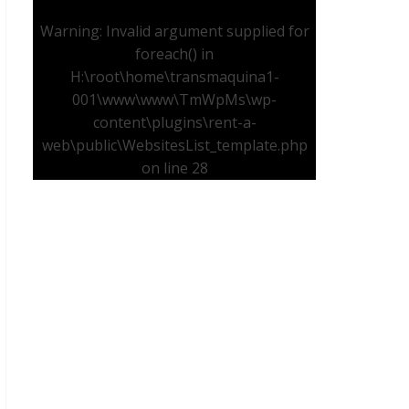
Warning
: Invalid argument supplied for
foreach() in
H:\root\home\transmaquina1-
001\www\www\TmWpMs\wp-
content\plugins\rent-a-
web\public\WebsitesList_template.php
on line
28