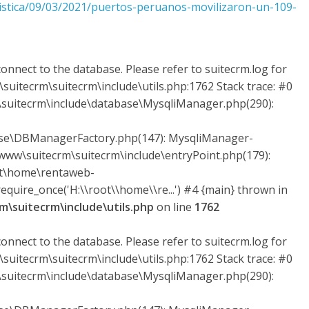
ogistica/09/03/2021/puertos-peruanos-movilizaron-un-109-
onnect to the database. Please refer to suitecrm.log for
suitecrm\suitecrm\include\utils.php:1762 Stack trace: #0
uitecrm\include\database\MysqliManager.php(290):
ase\DBManagerFactory.php(147): MysqliManager-
ww\suitecrm\suitecrm\include\entryPoint.php(179):
ot\home\rentaweb-
quire_once('H:\\root\\home\\re...') #4 {main} thrown in
\suitecrm\include\utils.php
on line
1762
onnect to the database. Please refer to suitecrm.log for
suitecrm\suitecrm\include\utils.php:1762 Stack trace: #0
uitecrm\include\database\MysqliManager.php(290):