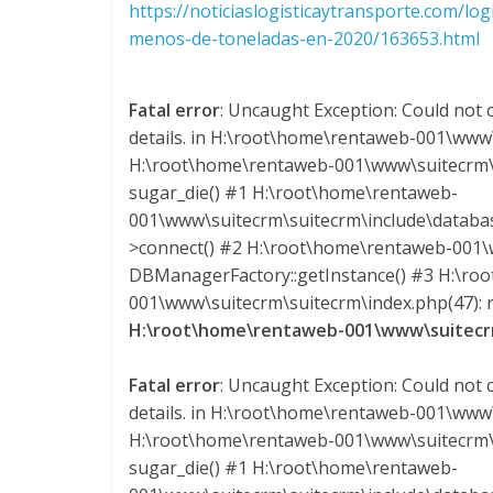
n
https://noticiaslogisticaytransporte.com/l
menos-de-toneladas-en-2020/163653.html
s
Fatal error
: Uncaught Exception: Could not c
p
details. in H:\root\home\rentaweb-001\www\
H:\root\home\rentaweb-001\www\suitecrm\s
o
sugar_die() #1 H:\root\home\rentaweb-
001\www\suitecrm\suitecrm\include\datab
>connect() #2 H:\root\home\rentaweb-001\w
r
DBManagerFactory::getInstance() #3 H:\ro
001\www\suitecrm\suitecrm\index.php(47): re
t
H:\root\home\rentaweb-001\www\suitecrm
e
Fatal error
: Uncaught Exception: Could not c
details. in H:\root\home\rentaweb-001\www\
d
H:\root\home\rentaweb-001\www\suitecrm\s
sugar_die() #1 H:\root\home\rentaweb-