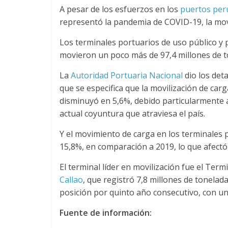
u
A pesar de los esfuerzos en los
puertos pe
representó la pandemia de COVID-19, la movi
i
Los terminales portuarios de uso público y 
movieron un poco más de 97,4 millones de t
n
La
Autoridad Portuaria Nacional
dio los deta
que se especifica que la movilización de car
a
disminuyó en 5,6%, debido particularmente 
actual coyuntura que atraviesa el país.
–
Y el movimiento de carga en los terminales 
15,8%, en comparación a 2019, lo que afectó 
T
El terminal líder en movilización fue el Ter
r
Callao
, que registró 7,8 millones de tonela
posición por quinto año consecutivo, con una
a
Fuente de información: