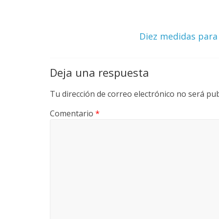
y
M
Diez medidas para 
a
Deja una respuesta
q
Tu dirección de correo electrónico no será pub
u
Comentario
*
i
n
a