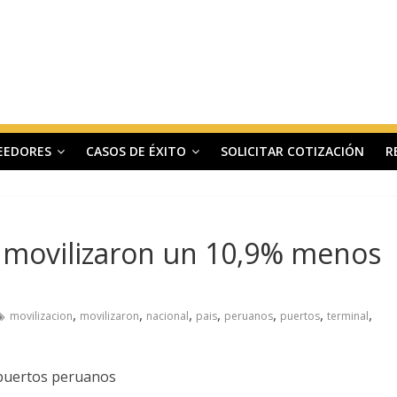
EEDORES
CASOS DE ÉXITO
SOLICITAR COTIZACIÓN
R
 movilizaron un 10,9% menos
,
,
,
,
,
,
,
movilizacion
movilizaron
nacional
pais
peruanos
puertos
terminal