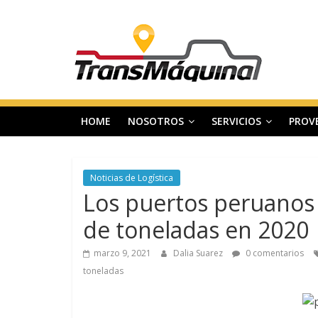
Saltar
T
al
contenido
r
a
HOME
NOSOTROS
SERVICIOS
PROV
n
s
Noticias de Logística
Los puertos peruanos
m
de toneladas en 2020
a
marzo 9, 2021
Dalia Suarez
0 comentarios
toneladas
q