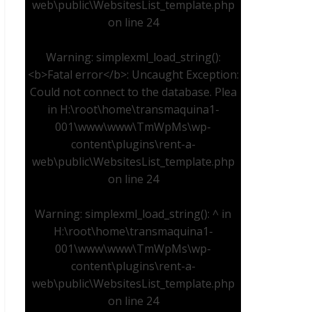
web\public\WebsitesList_template.php
on line
24
Warning
: simplexml_load_string():
<b>Fatal error</b>: Uncaught Exception:
Could not connect to the database. Plea
in
H:\root\home\transmaquina1-
001\www\www\TmWpMs\wp-
content\plugins\rent-a-
web\public\WebsitesList_template.php
on line
24
Warning
: simplexml_load_string(): ^ in
H:\root\home\transmaquina1-
001\www\www\TmWpMs\wp-
content\plugins\rent-a-
web\public\WebsitesList_template.php
on line
24