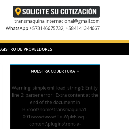
transmaquina.internacional@gmail.com
WhatsApp +573146675732, +584141344667
EGISTRO DE PROVEEDORES
NUESTRA COBERTURA
Warning
: simplexml_load_string(): Entity:
line 2: parser error : Extra content at the
end of the document in
H:\root\home\transmaquina1-
001\www\www\TmWpMs\wp-
content\plugins\rent-a-