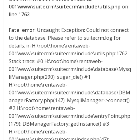
a
001\www\suitecrm\suitecrm\include\utils.php
on
line
1762
r
Fatal error
: Uncaught Exception: Could not connect
to the database. Please refer to suitecrm.log for
i
details. in H:\root\home\rentaweb-
001\www\suitecrm\suitecrm\include\utils.php:1762
a
Stack trace: #0 H:\root\home\rentaweb-
001\www\suitecrm\suitecrm\include\database\Mysq
e
liManager.php(290): sugar_die() #1
H:\root\home\rentaweb-
n
001\www\suitecrm\suitecrm\include\database\DBM
anagerFactory.php(147): MysqliManager->connect()
C
#2 H:\root\home\rentaweb-
001\www\suitecrm\suitecrm\include\entryPoint.php
(179): DBManagerFactory::getInstance() #3
o
H:\root\home\rentaweb-
001\www\suitecrm\suitecrm\index.php(47):