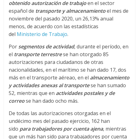
r
obtenido autorización
de trabajo
en el sector
español de
transporte y almacenamiento
el mes de
a
noviembre del pasado 2020, un 26,13% anual
menos, de acuerdo con las estadísticas
n
del
Ministerio de Trabajo
.
s
Por
segmentos de actividad
, durante el período, en
el
transporte terrestre
se han otorgado 85
autorizaciones para ciudadanos de otras
p
nacionalidades, en el marítimo se han dado 17, dos
más en el transporte aéreao, en el
almacenamiento
o
y actividades anexas al transporte
se han sumado
52, mientras que en
actividades postales y de
r
correo
se han dado ocho más.
De todas las autorizaciones otorgadas en el
t
undécimo mes del pasado ejercicio, 162 han
sido
para trabajadores por cuenta ajena
, mientras
e
que un más han sido para trabajadores por cuenta