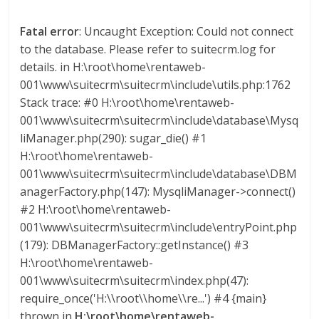
s
Fatal error
: Uncaught Exception: Could not connect
to the database. Please refer to suitecrm.log for
y
details. in H:\root\home\rentaweb-
001\www\suitecrm\suitecrm\include\utils.php:1762
M
Stack trace: #0 H:\root\home\rentaweb-
001\www\suitecrm\suitecrm\include\database\Mysq
a
liManager.php(290): sugar_die() #1
H:\root\home\rentaweb-
q
001\www\suitecrm\suitecrm\include\database\DBM
anagerFactory.php(147): MysqliManager->connect()
#2 H:\root\home\rentaweb-
u
001\www\suitecrm\suitecrm\include\entryPoint.php
(179): DBManagerFactory::getInstance() #3
i
H:\root\home\rentaweb-
001\www\suitecrm\suitecrm\index.php(47):
n
require_once('H:\\root\\home\\re...') #4 {main}
thrown in
H:\root\home\rentaweb-