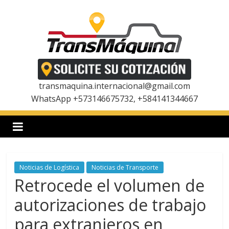
Saltar
al
contenido
T
r
transmaquina.internacional@gmail.com
WhatsApp +573146675732, +584141344667
a
n
Noticias de Logística
Noticias de Transporte
s
Retrocede el volumen de
m
autorizaciones de trabajo
para extranjeros en