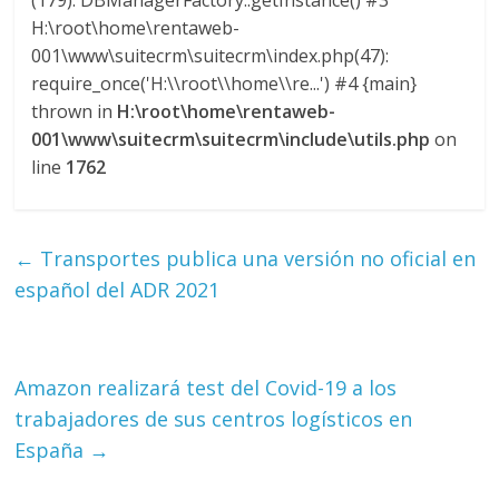
(179): DBManagerFactory::getInstance() #3
M
H:\root\home\rentaweb-
A
001\www\suitecrm\suitecrm\index.php(47):
Q
require_once('H:\\root\\home\\re...') #4 {main}
U
thrown in
H:\root\home\rentaweb-
I
001\www\suitecrm\suitecrm\include\utils.php
on
N
line
1762
A
–
T
R
←
Transportes publica una versión no oficial en
A
español del ADR 2021
N
S
P
Amazon realizará test del Covid-19 a los
O
R
trabajadores de sus centros logísticos en
T
España
→
E
Y