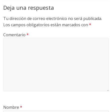
G
Deja una respuesta
R
U
Tu dirección de correo electrónico no será publicada.
A
Los campos obligatorios están marcados con
*
S
Comentario
*
Nombre
*