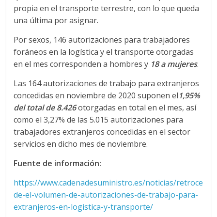
propia en el transporte terrestre, con lo que queda
d
una última por asignar.
Por sexos, 146 autorizaciones para trabajadores
e
foráneos en la logística y el transporte otorgadas
en el mes corresponden a hombres y
18
a mujeres
.
E
Las 164 autorizaciones de trabajo para extranjeros
q
concedidas en noviembre de 2020 suponen el
1,95%
del total de 8.426
otorgadas en total en el mes, así
como el 3,27% de las 5.015 autorizaciones para
u
trabajadores extranjeros concedidas en el sector
servicios en dicho mes de noviembre.
i
Fuente de información:
p
https://www.cadenadesuministro.es/noticias/retroce
de-el-volumen-de-autorizaciones-de-trabajo-para-
o
extranjeros-en-logistica-y-transporte/