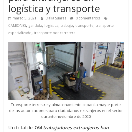
a
logística y transporte
q
marzo 5, 2021
Dalia Suarez
0 comentarios
,
,
,
,
,
CAMIONES
gandola
logistica
trabajo
transporte
transporte
u
,
especializado
transporte por carretera
i
n
a
–
Transporte terrestre y almacenamiento copan la mayor parte
de las autorizaciones para ciudadanos extranjeros en el sector
T
durante noviembre de 2020
Un total de
164
trabajadores extranjeros han