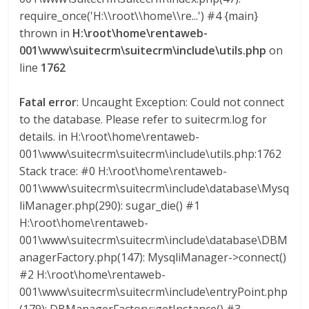
l
require_once('H:\\root\\home\\re...') #4 {main}
thrown in
H:\root\home\rentaweb-
o
001\www\suitecrm\suitecrm\include\utils.php
on
line
1762
m
Fatal error
: Uncaught Exception: Could not connect
b
to the database. Please refer to suitecrm.log for
details. in H:\root\home\rentaweb-
001\www\suitecrm\suitecrm\include\utils.php:1762
i
Stack trace: #0 H:\root\home\rentaweb-
001\www\suitecrm\suitecrm\include\database\Mysq
a
liManager.php(290): sugar_die() #1
H:\root\home\rentaweb-
T
001\www\suitecrm\suitecrm\include\database\DBM
R
anagerFactory.php(147): MysqliManager->connect()
A
#2 H:\root\home\rentaweb-
N
001\www\suitecrm\suitecrm\include\entryPoint.php
S