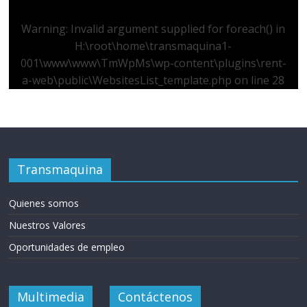
Warning
: Invalid argument supplied for foreach() in
H:\root\home\transmaquina1-
001\www\www\TmWpMs\wp-content\plugins\rent-
a-web\public\WebsitesList_template.php
on line
28
Transmaquina
Quienes somos
Nuestros Valores
Oportunidades de empleo
Multimedia
Contáctenos