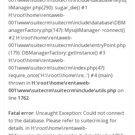
001\www\suitecrm\suitecrm\include\database\Mysq
M
liManager.php(290): sugar_die() #1
A
H:\root\home\rentaweb-
Q
001\www\suitecrm\suitecrm\include\database\DBM
U
anagerFactory.php(147): MysqliManager->connect()
I
#2 H:\root\home\rentaweb-
N
001\www\suitecrm\suitecrm\include\entryPoint.php
A
(179): DBManagerFactory::getInstance() #3
–
H:\root\home\rentaweb-
T
001\www\suitecrm\suitecrm\index.php(47):
R
require_once('H:\\root\\home\\re...') #4 {main}
A
thrown in
H:\root\home\rentaweb-
N
001\www\suitecrm\suitecrm\include\utils.php
on
S
line
1762
P
O
R
Fatal error
: Uncaught Exception: Could not connect
T
to the database. Please refer to suitecrm.log for
E
details. in H:\root\home\rentaweb-
Y