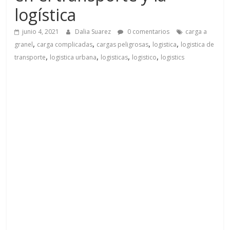
a
logística
q
junio 4, 2021
Dalia Suarez
0 comentarios
carga a
,
,
,
,
granel
carga complicadas
cargas peligrosas
logistica
logistica de
u
,
,
,
,
transporte
logistica urbana
logisticas
logistico
logistics
i
n
a
–
T