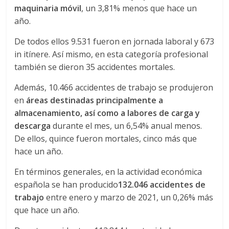
a
maquinaria móvil
, un 3,81% menos que hace un
año.
r
De todos ellos 9.531 fueron en jornada laboral y 673
in itínere. Así mismo, en esta categoría profesional
i
también se dieron 35 accidentes mortales.
Además, 10.466 accidentes de trabajo se produjeron
a
en
áreas destinadas principalmente a
almacenamiento, así como a labores de carga y
e
descarga
durante el mes, un 6,54% anual menos.
De ellos, quince fueron mortales, cinco más que
n
hace un año.
En términos generales, en la actividad económica
C
española se han producido
132.046 accidentes de
trabajo
entre enero y marzo de 2021, un 0,26% más
o
que hace un año.