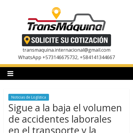
Saltar
al
contenido
T
r
transmaquina.internacional@gmail.com
WhatsApp +573146675732, +584141344667
a
n
Noticias de Logística
s
Sigue a la baja el volumen
m
de accidentes laborales
en el transporte y la