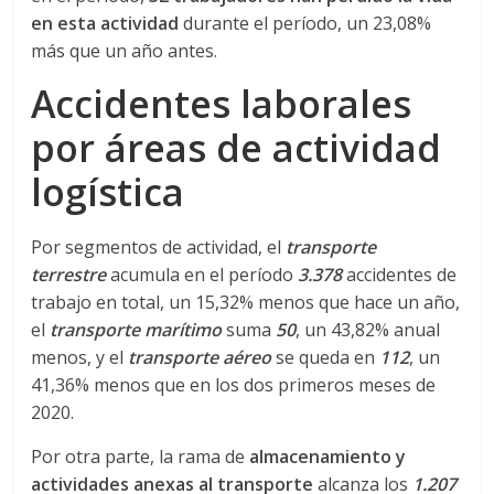
en esta actividad
durante el período, un 23,08%
d
más que un año antes.
Accidentes laborales
e
por áreas de actividad
E
logística
q
Por segmentos de actividad, el
transporte
terrestre
acumula en el período
3.378
accidentes de
u
trabajo en total, un 15,32% menos que hace un año,
el
transporte marítimo
suma
50
, un 43,82% anual
i
menos, y el
transporte aéreo
se queda en
112
, un
41,36% menos que en los dos primeros meses de
p
2020.
Por otra parte, la rama de
almacenamiento y
o
actividades anexas al transporte
alcanza los
1.207