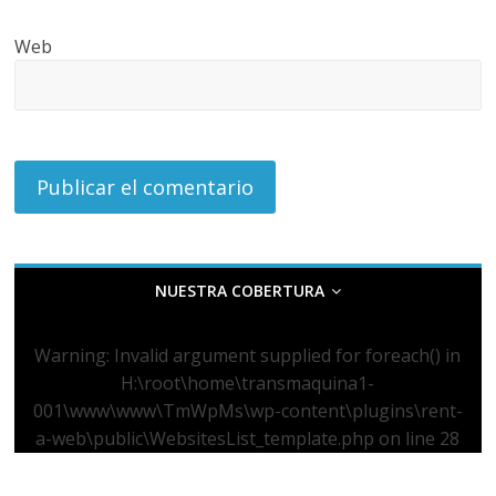
Web
NUESTRA COBERTURA
Warning
: Invalid argument supplied for foreach() in
H:\root\home\transmaquina1-
001\www\www\TmWpMs\wp-content\plugins\rent-
a-web\public\WebsitesList_template.php
on line
28