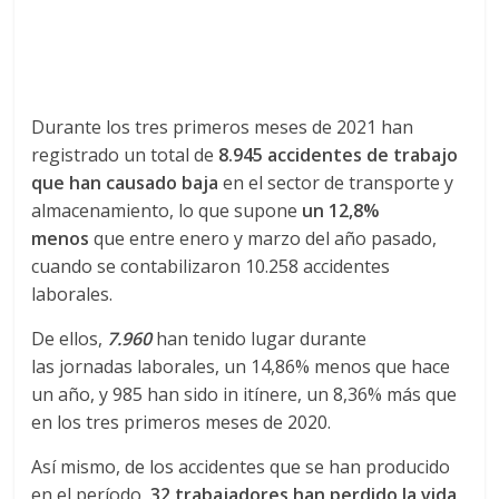
r
a
n
Durante los tres primeros meses de 2021 han
registrado un total de
8.945 accidentes de trabajo
s
que han causado baja
en el sector de transporte y
almacenamiento, lo que supone
un 12,8%
p
menos
que entre enero y marzo del año pasado,
cuando se contabilizaron 10.258 accidentes
o
laborales.
De ellos,
7.960
han tenido lugar durante
r
las jornadas laborales, un 14,86% menos que hace
un año, y 985 han sido in itínere, un 8,36% más que
t
en los tres primeros meses de 2020.
Así mismo, de los accidentes que se han producido
e
en el período,
32 trabajadores han perdido la vida