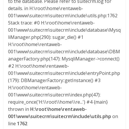
to the database. Please refer to suitecrm.log for
details. in H:\root\home\rentaweb-
001\www\suitecrm\suitecrm\include\utils.php:1762
Stack trace: #0 H:\root\home\rentaweb-
001\www\suitecrm\suitecrm\include\database\Mysq
liManager.php(290): sugar_die() #1
H:\root\home\rentaweb-
001\www\suitecrm\suitecrm\include\database\DBM
anagerFactory.php(147): MysqliManager->connect()
#2 H:\root\home\rentaweb-
001\www\suitecrm\suitecrm\include\entryPoint.php
(179): DBManagerFactory::getInstance() #3
H:\root\home\rentaweb-
001\www\suitecrm\suitecrm\index.php(47):
require_once('H:\\root\\home\\re...') #4 {main}
thrown in
H:\root\home\rentaweb-
001\www\suitecrm\suitecrm\include\utils.php
on
line
1762