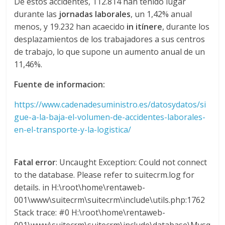
De estos accidentes, 112.814 han tenido lugar
l
durante las
jornadas laborales
, un 1,42% anual
menos, y 19.232 han acaecido
in itínere
, durante los
o
desplazamientos de los trabajadores a sus centros
de trabajo, lo que supone un aumento anual de un
m
11,46%.
Fuente de informacion:
b
https://www.cadenadesuministro.es/datosydatos/si
i
gue-a-la-baja-el-volumen-de-accidentes-laborales-
en-el-transporte-y-la-logistica/
a
Fatal error
: Uncaught Exception: Could not connect
T
to the database. Please refer to suitecrm.log for
R
details. in H:\root\home\rentaweb-
A
001\www\suitecrm\suitecrm\include\utils.php:1762
N
Stack trace: #0 H:\root\home\rentaweb-
S