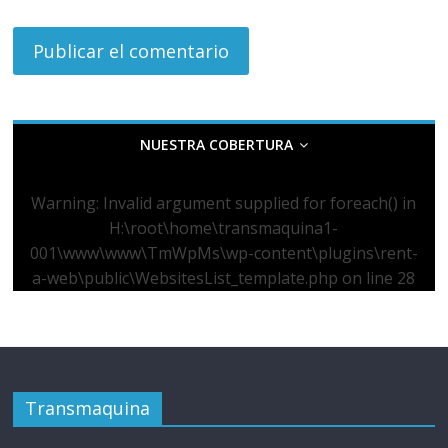
NUESTRA COBERTURA
Warning
: Invalid argument supplied for foreach() in
H:\root\home\transmaquina1-
001\www\www\TmWpMs\wp-content\plugins\rent-
a-web\public\WebsitesList_template.php
on line
28
Transmaquina