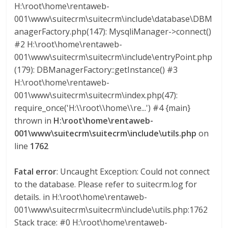
H:\root\home\rentaweb-
G
001\www\suitecrm\suitecrm\include\database\DBM
R
anagerFactory.php(147): MysqliManager->connect()
U
#2 H:\root\home\rentaweb-
A
001\www\suitecrm\suitecrm\include\entryPoint.php
S
(179): DBManagerFactory::getInstance() #3
H:\root\home\rentaweb-
001\www\suitecrm\suitecrm\index.php(47):
require_once('H:\\root\\home\\re...') #4 {main}
thrown in
H:\root\home\rentaweb-
001\www\suitecrm\suitecrm\include\utils.php
on
line
1762
Fatal error
: Uncaught Exception: Could not connect
to the database. Please refer to suitecrm.log for
details. in H:\root\home\rentaweb-
001\www\suitecrm\suitecrm\include\utils.php:1762
Stack trace: #0 H:\root\home\rentaweb-