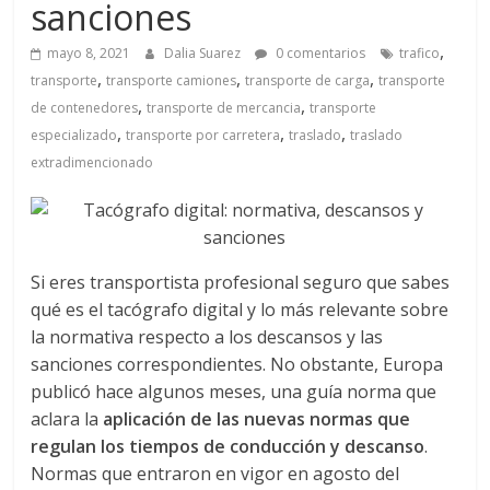
a
sanciones
,
q
mayo 8, 2021
Dalia Suarez
0 comentarios
trafico
,
,
,
transporte
transporte camiones
transporte de carga
transporte
,
,
de contenedores
transporte de mercancia
transporte
u
,
,
,
especializado
transporte por carretera
traslado
traslado
extradimencionado
i
n
Si eres transportista profesional seguro que sabes
a
qué es el tacógrafo digital y lo más relevante sobre
la normativa respecto a los descansos y las
–
sanciones correspondientes. No obstante, Europa
publicó hace algunos meses, una guía norma que
T
aclara la
aplicación de las nuevas normas que
regulan los tiempos de conducción y descanso
.
Normas que entraron en vigor en agosto del