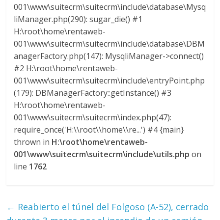
001\www\suitecrm\suitecrm\include\database\Mysq
liManager.php(290): sugar_die() #1
H:\root\home\rentaweb-
001\www\suitecrm\suitecrm\include\database\DBM
anagerFactory.php(147): MysqliManager->connect()
#2 H:\root\home\rentaweb-
001\www\suitecrm\suitecrm\include\entryPoint.php
(179): DBManagerFactory::getInstance() #3
H:\root\home\rentaweb-
001\www\suitecrm\suitecrm\index.php(47):
require_once('H:\\root\\home\\re...') #4 {main}
thrown in
H:\root\home\rentaweb-
001\www\suitecrm\suitecrm\include\utils.php
on
line
1762
←
Reabierto el túnel del Folgoso (A-52), cerrado