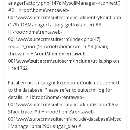
anagerFactory.php(147): MysqliManager->connect()
M
#2 H:\root\home\rentaweb-
A
001\www\suitecrm\suitecrm\include\entryPoint.php
Q
(179): DBManagerFactory::getInstance() #3
U
H:\root\home\rentaweb-
I
N
001\www\suitecrm\suitecrm\index.php(47):
A
require_once('H:\\root\\home\\re...') #4 {main}
–
thrown in
H:\root\home\rentaweb-
T
001\www\suitecrm\suitecrm\include\utils.php
on
R
line
1762
A
N
Fatal error
: Uncaught Exception: Could not connect
S
to the database. Please refer to suitecrm.log for
P
details. in H:\root\home\rentaweb-
O
001\www\suitecrm\suitecrm\include\utils.php:1762
R
Stack trace: #0 H:\root\home\rentaweb-
T
001\www\suitecrm\suitecrm\include\database\Mysq
E
liManager.php(290): sugar_die() #1
Y