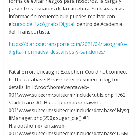
forma de evitar riesgos para nosotros, la carga y
l
para otros usuarios de la carretera. Si deseas más
información recuerda que puedes realizar con
o
el
curso de Tacógrafo Digital
, dentro de Academia
del Transportista.
m
https://diariodetransporte.com/2021/04/tacografo-
digital-normativa-descansos-y-sanciones/
b
i
Fatal error
: Uncaught Exception: Could not connect
to the database. Please refer to suitecrm.log for
a
details. in H:\root\home\rentaweb-
001\www\suitecrm\suitecrm\include\utils.php:1762
Stack trace: #0 H:\root\home\rentaweb-
T
001\www\suitecrm\suitecrm\include\database\Mysq
R
liManager.php(290): sugar_die() #1
A
H:\root\home\rentaweb-
N
001\www\suitecrm\suitecrm\include\database\DBM
S