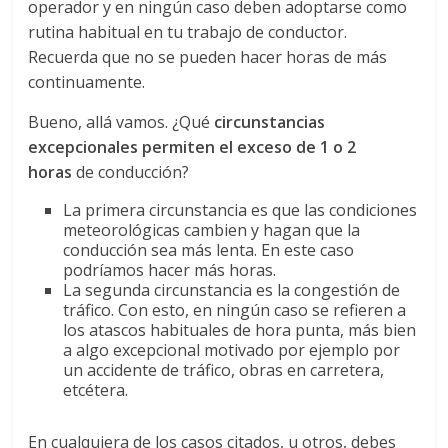
operador y en ningún caso deben adoptarse como
d
rutina habitual en tu trabajo de conductor.
Recuerda que no se pueden hacer horas de más
continuamente.
e
Bueno, allá vamos. ¿Qué
circunstancias
E
excepcionales permiten el exceso de 1 o 2
horas
de conducción?
q
La primera circunstancia es que las condiciones
meteorológicas cambien y hagan que la
conducción sea más lenta. En este caso
u
podríamos hacer más horas.
La segunda circunstancia es la congestión de
i
tráfico. Con esto, en ningún caso se refieren a
los atascos habituales de hora punta, más bien
a algo excepcional motivado por ejemplo por
p
un accidente de tráfico, obras en carretera,
etcétera.
o
En cualquiera de los casos citados, u otros, debes