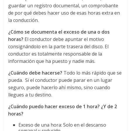
guardar un registro documental, un comprobante
s
de por qué debes hacer uso de esas horas extra en
la conducción.
y
¿Cómo se documenta el exceso de una o dos
M
horas?
El conductor debe apuntar el motivo
consignándolo en la parte trasera del disco. El
conductor es totalmente responsable de la
a
información que ha puesto y nadie más.
q
¿Cuándo debe hacerse?
Todo lo más rápido que se
pueda. Si el conductor puede parar en un lugar
u
seguro, puede hacerlo ahí mismo, sino cuando
llegues a tu destino.
i
¿Cuándo puedo hacer exceso de 1 hora? ¿Y de 2
horas?
n
Exceso de una hora: Solo en el descanso
semanal y reducido.