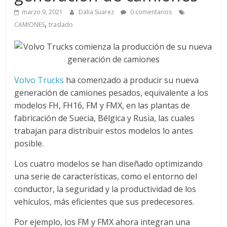
a
marzo 9, 2021
Dalia Suarez
0 comentarios
,
q
CAMIONES
traslado
u
i
Volvo Trucks
ha comenzado a producir su nueva
generación de camiones pesados, equivalente a los
modelos FH, FH16, FM y FMX, en las plantas de
n
fabricación de Suecia, Bélgica y Rusia, las cuales
trabajan para distribuir estos modelos lo antes
a
posible.
–
Los cuatro modelos se han diseñado optimizando
una serie de características, como el entorno del
conductor, la seguridad y la productividad de los
T
vehículos, más eficientes que sus predecesores.
Por ejemplo, los FM y FMX ahora integran una