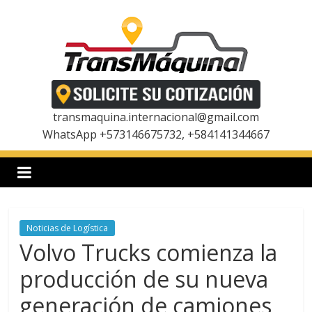
Saltar
al
contenido
T
r
transmaquina.internacional@gmail.com
WhatsApp +573146675732, +584141344667
a
n
Noticias de Logística
s
Volvo Trucks comienza la
m
producción de su nueva
generación de camiones