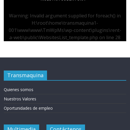
Warning
: Invalid argument supplied for foreach() in
H:\root\home\transmaquina1-
001\www\www\TmWpMs\wp-content\plugins\rent-
a-web\public\WebsitesList_template.php
on line
28
Transmaquina
Quienes somos
Nuestros Valores
Oportunidades de empleo
Multimedia
Contáctenos