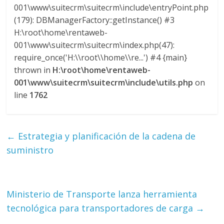
M
001\www\suitecrm\suitecrm\include\entryPoint.php
A
(179): DBManagerFactory::getInstance() #3
Q
H:\root\home\rentaweb-
U
001\www\suitecrm\suitecrm\index.php(47):
I
require_once('H:\\root\\home\\re...') #4 {main}
N
thrown in
H:\root\home\rentaweb-
A
001\www\suitecrm\suitecrm\include\utils.php
on
–
line
1762
T
R
A
←
Estrategia y planificación de la cadena de
N
suministro
S
P
O
R
Ministerio de Transporte lanza herramienta
T
tecnológica para transportadores de carga
→
E
Y