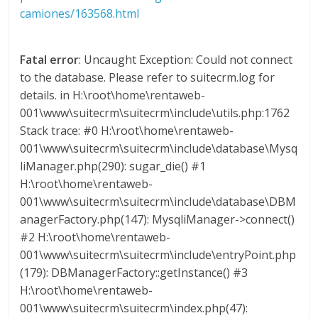
camiones/163568.html
s
y
Fatal error
: Uncaught Exception: Could not connect
to the database. Please refer to suitecrm.log for
M
details. in H:\root\home\rentaweb-
001\www\suitecrm\suitecrm\include\utils.php:1762
Stack trace: #0 H:\root\home\rentaweb-
a
001\www\suitecrm\suitecrm\include\database\Mysq
liManager.php(290): sugar_die() #1
q
H:\root\home\rentaweb-
001\www\suitecrm\suitecrm\include\database\DBM
u
anagerFactory.php(147): MysqliManager->connect()
#2 H:\root\home\rentaweb-
i
001\www\suitecrm\suitecrm\include\entryPoint.php
(179): DBManagerFactory::getInstance() #3
n
H:\root\home\rentaweb-
001\www\suitecrm\suitecrm\index.php(47):