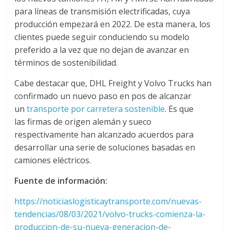
para líneas de transmisión electrificadas, cuya
d
producción empezará en 2022. De esta manera, los
clientes puede seguir conduciendo su modelo
e
preferido a la vez que no dejan de avanzar en
términos de sostenibilidad.
E
Cabe destacar que, DHL Freight y Volvo Trucks han
confirmado un nuevo paso en pos de alcanzar
q
un
transporte por carretera sostenible
. Es que
las firmas de origen alemán y sueco
u
respectivamente han alcanzado acuerdos para
desarrollar una serie de soluciones basadas en
i
camiones eléctricos.
Fuente de información:
p
https://noticiaslogisticaytransporte.com/nuevas-
o
tendencias/08/03/2021/volvo-trucks-comienza-la-
produccion-de-su-nueva-generacion-de-