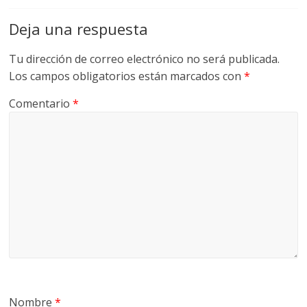
G
Deja una respuesta
R
U
Tu dirección de correo electrónico no será publicada.
A
Los campos obligatorios están marcados con
*
S
Comentario
*
Nombre
*