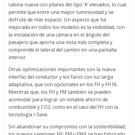
r
cabina nueva con pilares del tipo ‘A’ elevados, lo cual
a
permite que entre una mayor luminosidad y se
disfrute de más espacio. Un aspecto que ha
mejorado en todos los modelos es la visibilidad, con
n
la instalación de una cámara en el ángulo del
pasajero que aporta una vista más completa y
s
comprende el lateral del camión en una pantalla
interior.
p
Otras optimizaciones importantes son la nueva
interfaz del conductor y los faros con luz larga
o
adaptativa, que son opcionales en los FH y FH16.
Mientras que, los FH y FM también se pueden
r
acomodar para lograr un notable ahorro de
combustible y CO2, como en el caso del FH con la
t
tecnología I-Save.
Sin abandonar su compromiso con la sostenibilidad,
e
los nuevos camiones FH, FM y FMX se han fabricado