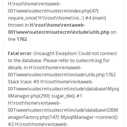
l
H:\root\home\rentaweb-
001\www\suitecrm\suitecrm\index.php(47):
o
require_once('H:\\root\\home\\re...') #4 {main}
thrown in
H:\root\home\rentaweb-
001\www\suitecrm\suitecrm\include\utils.php
on
m
line
1762
b
Fatal error
: Uncaught Exception: Could not connect
to the database. Please refer to suitecrm.log for
i
details. in H:\root\home\rentaweb-
001\www\suitecrm\suitecrm\include\utils.php:1762
a
Stack trace: #0 H:\root\home\rentaweb-
001\www\suitecrm\suitecrm\include\database\Mysq
liManager.php(290): sugar_die() #1
T
H:\root\home\rentaweb-
R
001\www\suitecrm\suitecrm\include\database\DBM
A
anagerFactory.php(147): MysqliManager->connect()
N
#2 H:\root\home\rentaweb-
S