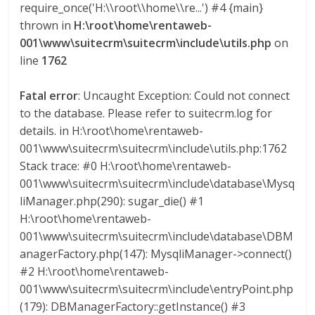
require_once('H:\\root\\home\\re...') #4 {main}
a
thrown in
H:\root\home\rentaweb-
001\www\suitecrm\suitecrm\include\utils.php
on
r
line
1762
i
Fatal error
: Uncaught Exception: Could not connect
to the database. Please refer to suitecrm.log for
a
details. in H:\root\home\rentaweb-
001\www\suitecrm\suitecrm\include\utils.php:1762
e
Stack trace: #0 H:\root\home\rentaweb-
001\www\suitecrm\suitecrm\include\database\Mysq
liManager.php(290): sugar_die() #1
n
H:\root\home\rentaweb-
001\www\suitecrm\suitecrm\include\database\DBM
C
anagerFactory.php(147): MysqliManager->connect()
#2 H:\root\home\rentaweb-
o
001\www\suitecrm\suitecrm\include\entryPoint.php
(179): DBManagerFactory::getInstance() #3