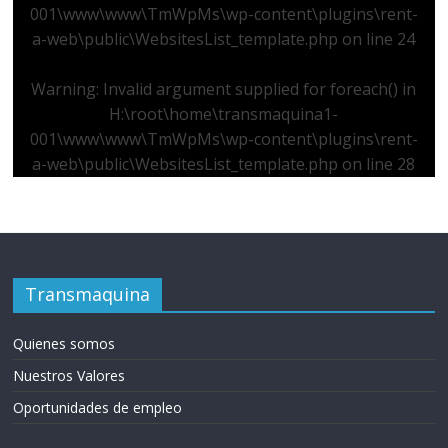
001\www\www\TmWpMs\wp-content\plugins\rent-
a-web\public\WebsitesList_template.php
on line
24
Warning
: Invalid argument supplied for foreach() in
H:\root\home\transmaquina1-
001\www\www\TmWpMs\wp-content\plugins\rent-
a-web\public\WebsitesList_template.php
on line
28
Transmaquina
Quienes somos
Nuestros Valores
Oportunidades de empleo