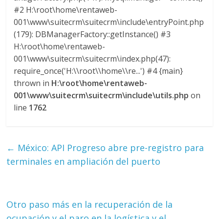
M
#2 H:\root\home\rentaweb-
A
001\www\suitecrm\suitecrm\include\entryPoint.php
Q
(179): DBManagerFactory::getInstance() #3
U
H:\root\home\rentaweb-
I
001\www\suitecrm\suitecrm\index.php(47):
N
require_once('H:\\root\\home\\re...') #4 {main}
A
thrown in
H:\root\home\rentaweb-
–
001\www\suitecrm\suitecrm\include\utils.php
on
T
line
1762
R
A
N
←
México: API Progreso abre pre-registro para
S
P
terminales en ampliación del puerto
O
R
T
Otro paso más en la recuperación de la
E
ocupación y el paro en la logística y el
Y