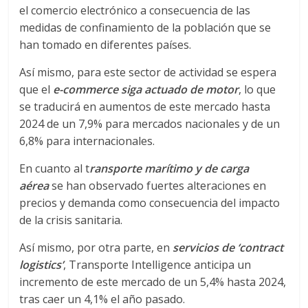
r
el comercio electrónico a consecuencia de las
a
medidas de confinamiento de la población que se
han tomado en diferentes países.
n
Así mismo, para este sector de actividad se espera
que el
e-commerce siga actuado de motor
, lo que
s
se traducirá en aumentos de este mercado hasta
2024 de un 7,9% para mercados nacionales y de un
p
6,8% para internacionales.
En cuanto al t
ransporte marítimo y de carga
o
aérea
se han observado fuertes alteraciones en
precios y demanda como consecuencia del impacto
r
de la crisis sanitaria.
Así mismo, por otra parte, en
servicios de ‘contract
t
logistics’
, Transporte Intelligence anticipa un
incremento de este mercado de un 5,4% hasta 2024,
e
tras caer un 4,1% el año pasado.