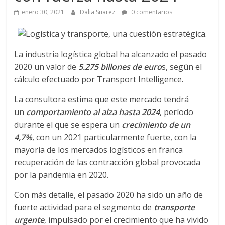
a
enero 30, 2021
Dalia Suarez
0 comentarios
q
u
La industria logística global ha alcanzado el pasado
2020 un valor de
5.275 billones de euro
s, según el
i
cálculo efectuado por Transport Intelligence.
La consultora estima que este mercado tendrá
n
un
comportamiento al alza hasta 2024
, período
durante el que se espera un
crecimiento de un
a
4,7%
, con un 2021 particularmente fuerte, con la
mayoría de los mercados logísticos en franca
–
recuperación de las contracción global provocada
por la pandemia en 2020.
T
Con más detalle, el pasado 2020 ha sido un año de
fuerte actividad para el segmento de
transporte
urgente
, impulsado por el crecimiento que ha vivido