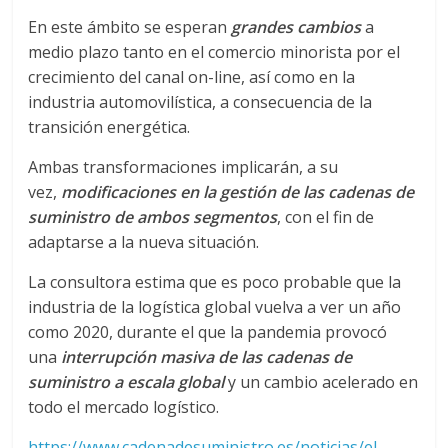
En este ámbito se esperan
grandes cambios
a
d
medio plazo tanto en el comercio minorista por el
crecimiento del canal on-line, así como en la
e
industria automovilística, a consecuencia de la
transición energética.
E
Ambas transformaciones implicarán, a su
vez,
modificaciones en la gestión de las cadenas de
q
suministro de ambos segmentos
, con el fin de
adaptarse a la nueva situación.
u
La consultora estima que es poco probable que la
i
industria de la logística global vuelva a ver un año
como 2020, durante el que la pandemia provocó
una
interrupción masiva de las cadenas de
p
suministro a escala global
y un cambio acelerado en
todo el mercado logístico.
o
https://www.cadenadesuministro.es/noticias/el-