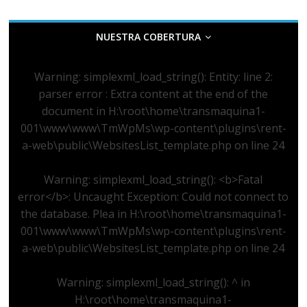
NUESTRA COBERTURA
Warning
: simplexml_load_string(): Entity: line 2:
parser error : Extra content at the end of the
document in
H:\root\home\transmaquina1-
001\www\www\TmWpMs\wp-content\plugins\rent-
a-web\public\WebsitesList_template.php
on line
24
Warning
: simplexml_load_string(): <b>Fatal
error</b>: Uncaught Exception: Could not connect to
the database. Plea in
H:\root\home\transmaquina1-
001\www\www\TmWpMs\wp-content\plugins\rent-
a-web\public\WebsitesList_template.php
on line
24
Warning
: simplexml_load_string(): ^ in
H:\root\home\transmaquina1-