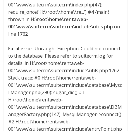
a
001\www\suitecrm\suitecrm\index.php(47):
require_once('H:\\root\\home\\re...') #4 {main}
thrown in
H:\root\home\rentaweb-
r
001\www\suitecrm\suitecrm\include\utils.php
on
line
1762
i
Fatal error
: Uncaught Exception: Could not connect
a
to the database. Please refer to suitecrm.log for
details. in H:\root\home\rentaweb-
e
001\www\suitecrm\suitecrm\include\utils.php:1762
Stack trace: #0 H:\root\home\rentaweb-
n
001\www\suitecrm\suitecrm\include\database\Mysq
liManager.php(290): sugar_die() #1
H:\root\home\rentaweb-
C
001\www\suitecrm\suitecrm\include\database\DBM
anagerFactory.php(147): MysqliManager->connect()
o
#2 H:\root\home\rentaweb-
001\www\suitecrm\suitecrm\include\entryPoint.php