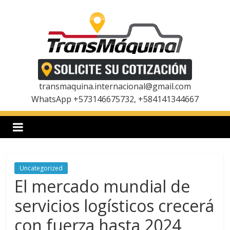
Saltar
al
contenido
T
r
transmaquina.internacional@gmail.com
WhatsApp +573146675732, +584141344667
a
n
Uncategorized
s
El mercado mundial de
m
servicios logísticos crecerá
con fuerza hasta 2024