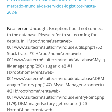
s
mercado-mundial-de-servicios-logisticos-hasta-
2024/
y
Fatal error
: Uncaught Exception: Could not connect
M
to the database. Please refer to suitecrm.log for
details. in H:\root\home\rentaweb-
a
001\www\suitecrm\suitecrm\include\utils.php:1762
Stack trace: #0 H:\root\home\rentaweb-
001\www\suitecrm\suitecrm\include\database\Mysq
q
liManager.php(290): sugar_die() #1
H:\root\home\rentaweb-
u
001\www\suitecrm\suitecrm\include\database\DBM
anagerFactory.php(147): MysqliManager->connect()
i
#2 H:\root\home\rentaweb-
001\www\suitecrm\suitecrm\include\entryPoint.php
n
(179): DBManagerFactory::getInstance() #3
H:\root\home\rentaweb-