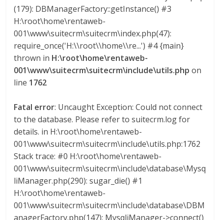
l
(179): DBManagerFactory::getInstance() #3
H:\root\home\rentaweb-
o
001\www\suitecrm\suitecrm\index.php(47):
require_once('H:\\root\\home\\re...') #4 {main}
m
thrown in
H:\root\home\rentaweb-
001\www\suitecrm\suitecrm\include\utils.php
on
line
1762
b
Fatal error
: Uncaught Exception: Could not connect
i
to the database. Please refer to suitecrm.log for
details. in H:\root\home\rentaweb-
a
001\www\suitecrm\suitecrm\include\utils.php:1762
Stack trace: #0 H:\root\home\rentaweb-
T
001\www\suitecrm\suitecrm\include\database\Mysq
R
liManager.php(290): sugar_die() #1
A
H:\root\home\rentaweb-
N
001\www\suitecrm\suitecrm\include\database\DBM
S
anagerFactory.php(147): MysqliManager->connect()