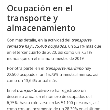
Ocupación en el
d
transporte y
e
almacenamiento
E
Con más detalle, en la actividad del
transporte
terrestre hay
575.40
0 ocupados
, un 5,21% más que
q
en el tercer cuarto de 2020, así como un 7,31%
menos que en el mismo trimestre de 2019.
u
Por otra parte, en el
transporte marítimo
hay
22.500 ocupados, un 15,73% trimestral menos, así
i
como un 13,64% anual más.
p
En el
transporte aéreo
se ha registrado un
descenso anual en el número de ocupados del
o
6,75%, hasta colocarse en las 51.100 personas, así
como con un incremento de un 28,39% en el último