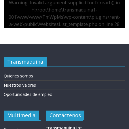
Warning
: Invalid argument supplied for foreach() in
H:\root\home\transmaquina1-
001\www\www\TmWpMs\wp-content\plugins\rent-
a-web\public\WebsitesList_template.php
on line
28
Transmaquina
Quienes somos
Nuestros Valores
Oportunidades de empleo
Multimedia
Contáctenos
transmaquina.int