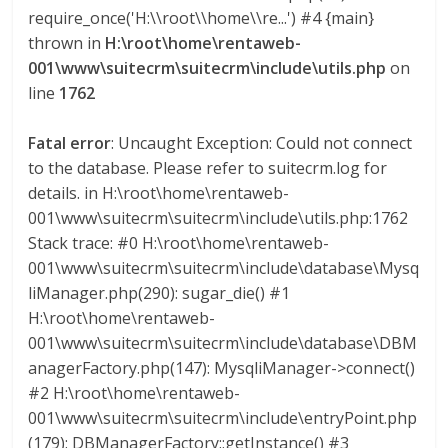
require_once('H:\\root\\home\\re...') #4 {main}
thrown in
H:\root\home\rentaweb-
001\www\suitecrm\suitecrm\include\utils.php
on
line
1762
Fatal error
: Uncaught Exception: Could not connect
to the database. Please refer to suitecrm.log for
details. in H:\root\home\rentaweb-
001\www\suitecrm\suitecrm\include\utils.php:1762
Stack trace: #0 H:\root\home\rentaweb-
001\www\suitecrm\suitecrm\include\database\Mysq
liManager.php(290): sugar_die() #1
H:\root\home\rentaweb-
001\www\suitecrm\suitecrm\include\database\DBM
anagerFactory.php(147): MysqliManager->connect()
#2 H:\root\home\rentaweb-
001\www\suitecrm\suitecrm\include\entryPoint.php
(179): DBManagerFactory::getInstance() #3