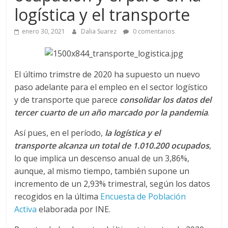
a
logística y el transporte
q
enero 30, 2021
Dalia Suarez
0 comentarios
u
El último trimstre de 2020 ha supuesto un nuevo
i
paso adelante para el empleo en el sector logístico
y de transporte que parece
consolidar los datos del
n
tercer cuarto de un año marcado por la pandemia
.
Así pues, en el período,
la logística y el
a
transporte alcanza un total de 1.010.200 ocupados
,
lo que implica un descenso anual de un 3,86%,
–
aunque, al mismo tiempo, también supone un
incremento de un 2,93% trimestral, según los datos
T
recogidos en la última
Encuesta de Población
Activa
elaborada por INE.