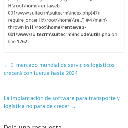
H:\root\home\rentaweb-
001\www\suitecrm\suitecrm\index.php(47):
require_once('H:\\root\\home\\re...') #4 {main}
thrown in
H:\root\home\rentaweb-
001\www\suitecrm\suitecrm\include\utils.php
on
line
1762
←
El mercado mundial de servicios logísticos
crecerá con fuerza hasta 2024
La implantación de software para transporte y
logística no para de crecer
→
Deja una respuesta