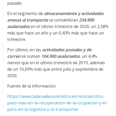
l
pasado.
En el segmento de
almacenamiento y actividades
o
anexas al transporte
se contabilizan
234.9
00
asalariados
en el último trimestre de 2020, un 2,58%
m
más que hace un año y un 0,43% más que hace un
trimestre.
b
Por último, en las
actividades postales y de
correo
se suman
104.900 asalariados
, un 4,4%
i
menos que en el último trimestre de 2019, además
de un 10,69% más que entre julio y septiembre de
a
2020.
Fuente de la informacion:
T
R
https://www.cadenadesuministro.es/noticias/otro-
A
paso-mas-en-la-recuperacion-de-la-ocupacion-y-el-
N
paro-en-la-logistica-y-el-transporte/
S