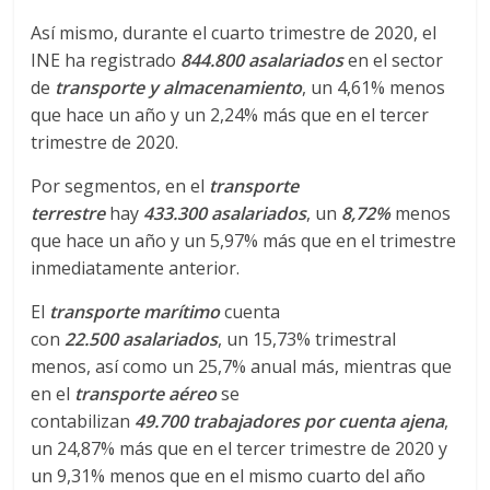
a
Así mismo, durante el cuarto trimestre de 2020, el
INE ha registrado
844.800 asalariados
en el sector
r
de
transporte y almacenamiento
, un 4,61% menos
que hace un año y un 2,24% más que en el tercer
i
trimestre de 2020.
Por segmentos, en el
transporte
a
terrestre
hay
433.3
00 asalariados
, un
8,72
%
menos
que hace un año y un 5,97% más que en el trimestre
e
inmediatamente anterior.
El
transporte marítimo
cuenta
n
con
22.5
00 asalariados
, un 15,73% trimestral
menos, así como un 25,7% anual más, mientras que
C
en el
transporte aéreo
se
contabilizan
49.7
00 trabajadores por cuenta ajena
,
o
un 24,87% más que en el tercer trimestre de 2020 y
un 9,31% menos que en el mismo cuarto del año