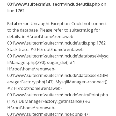
001\www\suitecrm\suitecrm\include\utils.php
on
G
line
1762
R
U
Fatal error
: Uncaught Exception: Could not connect
A
to the database. Please refer to suitecrm.log for
S
details. in H:\root\home\rentaweb-
001\www\suitecrm\suitecrm\include\utils.php:1762
Stack trace: #0 H:\root\home\rentaweb-
001\www\suitecrm\suitecrm\include\database\Mysq
liManager.php(290): sugar_die() #1
H:\root\home\rentaweb-
001\www\suitecrm\suitecrm\include\database\DBM
anagerFactory.php(147): MysqliManager->connect()
#2 H:\root\home\rentaweb-
001\www\suitecrm\suitecrm\include\entryPoint.php
(179): DBManagerFactory::getInstance() #3
H:\root\home\rentaweb-
001\www\suitecrm\suitecrm\index.php(47):