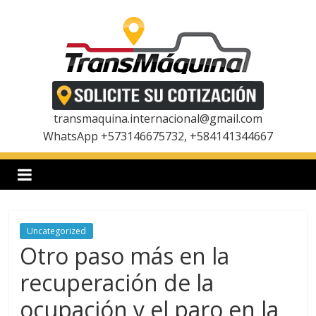
Saltar
al
contenido
T
r
transmaquina.internacional@gmail.com
WhatsApp +573146675732, +584141344667
a
n
Uncategorized
s
Otro paso más en la
m
recuperación de la
ocupación y el paro en la