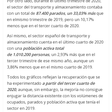
r
Por otro lado, durante el último trimestre de 2020,
el sector del transporte y almacenamiento contaba
a
con un total de
87.400 parados
,
un 33,03% más
que
en elmismo trimestre de 2019, pero un 10,17%
n
menos que en el tercer cuarto de 2020.
Así mismo, el sector español de transporte y
s
almacenamiento cuenta en el último cuarto de 2020
con una
población activa
total
p
de 1.010.200 personas
, un 2,93% más que en el
tercer trimestre de ese mismo año, aunque un
o
3,86% menos que en el mismo cuarto de 2019.
Todos los gráficos reflejan la recuperación que se
r
ha experimentado
a partir del tercer cuarto de
2020
, aunque, sin embargo, la mejoría no consigue
t
enjugar la distancia existente con los volúmenes de
ocupados, parados y población activa que tenía el
e
sector en 2019.