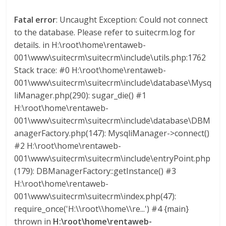
M
A
Fatal error
: Uncaught Exception: Could not connect
Q
to the database. Please refer to suitecrm.log for
U
details. in H:\root\home\rentaweb-
I
001\www\suitecrm\suitecrm\include\utils.php:1762
N
Stack trace: #0 H:\root\home\rentaweb-
A
001\www\suitecrm\suitecrm\include\database\Mysq
–
liManager.php(290): sugar_die() #1
T
H:\root\home\rentaweb-
R
001\www\suitecrm\suitecrm\include\database\DBM
A
anagerFactory.php(147): MysqliManager->connect()
N
#2 H:\root\home\rentaweb-
S
001\www\suitecrm\suitecrm\include\entryPoint.php
P
(179): DBManagerFactory::getInstance() #3
O
H:\root\home\rentaweb-
R
001\www\suitecrm\suitecrm\index.php(47):
T
require_once('H:\\root\\home\\re...') #4 {main}
E
thrown in
H:\root\home\rentaweb-
Y