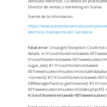
y
vehículos eléctricos. Lo vemos en práctica
Director de ventas y marketing en Scania.
M
Fuente de la informacion:
a
https://www.autonomosenruta.com/camiones
electricos-transporte-por-carretera
q
Fatal error
: Uncaught Exception: Could not c
u
details. in H:\root\home\rentaweb-001\www\
H:\root\home\rentaweb-001\www\suitecrm\s
i
sugar_die() #1 H:\root\home\rentaweb-
001\www\suitecrm\suitecrm\include\datab
n
>connect() #2 H:\root\home\rentaweb-001\w
DBManagerFactory::getInstance() #3 H:\ro
001\www\suitecrm\suitecrm\index.php(47): re
a
H:\root\home\rentaweb-001\www\suitecrm