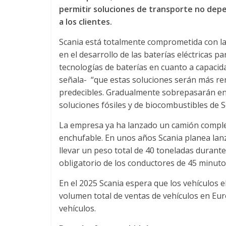
u
permitir soluciones de transporte no dep
a los clientes.
i
Scania está totalmente comprometida con la e
en el desarrollo de las baterías eléctricas 
n
tecnologías de baterías en cuanto a capacid
señala- “que estas soluciones serán más ren
a
predecibles. Gradualmente sobrepasarán en l
soluciones fósiles y de biocombustibles de Sc
–
La empresa ya ha lanzado un camión comple
enchufable. En unos años Scania planea lanz
T
llevar un peso total de 40 toneladas durante
obligatorio de los conductores de 45 minuto
r
En el 2025 Scania espera que los vehículos 
volumen total de ventas de vehículos en Euro
a
vehículos.