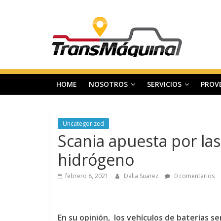
Saltar
T
al
contenido
r
a
HOME
NOSOTROS
SERVICIOS
PROV
n
s
Uncategorized
Scania apuesta por las
m
hidrógeno
a
febrero 8, 2021
Dalia Suarez
0 comentarios
q
En su opinión, los vehículos de baterías se