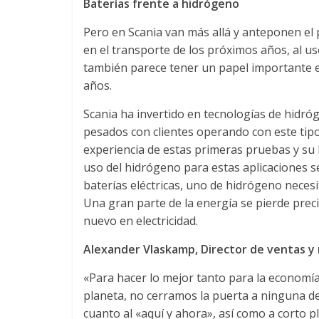
Baterías frente a hidrógeno
n
Pero en Scania van más allá y anteponen el p
s
en el transporte de los próximos años, al u
también parece tener un papel importante e
p
años.
Scania ha invertido en tecnologías de hidró
o
pesados con clientes operando con este tipo
experiencia de estas primeras pruebas y su 
r
uso del hidrógeno para estas aplicaciones s
baterías eléctricas, uno de hidrógeno necesi
t
Una gran parte de la energía se pierde prec
nuevo en electricidad.
e
Alexander Vlaskamp, Director de ventas y 
«Para hacer lo mejor tanto para la economía
d
planeta, no cerramos la puerta a ninguna de 
cuanto al «aquí y ahora», así como a corto 