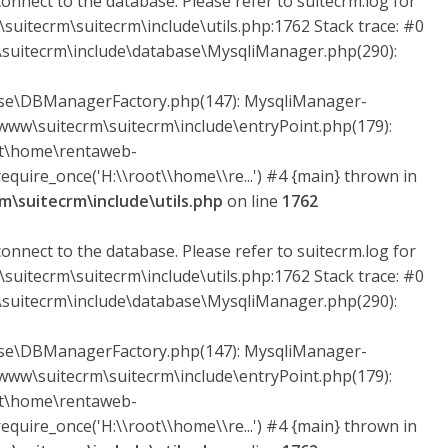
onnect to the database. Please refer to suitecrm.log for
suitecrm\suitecrm\include\utils.php:1762 Stack trace: #0
uitecrm\include\database\MysqliManager.php(290):
ase\DBManagerFactory.php(147): MysqliManager-
ww\suitecrm\suitecrm\include\entryPoint.php(179):
ot\home\rentaweb-
quire_once('H:\\root\\home\\re...') #4 {main} thrown in
\suitecrm\include\utils.php
on line
1762
onnect to the database. Please refer to suitecrm.log for
suitecrm\suitecrm\include\utils.php:1762 Stack trace: #0
uitecrm\include\database\MysqliManager.php(290):
ase\DBManagerFactory.php(147): MysqliManager-
ww\suitecrm\suitecrm\include\entryPoint.php(179):
ot\home\rentaweb-
quire_once('H:\\root\\home\\re...') #4 {main} thrown in