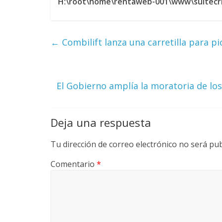
H:\root\home\rentaweb-001\www\suitecrm
m
←
Combilift lanza una carretilla para pi
b
i
El Gobierno amplía la moratoria de lo
a
Deja una respuesta
T
R
Tu dirección de correo electrónico no será pub
A
N
Comentario
*
S
M
A
Q