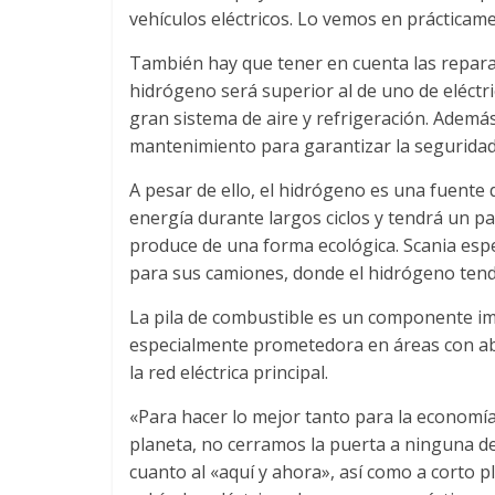
e
vehículos eléctricos. Lo vemos en práctica
E
También hay que tener en cuenta las reparac
hidrógeno será superior al de uno de eléct
gran sistema de aire y refrigeración. Además
q
mantenimiento para garantizar la seguridad
u
A pesar de ello, el hidrógeno es una fuent
energía durante largos ciclos y tendrá un p
i
produce de una forma ecológica. Scania esp
para sus camiones, donde el hidrógeno tendr
p
La pila de combustible es un componente imp
especialmente prometedora en áreas con ab
o
la red eléctrica principal.
«Para hacer lo mejor tanto para la economía
s
planeta, no cerramos la puerta a ninguna de 
cuanto al «aquí y ahora», así como a corto 