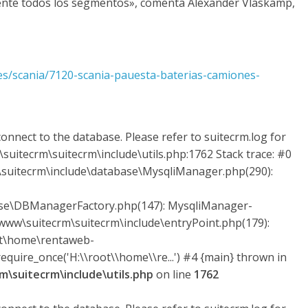
mente todos los segmentos», comenta Alexander Vlaskamp,
/scania/7120-scania-pauesta-baterias-camiones-
onnect to the database. Please refer to suitecrm.log for
suitecrm\suitecrm\include\utils.php:1762 Stack trace: #0
uitecrm\include\database\MysqliManager.php(290):
ase\DBManagerFactory.php(147): MysqliManager-
ww\suitecrm\suitecrm\include\entryPoint.php(179):
ot\home\rentaweb-
quire_once('H:\\root\\home\\re...') #4 {main} thrown in
\suitecrm\include\utils.php
on line
1762