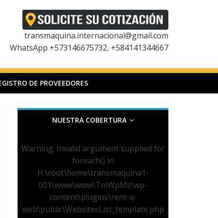
transmaquina.internacional@gmail.com
WhatsApp +573146675732, +584141344667
EGISTRO DE PROVEEDORES
NUESTRA COBERTURA
Warning
: Invalid argument supplied for
foreach() in
H:\root\home\transmaquina1-
001\www\www\TmWpMs\wp-
content\plugins\rent-a-
web\public\WebsitesList_template.php