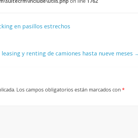
\suitecrm\include\utils.php
on line
1762
cking en pasillos estrechos
s leasing y renting de camiones hasta nueve meses
licada.
Los campos obligatorios están marcados con
*