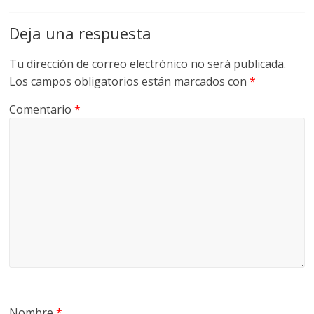
G
Deja una respuesta
R
U
Tu dirección de correo electrónico no será publicada.
A
Los campos obligatorios están marcados con
*
S
Comentario
*
Nombre
*