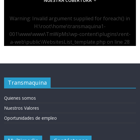
NUESTRA COBERTURA
Warning
: Invalid argument supplied for foreach() in
H:\root\home\transmaquina1-
001\www\www\TmWpMs\wp-content\plugins\rent-
a-web\public\WebsitesList_template.php
on line
28
Transmaquina
Quienes somos
Nuestros Valores
Oportunidades de empleo