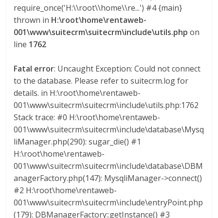
a
require_once('H:\\root\\home\\re...') #4 {main}
thrown in
H:\root\home\rentaweb-
001\www\suitecrm\suitecrm\include\utils.php
on
r
line
1762
i
Fatal error
: Uncaught Exception: Could not connect
to the database. Please refer to suitecrm.log for
a
details. in H:\root\home\rentaweb-
001\www\suitecrm\suitecrm\include\utils.php:1762
e
Stack trace: #0 H:\root\home\rentaweb-
001\www\suitecrm\suitecrm\include\database\Mysq
n
liManager.php(290): sugar_die() #1
H:\root\home\rentaweb-
001\www\suitecrm\suitecrm\include\database\DBM
C
anagerFactory.php(147): MysqliManager->connect()
#2 H:\root\home\rentaweb-
o
001\www\suitecrm\suitecrm\include\entryPoint.php
(179): DBManagerFactory::getInstance() #3