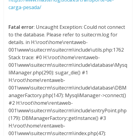
s
carga-pesada/
y
Fatal error
: Uncaught Exception: Could not connect
to the database. Please refer to suitecrm.log for
M
details. in H:\root\home\rentaweb-
001\www\suitecrm\suitecrm\include\utils.php:1762
a
Stack trace: #0 H:\root\home\rentaweb-
001\www\suitecrm\suitecrm\include\database\Mysq
liManager.php(290): sugar_die() #1
q
H:\root\home\rentaweb-
001\www\suitecrm\suitecrm\include\database\DBM
u
anagerFactory.php(147): MysqliManager->connect()
#2 H:\root\home\rentaweb-
i
001\www\suitecrm\suitecrm\include\entryPoint.php
(179): DBManagerFactory::getInstance() #3
n
H:\root\home\rentaweb-
001\www\suitecrm\suitecrm\index.php(47):