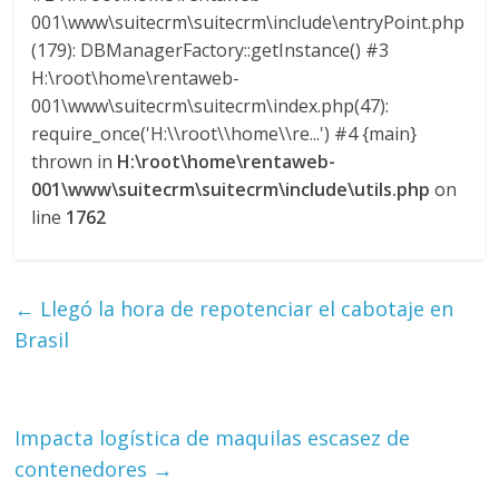
M
001\www\suitecrm\suitecrm\include\entryPoint.php
A
(179): DBManagerFactory::getInstance() #3
Q
H:\root\home\rentaweb-
U
001\www\suitecrm\suitecrm\index.php(47):
I
require_once('H:\\root\\home\\re...') #4 {main}
N
thrown in
H:\root\home\rentaweb-
A
001\www\suitecrm\suitecrm\include\utils.php
on
–
line
1762
T
R
A
←
Llegó la hora de repotenciar el cabotaje en
N
S
Brasil
P
O
R
Impacta logística de maquilas escasez de
T
contenedores
→
E
Y