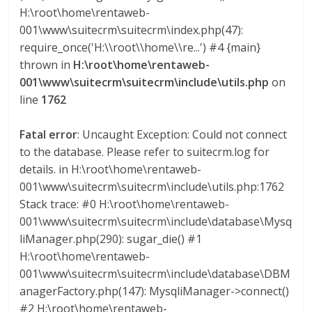
l
H:\root\home\rentaweb-
001\www\suitecrm\suitecrm\index.php(47):
o
require_once('H:\\root\\home\\re...') #4 {main}
thrown in
H:\root\home\rentaweb-
m
001\www\suitecrm\suitecrm\include\utils.php
on
line
1762
b
Fatal error
: Uncaught Exception: Could not connect
to the database. Please refer to suitecrm.log for
i
details. in H:\root\home\rentaweb-
001\www\suitecrm\suitecrm\include\utils.php:1762
a
Stack trace: #0 H:\root\home\rentaweb-
001\www\suitecrm\suitecrm\include\database\Mysq
T
liManager.php(290): sugar_die() #1
R
H:\root\home\rentaweb-
A
001\www\suitecrm\suitecrm\include\database\DBM
N
anagerFactory.php(147): MysqliManager->connect()
S
#2 H:\root\home\rentaweb-