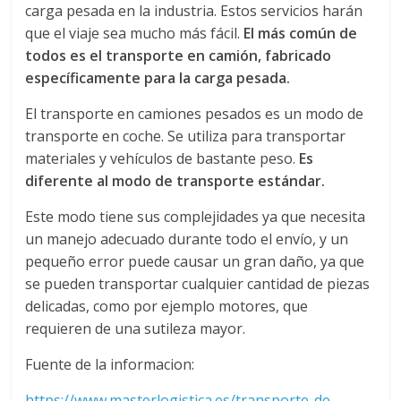
carga pesada en la industria. Estos servicios harán
d
que el viaje sea mucho más fácil.
El más común de
todos es el transporte en camión, fabricado
e
específicamente para la carga pesada.
El transporte en camiones pesados es un modo de
E
transporte en coche. Se utiliza para transportar
materiales y vehículos de bastante peso.
Es
q
diferente al modo de transporte estándar.
Este modo tiene sus complejidades ya que necesita
u
un manejo adecuado durante todo el envío, y un
pequeño error puede causar un gran daño, ya que
i
se pueden transportar cualquier cantidad de piezas
delicadas, como por ejemplo motores, que
p
requieren de una sutileza mayor.
Fuente de la informacion:
o
https://www.masterlogistica.es/transporte-de-