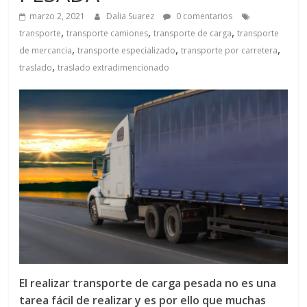
a
marzo 2, 2021
Dalia Suarez
0 comentarios
,
,
,
q
transporte
transporte camiones
transporte de carga
transporte
,
,
,
de mercancia
transporte especializado
transporte por carretera
,
traslado
traslado extradimencionado
u
i
n
a
–
T
El realizar transporte de carga pesada no es una
tarea fácil de realizar y es por ello que muchas