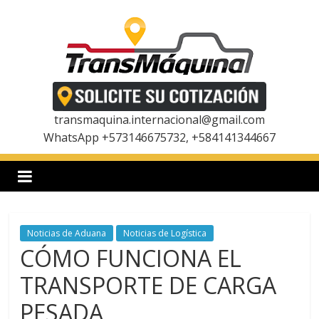
Saltar
al
contenido
T
r
transmaquina.internacional@gmail.com
WhatsApp +573146675732, +584141344667
a
n
Noticias de Aduana
Noticias de Logística
s
CÓMO FUNCIONA EL
m
TRANSPORTE DE CARGA
PESADA