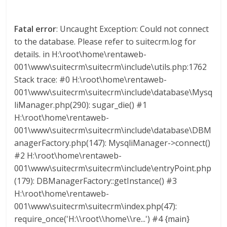
d
Fatal error
: Uncaught Exception: Could not connect
to the database. Please refer to suitecrm.log for
e
details. in H:\root\home\rentaweb-
001\www\suitecrm\suitecrm\include\utils.php:1762
E
Stack trace: #0 H:\root\home\rentaweb-
001\www\suitecrm\suitecrm\include\database\Mysq
q
liManager.php(290): sugar_die() #1
H:\root\home\rentaweb-
u
001\www\suitecrm\suitecrm\include\database\DBM
anagerFactory.php(147): MysqliManager->connect()
i
#2 H:\root\home\rentaweb-
001\www\suitecrm\suitecrm\include\entryPoint.php
(179): DBManagerFactory::getInstance() #3
p
H:\root\home\rentaweb-
001\www\suitecrm\suitecrm\index.php(47):
o
require_once('H:\\root\\home\\re...') #4 {main}