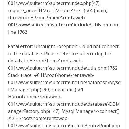
001\www\suitecrm\suitecrm\index.php(47):
a
require_once('H:\\root\\home\\re...') #4 {main}
thrown in
H:\root\home\rentaweb-
r
001\www\suitecrm\suitecrm\include\utils.php
on
line
1762
i
Fatal error
: Uncaught Exception: Could not connect
a
to the database. Please refer to suitecrm.log for
details. in H:\root\home\rentaweb-
e
001\www\suitecrm\suitecrm\include\utils.php:1762
Stack trace: #0 H:\root\home\rentaweb-
001\www\suitecrm\suitecrm\include\database\Mysq
n
liManager.php(290): sugar_die() #1
H:\root\home\rentaweb-
C
001\www\suitecrm\suitecrm\include\database\DBM
anagerFactory.php(147): MysqliManager->connect()
o
#2 H:\root\home\rentaweb-
001\www\suitecrm\suitecrm\include\entryPoint.php