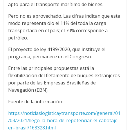
r
apto para el transporte marítimo de bienes.
a
Pero no es aprovechado. Las cifras indican que este
modo representa ólo el 11% del toda la carga
n
transportada en el país; el 70% corresponde a
petróleo.
s
El proyecto de ley 4199/2020, que instituye el
programa, permanece en el Congreso.
p
Entre las principales propuestas está la
o
flexibilización del fletamento de buques extranjeros
por parte de las Empresas Brasileñas de
Navegación (EBN).
r
Fuente de la información:
t
https://noticiaslogisticaytransporte.com/general/01
/03/2021/llego-la-hora-de-repotenciar-el-cabotaje-
e
en-brasil/163328.html