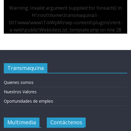
Warning
: Invalid argument supplied for foreach() in
H:\root\home\transmaquina1-
001\www\www\TmWpMs\wp-content\plugins\rent-
a-web\public\WebsitesList_template.php
on line
28
Transmaquina
Quienes somos
Nuestros Valores
Oportunidades de empleo
Multimedia
Contáctenos