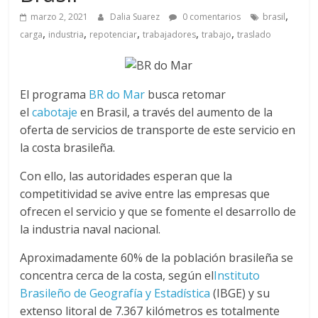
a
,
marzo 2, 2021
Dalia Suarez
0 comentarios
brasil
,
,
,
,
,
q
carga
industria
repotenciar
trabajadores
trabajo
traslado
u
El programa
BR do Mar
busca retomar
i
el
cabotaje
en Brasil, a través del aumento de la
oferta de servicios de transporte de este servicio en
la costa brasileña.
n
Con ello, las autoridades esperan que la
a
competitividad se avive entre las empresas que
ofrecen el servicio y que se fomente el desarrollo de
–
la industria naval nacional.
Aproximadamente 60% de la población brasileña se
T
concentra cerca de la costa, según el
Instituto
Brasileño de Geografía y Estadística
(IBGE) y su
extenso litoral de 7.367 kilómetros es totalmente