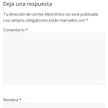
Deja una respuesta
M
A
Tu dirección de correo electrónico no será publicada.
Q
Los campos obligatorios están marcados con
*
U
I
Comentario
*
N
A
–
T
R
A
N
S
P
O
R
T
Nombre
*
E
Y