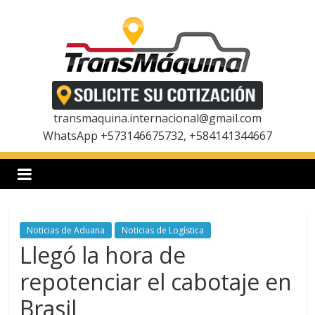
Saltar
al
contenido
T
r
transmaquina.internacional@gmail.com
WhatsApp +573146675732, +584141344667
a
n
Noticias de Aduana
Noticias de Logística
s
Llegó la hora de
m
repotenciar el cabotaje en
Brasil