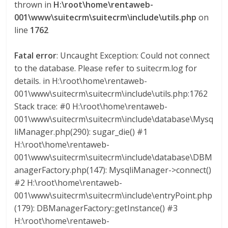
thrown in
H:\root\home\rentaweb-
s
001\www\suitecrm\suitecrm\include\utils.php
on
line
1762
y
Fatal error
: Uncaught Exception: Could not connect
M
to the database. Please refer to suitecrm.log for
details. in H:\root\home\rentaweb-
001\www\suitecrm\suitecrm\include\utils.php:1762
a
Stack trace: #0 H:\root\home\rentaweb-
001\www\suitecrm\suitecrm\include\database\Mysq
q
liManager.php(290): sugar_die() #1
H:\root\home\rentaweb-
u
001\www\suitecrm\suitecrm\include\database\DBM
anagerFactory.php(147): MysqliManager->connect()
i
#2 H:\root\home\rentaweb-
001\www\suitecrm\suitecrm\include\entryPoint.php
n
(179): DBManagerFactory::getInstance() #3
H:\root\home\rentaweb-