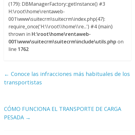
l
(179): DBManagerFactory::getInstance() #3
H:\root\home\rentaweb-
o
001\www\suitecrm\suitecrm\index.php(47):
require_once('H:\\root\\home\\re...') #4 {main}
thrown in
H:\root\home\rentaweb-
m
001\www\suitecrm\suitecrm\include\utils.php
on
line
1762
b
i
←
Conoce las infracciones más habituales de los
transportistas
a
T
CÓMO FUNCIONA EL TRANSPORTE DE CARGA
R
PESADA
→
A
N
S