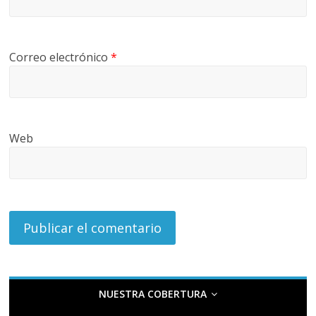
G
R
U
Correo electrónico
*
A
S
Web
NUESTRA COBERTURA