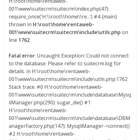
H:\root\home\rentaweb-
G
001\www\suitecrm\suitecrm\index.php(47):
R
require_once('H:\\root\\home\\re...') #4 {main}
U
thrown in
H:\root\home\rentaweb-
A
001\www\suitecrm\suitecrm\include\utils.php
on
S
line
1762
Fatal error
: Uncaught Exception: Could not connect
to the database. Please refer to suitecrm.log for
details. in H:\root\home\rentaweb-
001\www\suitecrm\suitecrm\include\utils.php:1762
Stack trace: #0 H:\root\home\rentaweb-
001\www\suitecrm\suitecrm\include\database\Mysq
liManager.php(290): sugar_die() #1
H:\root\home\rentaweb-
001\www\suitecrm\suitecrm\include\database\DBM
anagerFactory.php(147): MysqliManager->connect()
#2 H:\root\home\rentaweb-