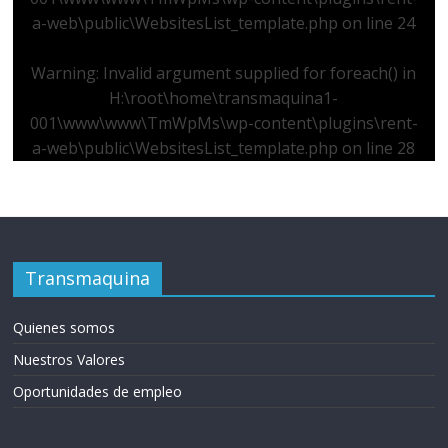
a-web\public\WebsitesList_template.php
on line
24
Warning
: Invalid argument supplied for foreach() in
H:\root\home\transmaquina1-
001\www\www\TmWpMs\wp-content\plugins\rent-
a-web\public\WebsitesList_template.php
on line
28
Transmaquina
Quienes somos
Nuestros Valores
Oportunidades de empleo