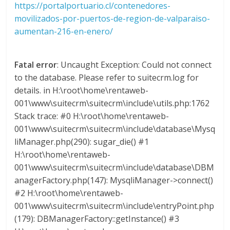
https://portalportuario.cl/contenedores-
M
movilizados-por-puertos-de-region-de-valparaiso-
A
aumentan-216-en-enero/
Q
U
I
Fatal error
: Uncaught Exception: Could not connect
N
to the database. Please refer to suitecrm.log for
A
details. in H:\root\home\rentaweb-
–
001\www\suitecrm\suitecrm\include\utils.php:1762
T
Stack trace: #0 H:\root\home\rentaweb-
R
001\www\suitecrm\suitecrm\include\database\Mysq
A
liManager.php(290): sugar_die() #1
N
H:\root\home\rentaweb-
S
001\www\suitecrm\suitecrm\include\database\DBM
P
O
anagerFactory.php(147): MysqliManager->connect()
R
#2 H:\root\home\rentaweb-
T
001\www\suitecrm\suitecrm\include\entryPoint.php
E
(179): DBManagerFactory::getInstance() #3
Y