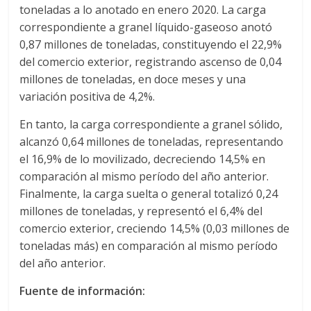
l
toneladas a lo anotado en enero 2020. La carga
correspondiente a granel líquido-gaseoso anotó
o
0,87 millones de toneladas, constituyendo el 22,9%
del comercio exterior, registrando ascenso de 0,04
millones de toneladas, en doce meses y una
m
variación positiva de 4,2%.
b
En tanto, la carga correspondiente a granel sólido,
alcanzó 0,64 millones de toneladas, representando
i
el 16,9% de lo movilizado, decreciendo 14,5% en
comparación al mismo período del año anterior.
Finalmente, la carga suelta o general totalizó 0,24
a
millones de toneladas, y representó el 6,4% del
comercio exterior, creciendo 14,5% (0,03 millones de
T
toneladas más) en comparación al mismo período
R
del año anterior.
A
N
Fuente de información:
S