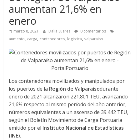
a
aumentan 21,6% en
q
enero
marzo 8, 2021
Dalia Suarez
0 comentarios
u
,
,
,
,
aumento
carga
contenedores
logistica
valparaiso
i
n
Los contenedores movilizados y manipulados por
a
los puertos de la
Región de Valparaíso
durante
enero de 2021 alcanzaron 221.801 TEU, avanzando
–
21,6% respecto al mismo período del año anterior,
números equivalentes a un ascenso de 39.442 TEU,
T
según el Boletín Movimiento de Carga Portuaria
emitido por el
Instituto Nacional de Estadísticas
(INE)
.