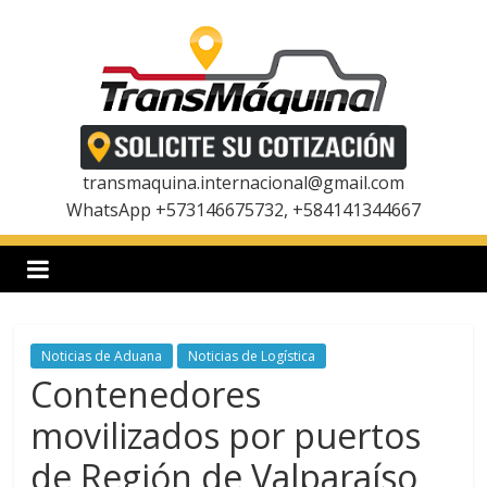
Saltar
al
contenido
T
r
transmaquina.internacional@gmail.com
WhatsApp +573146675732, +584141344667
a
n
Noticias de Aduana
Noticias de Logística
s
Contenedores
m
movilizados por puertos
de Región de Valparaíso