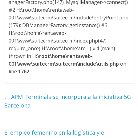
anagerFactory.php(147): MysqliManager->connect()
#2 H:\root\home\rentaweb-
001\www\suitecrm\suitecrm\include\entryPoint.php
(179): DBManagerFactory::getInstance() #3
H:\root\home\rentaweb-
001\www\suitecrm\suitecrm\index.php(47):
require_once('H:\\root\\home\\re...') #4 {main}
thrown in
H:\root\home\rentaweb-
001\www\suitecrm\suitecrm\include\utils.php
on
line
1762
←
APM Terminals se incorpora a la iniciativa 5G
Barcelona
El empleo femenino en la logística y el