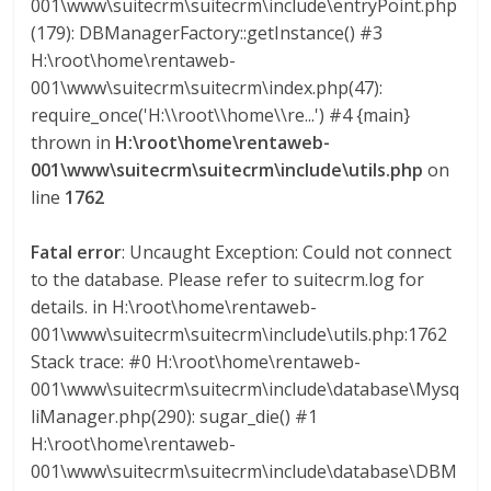
001\www\suitecrm\suitecrm\include\entryPoint.php
(179): DBManagerFactory::getInstance() #3
H:\root\home\rentaweb-
001\www\suitecrm\suitecrm\index.php(47):
require_once('H:\\root\\home\\re...') #4 {main}
thrown in
H:\root\home\rentaweb-
001\www\suitecrm\suitecrm\include\utils.php
on
line
1762
Fatal error
: Uncaught Exception: Could not connect
to the database. Please refer to suitecrm.log for
details. in H:\root\home\rentaweb-
001\www\suitecrm\suitecrm\include\utils.php:1762
Stack trace: #0 H:\root\home\rentaweb-
001\www\suitecrm\suitecrm\include\database\Mysq
liManager.php(290): sugar_die() #1
H:\root\home\rentaweb-
001\www\suitecrm\suitecrm\include\database\DBM