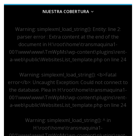
NUESTRA COBERTURA
Warning
: simplexml_load_string(): Entity: line 2:
parser error : Extra content at the end of the
document in
H:\root\home\transmaquina1-
001\www\www\TmWpMs\wp-content\plugins\rent-
a-web\public\WebsitesList_template.php
on line
24
Warning
: simplexml_load_string(): <b>Fatal
error</b>: Uncaught Exception: Could not connect to
the database. Plea in
H:\root\home\transmaquina1-
001\www\www\TmWpMs\wp-content\plugins\rent-
a-web\public\WebsitesList_template.php
on line
24
Warning
: simplexml_load_string(): ^ in
H:\root\home\transmaquina1-
001\www\www\TmWpMs\wp-content\plugins\rent-