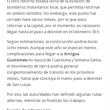
El otro retorno estaba cerca de la estación de
a
bomberos Voluntarios local, que permitía retornar
en ambos sentidos. Sin embargo, este punto fue
r
cerrado hace varios meses, por lo que para
retornar a la capital, por el momento, es necesario
i
llegar hasta el paso a desnivel en el kilómetro 30.5.
Según estimaciones, la construcción podría durar
a
ocho meses. Aunque este año se esperan menos
complicaciones para llegar a la
Antigua
e
Guatemala
en época de Cuaresma y Semana Santa,
el movimiento de tierra podría generar
n
congestionamiento de tránsito en los próximos
meses, hasta que concluya el nuevo paso a desnivel
de San Lucas.
C
Por eso, las autoridades han definido algunas rutas
o
alternas, mientras se finalizan los trabajos.