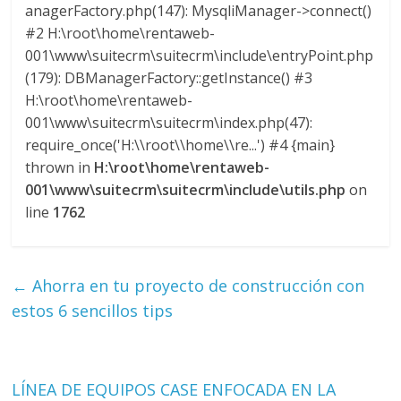
anagerFactory.php(147): MysqliManager->connect()
#2 H:\root\home\rentaweb-
001\www\suitecrm\suitecrm\include\entryPoint.php
(179): DBManagerFactory::getInstance() #3
H:\root\home\rentaweb-
001\www\suitecrm\suitecrm\index.php(47):
require_once('H:\\root\\home\\re...') #4 {main}
thrown in
H:\root\home\rentaweb-
001\www\suitecrm\suitecrm\include\utils.php
on
line
1762
←
Ahorra en tu proyecto de construcción con
estos 6 sencillos tips
LÍNEA DE EQUIPOS CASE ENFOCADA EN LA