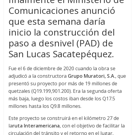
r
Comunicaciones anunció
a
que esta semana daría
n
inicio la construcción del
paso a desnivel (PAD) de
s
San Lucas Sacatepéquez.
p
Fue el 6 de diciembre de 2020 cuando la obra se
adjudicó a la constructora
Grupo Muratori, S.A
., que
o
presentó su proyecto por más de 19 millones de
quetzales (Q19.199,901.200). Era la segunda oferta
r
más baja, luego los costos iban desde los Q17.5
millones hasta los Q9.8 millones.
t
Este proyecto se construirá en el kilómetro 27 de
la
ruta Interamericana
, con el objetivo de facilitar la
e
circulación del tránsito y el retorno en el lugar,