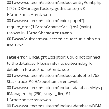
001\www\suitecrm\suitecrm\include\entryPoint.php
G
(179): DBManagerFactory::getInstance() #3
R
H:\root\home\rentaweb-
U
001\www\suitecrm\suitecrm\index.php(47):
A
require_once('H:\\root\\home\\re...') #4 {main}
S
thrown in
H:\root\home\rentaweb-
001\www\suitecrm\suitecrm\include\utils.php
on
line
1762
Fatal error
: Uncaught Exception: Could not connect
to the database. Please refer to suitecrm.log for
details. in H:\root\home\rentaweb-
001\www\suitecrm\suitecrm\include\utils.php:1762
Stack trace: #0 H:\root\home\rentaweb-
001\www\suitecrm\suitecrm\include\database\Mysq
liManager.php(290): sugar_die() #1
H:\root\home\rentaweb-
001\www\suitecrm\suitecrm\include\database\DBM