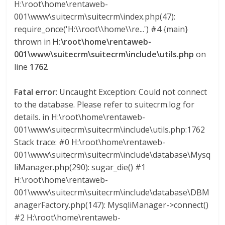
H:\root\home\rentaweb-
M
001\www\suitecrm\suitecrm\index.php(47):
A
require_once('H:\\root\\home\\re...') #4 {main}
Q
thrown in
H:\root\home\rentaweb-
U
001\www\suitecrm\suitecrm\include\utils.php
on
I
line
1762
N
A
–
Fatal error
: Uncaught Exception: Could not connect
T
to the database. Please refer to suitecrm.log for
R
details. in H:\root\home\rentaweb-
A
001\www\suitecrm\suitecrm\include\utils.php:1762
N
Stack trace: #0 H:\root\home\rentaweb-
S
001\www\suitecrm\suitecrm\include\database\Mysq
P
liManager.php(290): sugar_die() #1
O
H:\root\home\rentaweb-
R
001\www\suitecrm\suitecrm\include\database\DBM
T
anagerFactory.php(147): MysqliManager->connect()
E
#2 H:\root\home\rentaweb-
Y