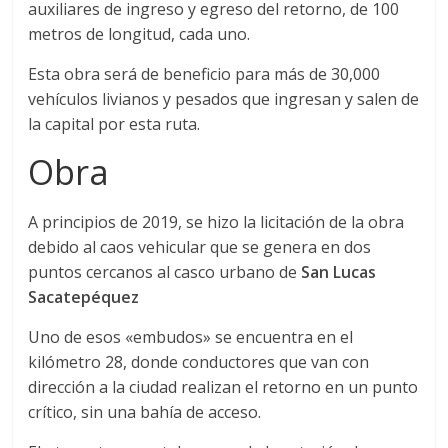
auxiliares de ingreso y egreso del retorno, de 100
s
metros de longitud, cada uno.
Esta obra será de beneficio para más de 30,000
y
vehículos livianos y pesados que ingresan y salen de
la capital por esta ruta.
M
Obra
a
A principios de 2019, se hizo la licitación de la obra
q
debido al caos vehicular que se genera en dos
puntos cercanos al casco urbano de
San Lucas
Sacatepéquez
u
Uno de esos «embudos» se encuentra en el
i
kilómetro 28, donde conductores que van con
dirección a la ciudad realizan el retorno en un punto
n
crítico, sin una bahía de acceso.