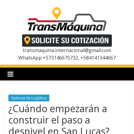
Saltar
al
contenido
T
r
transmaquina.internacional@gmail.com
WhatsApp +573146675732, +584141344667
a
n
Noticias de Logística
s
¿Cuándo empezarán a
m
construir el paso a
desnivel en San Lucas?