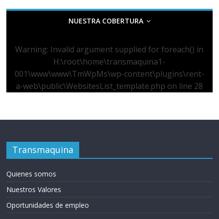
NUESTRA COBERTURA
Warning
: Invalid argument supplied for foreach() in
H:\root\home\transmaquina1-
001\www\www\TmWpMs\wp-content\plugins\rent-
a-web\public\WebsitesList_template.php
on line
28
Transmaquina
Quienes somos
Nuestros Valores
Oportunidades de empleo