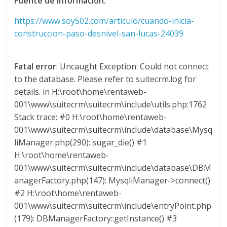
Fuente de información:
l
https://www.soy502.com/articulo/cuando-inicia-
o
construccion-paso-desnivel-san-lucas-24039
m
Fatal error
: Uncaught Exception: Could not connect
to the database. Please refer to suitecrm.log for
b
details. in H:\root\home\rentaweb-
001\www\suitecrm\suitecrm\include\utils.php:1762
i
Stack trace: #0 H:\root\home\rentaweb-
001\www\suitecrm\suitecrm\include\database\Mysq
liManager.php(290): sugar_die() #1
a
H:\root\home\rentaweb-
001\www\suitecrm\suitecrm\include\database\DBM
T
anagerFactory.php(147): MysqliManager->connect()
R
#2 H:\root\home\rentaweb-
A
001\www\suitecrm\suitecrm\include\entryPoint.php
N
(179): DBManagerFactory::getInstance() #3
S