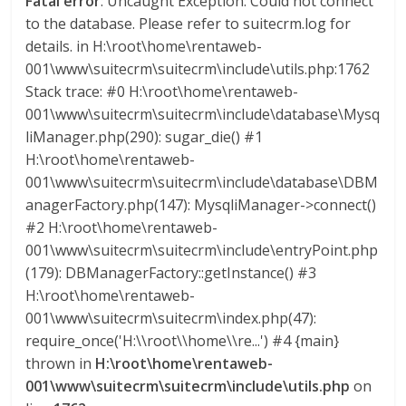
Fatal error
: Uncaught Exception: Could not connect
a
to the database. Please refer to suitecrm.log for
details. in H:\root\home\rentaweb-
r
001\www\suitecrm\suitecrm\include\utils.php:1762
Stack trace: #0 H:\root\home\rentaweb-
001\www\suitecrm\suitecrm\include\database\Mysq
i
liManager.php(290): sugar_die() #1
H:\root\home\rentaweb-
a
001\www\suitecrm\suitecrm\include\database\DBM
anagerFactory.php(147): MysqliManager->connect()
e
#2 H:\root\home\rentaweb-
001\www\suitecrm\suitecrm\include\entryPoint.php
n
(179): DBManagerFactory::getInstance() #3
H:\root\home\rentaweb-
C
001\www\suitecrm\suitecrm\index.php(47):
require_once('H:\\root\\home\\re...') #4 {main}
thrown in
H:\root\home\rentaweb-
o
001\www\suitecrm\suitecrm\include\utils.php
on