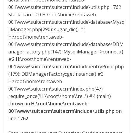
001\www\suitecrm\suitecrm\include\utils.php:1762
s
Stack trace: #0 H:\root\home\rentaweb-
001\www\suitecrm\suitecrm\include\database\Mysq
y
liManager.php(290): sugar_die() #1
H:\root\home\rentaweb-
M
001\www\suitecrm\suitecrm\include\database\DBM
anagerFactory.php(147): MysqliManager->connect()
a
#2 H:\root\home\rentaweb-
001\www\suitecrm\suitecrm\include\entryPoint.php
q
(179): DBManagerFactory::getInstance() #3
H:\root\home\rentaweb-
001\www\suitecrm\suitecrm\index.php(47):
u
require_once('H:\\root\\home\\re...') #4 {main}
thrown in
H:\root\home\rentaweb-
i
001\www\suitecrm\suitecrm\include\utils.php
on
line
1762
n