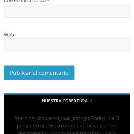
Correo electrónico
*
Web
NUESTRA COBERTURA
Warning
: simplexml_load_string(): Entity: line 2:
parser error : Extra content at the end of the
document in
H:\root\home\transmaquina1-