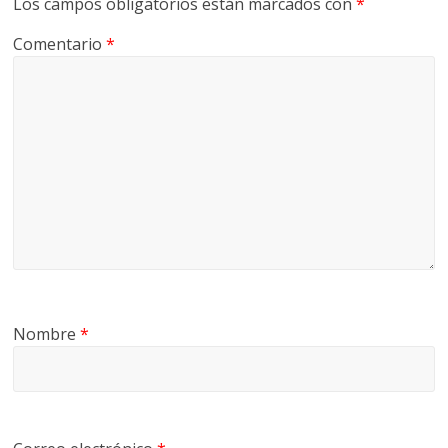
Los campos obligatorios están marcados con
*
G
Comentario
*
R
U
A
S
Nombre
*