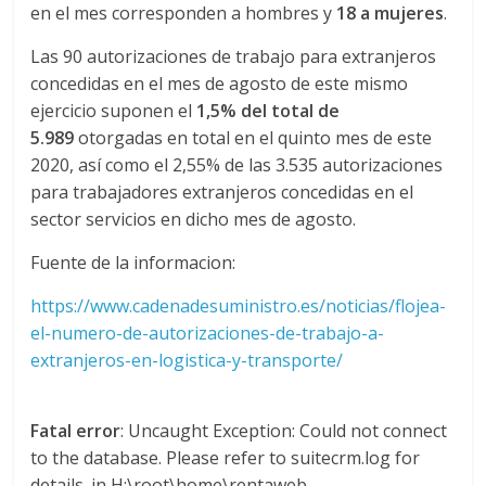
en el mes corresponden a hombres y
18 a mujeres
.
d
Las 90 autorizaciones de trabajo para extranjeros
concedidas en el mes de agosto de este mismo
e
ejercicio suponen el
1,5% del total de
5.989
otorgadas en total en el quinto mes de este
E
2020, así como el 2,55% de las 3.535 autorizaciones
para trabajadores extranjeros concedidas en el
q
sector servicios en dicho mes de agosto.
Fuente de la informacion:
u
https://www.cadenadesuministro.es/noticias/flojea-
el-numero-de-autorizaciones-de-trabajo-a-
i
extranjeros-en-logistica-y-transporte/
p
Fatal error
: Uncaught Exception: Could not connect
o
to the database. Please refer to suitecrm.log for
details. in H:\root\home\rentaweb-