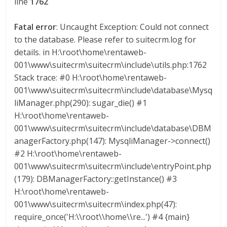
line
1762
l
Fatal error
: Uncaught Exception: Could not connect
o
to the database. Please refer to suitecrm.log for
details. in H:\root\home\rentaweb-
m
001\www\suitecrm\suitecrm\include\utils.php:1762
Stack trace: #0 H:\root\home\rentaweb-
b
001\www\suitecrm\suitecrm\include\database\Mysq
liManager.php(290): sugar_die() #1
H:\root\home\rentaweb-
i
001\www\suitecrm\suitecrm\include\database\DBM
anagerFactory.php(147): MysqliManager->connect()
a
#2 H:\root\home\rentaweb-
001\www\suitecrm\suitecrm\include\entryPoint.php
T
(179): DBManagerFactory::getInstance() #3
R
H:\root\home\rentaweb-
A
001\www\suitecrm\suitecrm\index.php(47):
N
require_once('H:\\root\\home\\re...') #4 {main}
S