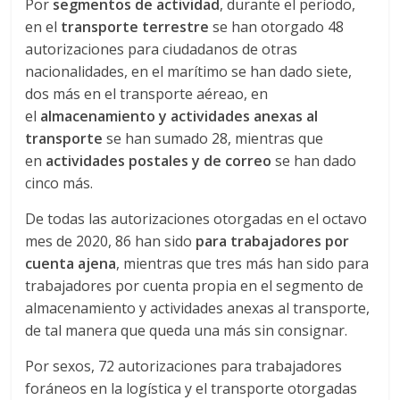
r
Por
segmentos de actividad
, durante el período,
en el
transporte terrestre
se han otorgado 48
a
autorizaciones para ciudadanos de otras
nacionalidades, en el marítimo se han dado siete,
n
dos más en el transporte aéreao, en
el
almacenamiento y actividades anexas al
s
transporte
se han sumado 28, mientras que
en
actividades postales y de correo
se han dado
cinco más.
p
De todas las autorizaciones otorgadas en el octavo
o
mes de 2020, 86 han sido
para trabajadores por
cuenta ajena
, mientras que tres más han sido para
r
trabajadores por cuenta propia en el segmento de
almacenamiento y actividades anexas al transporte,
de tal manera que queda una más sin consignar.
t
Por sexos, 72 autorizaciones para trabajadores
e
foráneos en la logística y el transporte otorgadas