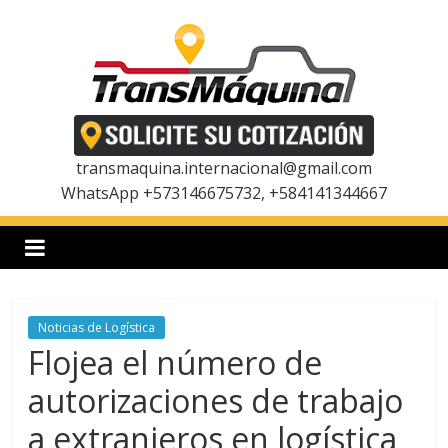
Saltar
al
contenido
T
r
transmaquina.internacional@gmail.com
WhatsApp +573146675732, +584141344667
a
n
Noticias de Logística
s
Flojea el número de
m
autorizaciones de trabajo
a extranjeros en logística