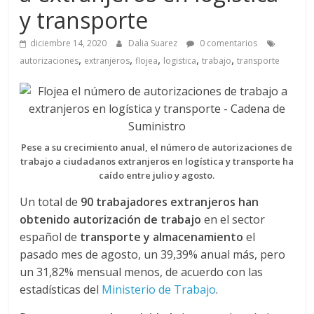
a
y transporte
q
diciembre 14, 2020
Dalia Suarez
0 comentarios
,
,
,
,
,
autorizaciones
extranjeros
flojea
logistica
trabajo
transporte
u
i
Pese a su crecimiento anual, el número de autorizaciones de
n
trabajo a ciudadanos extranjeros en logística y transporte ha
caído entre julio y agosto.
a
Un total de
90 trabajadores extranjeros han
obtenido autorización
de trabajo
en el sector
–
español de
transporte y almacenamiento
el
pasado mes de agosto, un 39,39% anual más, pero
T
un 31,82% mensual menos, de acuerdo con las
estadísticas del
Ministerio de Trabajo
.