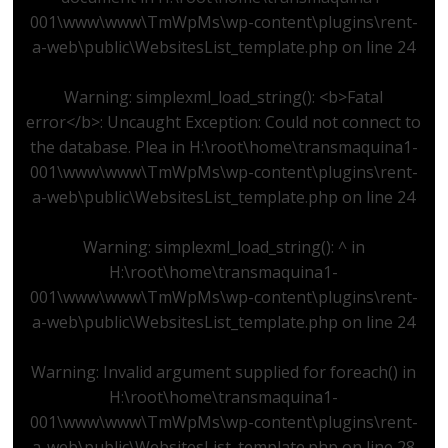
001\www\www\TmWpMs\wp-content\plugins\rent-
a-web\public\WebsitesList_template.php
on line
24
Warning
: simplexml_load_string(): <b>Fatal
error</b>: Uncaught Exception: Could not connect to
the database. Plea in
H:\root\home\transmaquina1-
001\www\www\TmWpMs\wp-content\plugins\rent-
a-web\public\WebsitesList_template.php
on line
24
Warning
: simplexml_load_string(): ^ in
H:\root\home\transmaquina1-
001\www\www\TmWpMs\wp-content\plugins\rent-
a-web\public\WebsitesList_template.php
on line
24
Warning
: Invalid argument supplied for foreach() in
H:\root\home\transmaquina1-
001\www\www\TmWpMs\wp-content\plugins\rent-
a-web\public\WebsitesList_template.php
on line
28