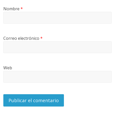
G
Nombre
*
R
U
A
S
Correo electrónico
*
Web