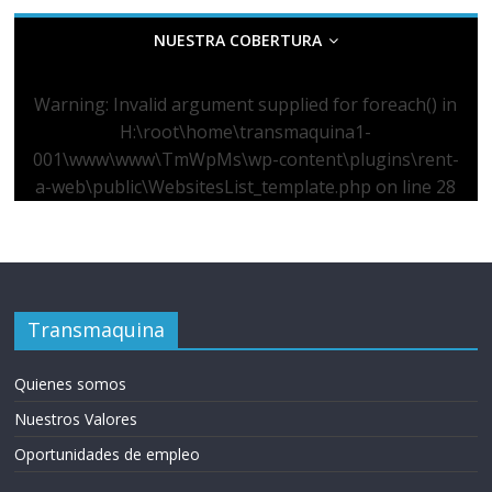
NUESTRA COBERTURA
Warning
: Invalid argument supplied for foreach() in
H:\root\home\transmaquina1-
001\www\www\TmWpMs\wp-content\plugins\rent-
a-web\public\WebsitesList_template.php
on line
28
Transmaquina
Quienes somos
Nuestros Valores
Oportunidades de empleo