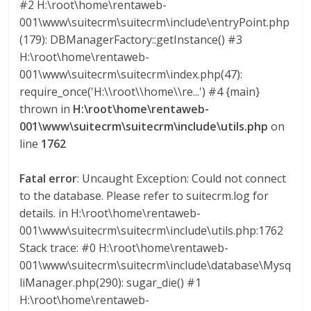
#2 H:\root\home\rentaweb-
a
001\www\suitecrm\suitecrm\include\entryPoint.php
(179): DBManagerFactory::getInstance() #3
r
H:\root\home\rentaweb-
001\www\suitecrm\suitecrm\index.php(47):
i
require_once('H:\\root\\home\\re...') #4 {main}
thrown in
H:\root\home\rentaweb-
a
001\www\suitecrm\suitecrm\include\utils.php
on
line
1762
e
Fatal error
: Uncaught Exception: Could not connect
to the database. Please refer to suitecrm.log for
n
details. in H:\root\home\rentaweb-
001\www\suitecrm\suitecrm\include\utils.php:1762
C
Stack trace: #0 H:\root\home\rentaweb-
001\www\suitecrm\suitecrm\include\database\Mysq
o
liManager.php(290): sugar_die() #1
H:\root\home\rentaweb-