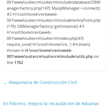
l
001\www\suitecrm\suitecrm\include\database\DBM
anagerFactory.php(147): MysqliManager->connect()
#2 H:\root\home\rentaweb-
o
001\www\suitecrm\suitecrm\include\entryPoint.php
(179): DBManagerFactory::getInstance() #3
m
H:\root\home\rentaweb-
001\www\suitecrm\suitecrm\index.php(47):
b
require_once('H:\\root\\home\\re...') #4 {main}
thrown in
H:\root\home\rentaweb-
i
001\www\suitecrm\suitecrm\include\utils.php
on
line
1762
a
←
Maquinaria de Construcción Civil
T
R
A
N
En febrero, mejoró la recaudación de Aduanas
S