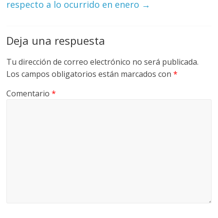
respecto a lo ocurrido en enero
→
M
A
Q
Deja una respuesta
U
I
Tu dirección de correo electrónico no será publicada.
N
Los campos obligatorios están marcados con
*
A
–
Comentario
*
T
R
A
N
S
P
O
R
T
E
Y