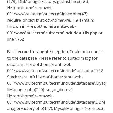
(179): DBManagerFactory::getInstance() #3
s
H:\root\home\rentaweb-
001\www\suitecrm\suitecrm\index.php(47):
y
require_once('H:\\root\\home\\re...') #4 {main}
thrown in
H:\root\home\rentaweb-
001\www\suitecrm\suitecrm\include\utils.php
on
M
line
1762
a
Fatal error
: Uncaught Exception: Could not connect
to the database. Please refer to suitecrm.log for
q
details. in H:\root\home\rentaweb-
001\www\suitecrm\suitecrm\include\utils.php:1762
u
Stack trace: #0 H:\root\home\rentaweb-
001\www\suitecrm\suitecrm\include\database\Mysq
i
liManager.php(290): sugar_die() #1
H:\root\home\rentaweb-
001\www\suitecrm\suitecrm\include\database\DBM
n
anagerFactory.php(147): MysqliManager->connect()