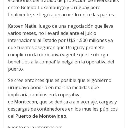
r
violaciones del tratado de protección de inversiones
entre Bélgica-Luxemburgo y Uruguay pero
a
finalmente, se llegó a un acuerdo entre las partes.
Katoen Natie, luego de una negociación que lleva
n
varios meses, no llevará adelante el juicio
internacional al Estado por U$S 1.500 millones ya
s
que fuentes aseguran que Uruguay promete
cumplir con la normativa vigente que le otorga
p
beneficios a la compañía belga en la operativa del
puerto.
o
Se cree entonces que es posible que el gobierno
uruguayo pondría en marcha medidas que
r
implicaría cambios en la operativa
de
Montecon,
que se dedica a almacenaje, cargas y
t
descargas de contenedores en los muelles públicos
del
Puerto de Montevideo
.
e
Fuente de la informacion: