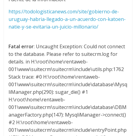
d
https://todologisticanews.com/site/gobierno-de-
uruguay-habria-llegado-a-un-acuerdo-con-katoen-
e
natie-y-se-evitaria-un-juicio-millonario/
E
Fatal error
: Uncaught Exception: Could not connect
to the database. Please refer to suitecrm.log for
q
details. in H:\root\home\rentaweb-
001\www\suitecrm\suitecrm\include\utils.php:1762
u
Stack trace: #0 H:\root\home\rentaweb-
001\www\suitecrm\suitecrm\include\database\Mysq
liManager.php(290): sugar_die() #1
i
H:\root\home\rentaweb-
001\www\suitecrm\suitecrm\include\database\DBM
p
anagerFactory.php(147): MysqliManager->connect()
#2 H:\root\home\rentaweb-
o
001\www\suitecrm\suitecrm\include\entryPoint.php