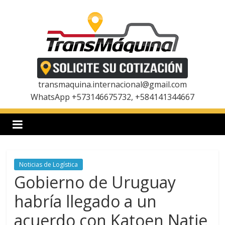
Saltar
al
contenido
T
r
transmaquina.internacional@gmail.com
WhatsApp +573146675732, +584141344667
a
n
Noticias de Logística
s
Gobierno de Uruguay
m
habría llegado a un
acuerdo con Katoen Natie