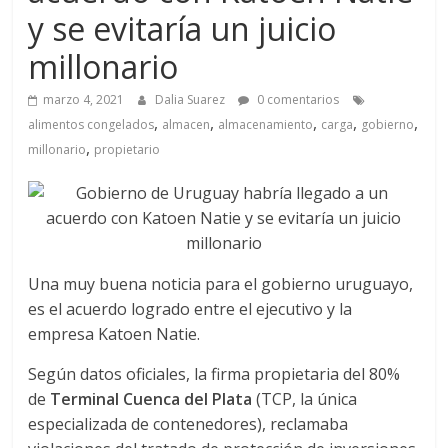
a
y se evitaría un juicio
q
millonario
marzo 4, 2021
Dalia Suarez
0 comentarios
u
,
,
,
,
,
alimentos congelados
almacen
almacenamiento
carga
gobierno
,
millonario
propietario
i
n
a
Una muy buena noticia para el gobierno uruguayo,
es el acuerdo logrado entre el ejecutivo y la
–
empresa Katoen Natie.
Según datos oficiales, la firma propietaria del 80%
T
de
Terminal Cuenca del Plata
(TCP, la única
especializada de contenedores), reclamaba