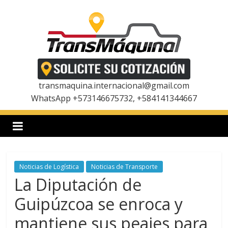
Saltar
al
contenido
T
r
transmaquina.internacional@gmail.com
WhatsApp +573146675732, +584141344667
a
n
Noticias de Logística
Noticias de Transporte
s
La Diputación de
m
Guipúzcoa se enroca y
mantiene sus peajes para