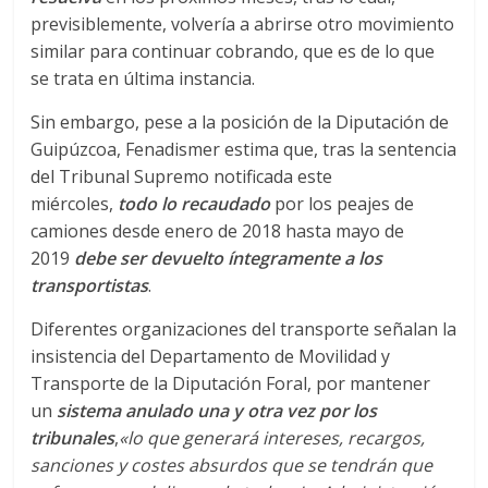
previsiblemente, volvería a abrirse otro movimiento
d
similar para continuar cobrando, que es de lo que
se trata en última instancia.
e
Sin embargo, pese a la posición de la Diputación de
Guipúzcoa, Fenadismer estima que, tras la sentencia
E
del Tribunal Supremo notificada este
miércoles,
todo lo recaudado
por los peajes de
q
camiones desde enero de 2018 hasta mayo de
2019
debe ser devuelto íntegramente a los
u
transportistas
.
Diferentes organizaciones del transporte señalan la
i
insistencia del Departamento de Movilidad y
Transporte de la Diputación Foral, por mantener
p
un
sistema anulado una y otra vez por los
tribunales
,
«lo que generará intereses, recargos,
o
sanciones y costes absurdos que se tendrán que