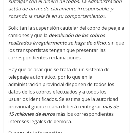
sufragar con el dinero de todos. La Administración
s
actúa de un modo claramente irresponsable, y
rozando la mala fe en su comportamiento».
y
Solicitan la suspensión cautelar del cobro de peaje a
camiones y que la
devolución de los cobros
M
realizados irregularmente se haga de oficio
, sin que
los transportistas tengan que presentar las
a
correspondientes reclamaciones.
Hay que aclarar que se trata de un sistema de
q
telepeaje automático, por lo que en la
administración provincial disponen de todos los
u
datos de los cobros efectuados y a todos los
usuarios identificados. Se estima que la autoridad
i
provincial guipuzcoana deberá reintegrar
más de
15 millones de euros
más los correspondientes
intereses legales de demora.
n