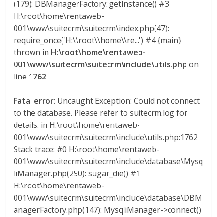
(179): DBManagerFactory::getInstance() #3
l
H:\root\home\rentaweb-
001\www\suitecrm\suitecrm\index.php(47):
o
require_once('H:\\root\\home\\re...') #4 {main}
thrown in
H:\root\home\rentaweb-
m
001\www\suitecrm\suitecrm\include\utils.php
on
line
1762
b
Fatal error
: Uncaught Exception: Could not connect
i
to the database. Please refer to suitecrm.log for
details. in H:\root\home\rentaweb-
001\www\suitecrm\suitecrm\include\utils.php:1762
a
Stack trace: #0 H:\root\home\rentaweb-
001\www\suitecrm\suitecrm\include\database\Mysq
T
liManager.php(290): sugar_die() #1
R
H:\root\home\rentaweb-
A
001\www\suitecrm\suitecrm\include\database\DBM
N
anagerFactory.php(147): MysqliManager->connect()
S