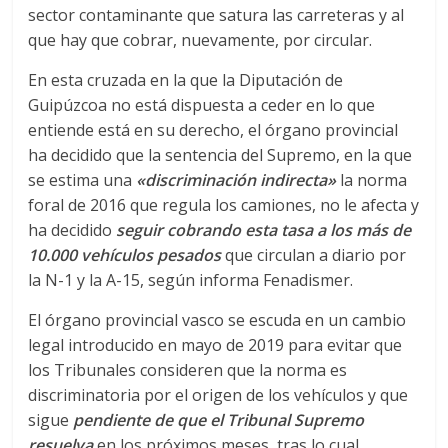
r
sector contaminante que satura las carreteras y al
que hay que cobrar, nuevamente, por circular.
a
En esta cruzada en la que la Diputación de
n
Guipúzcoa no está dispuesta a ceder en lo que
entiende está en su derecho, el órgano provincial
s
ha decidido que la sentencia del Supremo, en la que
se estima una
«discriminación indirecta»
la norma
foral de 2016 que regula los camiones, no le afecta y
p
ha decidido
seguir cobrando esta tasa a los más de
10.000 vehículos pesados
que circulan a diario por
o
la N-1 y la A-15, según informa Fenadismer.
r
El órgano provincial vasco se escuda en un cambio
legal introducido en mayo de 2019 para evitar que
los Tribunales consideren que la norma es
t
discriminatoria por el origen de los vehículos y que
sigue
pendiente de que el Tribunal Supremo
e
resuelva
en los próximos meses, tras lo cual,