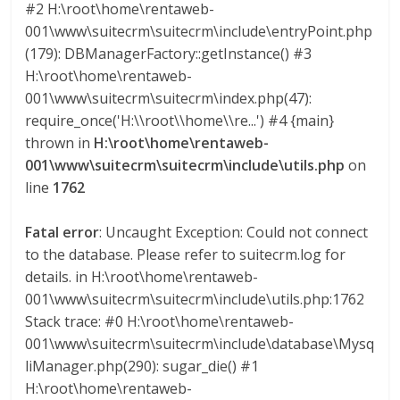
#2 H:\root\home\rentaweb-
M
001\www\suitecrm\suitecrm\include\entryPoint.php
A
(179): DBManagerFactory::getInstance() #3
Q
H:\root\home\rentaweb-
U
001\www\suitecrm\suitecrm\index.php(47):
I
require_once('H:\\root\\home\\re...') #4 {main}
N
A
thrown in
H:\root\home\rentaweb-
–
001\www\suitecrm\suitecrm\include\utils.php
on
T
line
1762
R
A
Fatal error
: Uncaught Exception: Could not connect
N
to the database. Please refer to suitecrm.log for
S
details. in H:\root\home\rentaweb-
P
001\www\suitecrm\suitecrm\include\utils.php:1762
O
Stack trace: #0 H:\root\home\rentaweb-
R
001\www\suitecrm\suitecrm\include\database\Mysq
T
liManager.php(290): sugar_die() #1
E
H:\root\home\rentaweb-
Y