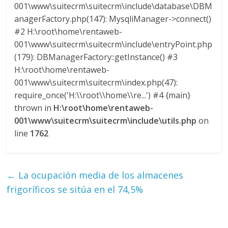
001\www\suitecrm\suitecrm\include\database\DBM
G
anagerFactory.php(147): MysqliManager->connect()
R
#2 H:\root\home\rentaweb-
U
001\www\suitecrm\suitecrm\include\entryPoint.php
A
(179): DBManagerFactory::getInstance() #3
S
H:\root\home\rentaweb-
001\www\suitecrm\suitecrm\index.php(47):
require_once('H:\\root\\home\\re...') #4 {main}
thrown in
H:\root\home\rentaweb-
001\www\suitecrm\suitecrm\include\utils.php
on
line
1762
←
La ocupación media de los almacenes
frigoríficos se sitúa en el 74,5%