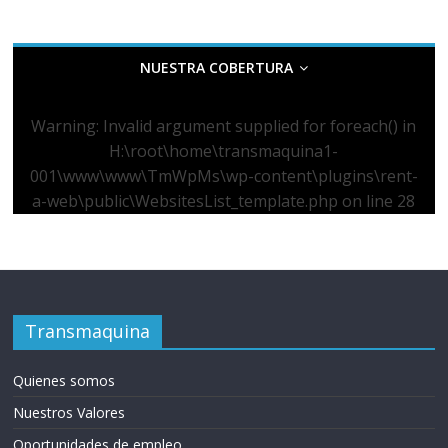
NUESTRA COBERTURA
Warning
: Invalid argument supplied for foreach() in
H:\root\home\transmaquina1-
001\www\www\TmWpMs\wp-content\plugins\rent-
a-web\public\WebsitesList_template.php
on line
28
Transmaquina
Quienes somos
Nuestros Valores
Oportunidades de empleo