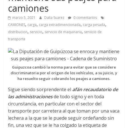
a
camiones
q
marzo 5, 2021
Dalia Suarez
0 comentarios
,
,
,
,
CAMIONES
carga
carga extradimencionada
carga pesada
u
,
,
,
distribucion
servicio
servicio de maquinaria
servicio de
transporte
i
n
Guipuzcoa cambió la norma para evitar que se considere
discriminatoria por el origen de los vehículos, a su juicio, y
a
ha resuelto seguir cobrando los peajes a camiones.
Sigue siendo sorprendente el
afán recaudatorio de
–
las administraciones
de todo signo y en toda
circunstancia, en particular con el sector del
T
transporte por carretera al que toman por una vaca
lechera a la que se le puede seguir ordeñando sin
fin, una vez que se le ha colgado la etiqueta de