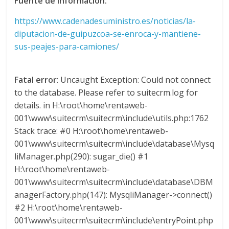
Fuente de información:
a
https://www.cadenadesuministro.es/noticias/la-
diputacion-de-guipuzcoa-se-enroca-y-mantiene-
r
sus-peajes-para-camiones/
i
Fatal error
: Uncaught Exception: Could not connect
to the database. Please refer to suitecrm.log for
a
details. in H:\root\home\rentaweb-
001\www\suitecrm\suitecrm\include\utils.php:1762
e
Stack trace: #0 H:\root\home\rentaweb-
001\www\suitecrm\suitecrm\include\database\Mysq
n
liManager.php(290): sugar_die() #1
H:\root\home\rentaweb-
C
001\www\suitecrm\suitecrm\include\database\DBM
anagerFactory.php(147): MysqliManager->connect()
o
#2 H:\root\home\rentaweb-
001\www\suitecrm\suitecrm\include\entryPoint.php